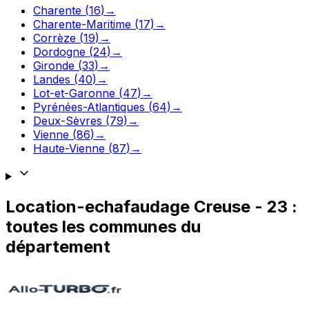
Charente
(
16
)
→
Charente-Maritime
(
17
)
→
Corrèze
(
19
)
→
Dordogne
(
24
)
→
Gironde
(
33
)
→
Landes
(
40
)
→
Lot-et-Garonne
(
47
)
→
Pyrénées-Atlantiques
(
64
)
→
Deux-Sèvres
(
79
)
→
Vienne
(
86
)
→
Haute-Vienne
(
87
)
→
Location-echafaudage
Creuse
-
23
:
toutes les communes du
département