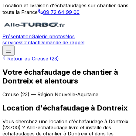
Location et livraison d'échafaudages sur chantier dans
toute la France
09 72 64 99 00
Présentation
Galerie photos
Nos
services
Contact
Demande de rappel
Retour au
Creuse
(
23
)
Votre échafaudage de chantier à
Dontreix et alentours
Creuse
(
23
) — Région
Nouvelle-Aquitaine
Location d'échafaudage
à
Dontreix
Vous cherchez une location d'échafaudage à Dontreix
(23700) ? Allo-echafaudage livre et installe des
échafaudages de chantier à Dontreix et dans les