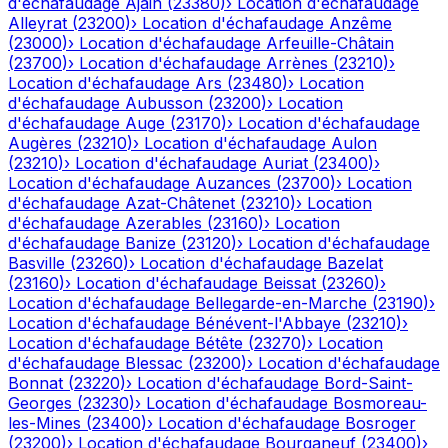
d'échafaudage
Ajain
(
23380
)
›
Location d'échafaudage
Alleyrat
(
23200
)
›
Location d'échafaudage
Anzême
(
23000
)
›
Location d'échafaudage
Arfeuille-Châtain
(
23700
)
›
Location d'échafaudage
Arrènes
(
23210
)
›
Location d'échafaudage
Ars
(
23480
)
›
Location
d'échafaudage
Aubusson
(
23200
)
›
Location
d'échafaudage
Auge
(
23170
)
›
Location d'échafaudage
Augères
(
23210
)
›
Location d'échafaudage
Aulon
(
23210
)
›
Location d'échafaudage
Auriat
(
23400
)
›
Location d'échafaudage
Auzances
(
23700
)
›
Location
d'échafaudage
Azat-Châtenet
(
23210
)
›
Location
d'échafaudage
Azerables
(
23160
)
›
Location
d'échafaudage
Banize
(
23120
)
›
Location d'échafaudage
Basville
(
23260
)
›
Location d'échafaudage
Bazelat
(
23160
)
›
Location d'échafaudage
Beissat
(
23260
)
›
Location d'échafaudage
Bellegarde-en-Marche
(
23190
)
›
Location d'échafaudage
Bénévent-l'Abbaye
(
23210
)
›
Location d'échafaudage
Bétête
(
23270
)
›
Location
d'échafaudage
Blessac
(
23200
)
›
Location d'échafaudage
Bonnat
(
23220
)
›
Location d'échafaudage
Bord-Saint-
Georges
(
23230
)
›
Location d'échafaudage
Bosmoreau-
les-Mines
(
23400
)
›
Location d'échafaudage
Bosroger
(
23200
)
›
Location d'échafaudage
Bourganeuf
(
23400
)
›