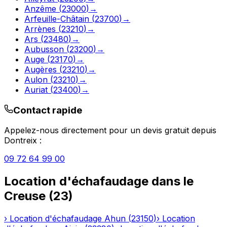
Anzême
(
23000
)
→
Arfeuille-Châtain
(
23700
)
→
Arrènes
(
23210
)
→
Ars
(
23480
)
→
Aubusson
(
23200
)
→
Auge
(
23170
)
→
Augères
(
23210
)
→
Aulon
(
23210
)
→
Auriat
(
23400
)
→
Contact rapide
Appelez-nous directement pour un devis gratuit depuis
Dontreix
:
09 72 64 99 00
Location d'échafaudage
dans le
Creuse
(
23
)
›
Location d'échafaudage
Ahun
(
23150
)
›
Location