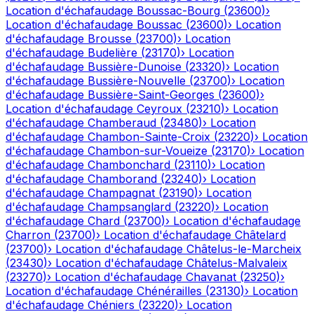
Location d'échafaudage
Boussac-Bourg
(
23600
)
›
Location d'échafaudage
Boussac
(
23600
)
›
Location
d'échafaudage
Brousse
(
23700
)
›
Location
d'échafaudage
Budelière
(
23170
)
›
Location
d'échafaudage
Bussière-Dunoise
(
23320
)
›
Location
d'échafaudage
Bussière-Nouvelle
(
23700
)
›
Location
d'échafaudage
Bussière-Saint-Georges
(
23600
)
›
Location d'échafaudage
Ceyroux
(
23210
)
›
Location
d'échafaudage
Chamberaud
(
23480
)
›
Location
d'échafaudage
Chambon-Sainte-Croix
(
23220
)
›
Location
d'échafaudage
Chambon-sur-Voueize
(
23170
)
›
Location
d'échafaudage
Chambonchard
(
23110
)
›
Location
d'échafaudage
Chamborand
(
23240
)
›
Location
d'échafaudage
Champagnat
(
23190
)
›
Location
d'échafaudage
Champsanglard
(
23220
)
›
Location
d'échafaudage
Chard
(
23700
)
›
Location d'échafaudage
Charron
(
23700
)
›
Location d'échafaudage
Châtelard
(
23700
)
›
Location d'échafaudage
Châtelus-le-Marcheix
(
23430
)
›
Location d'échafaudage
Châtelus-Malvaleix
(
23270
)
›
Location d'échafaudage
Chavanat
(
23250
)
›
Location d'échafaudage
Chénérailles
(
23130
)
›
Location
d'échafaudage
Chéniers
(
23220
)
›
Location