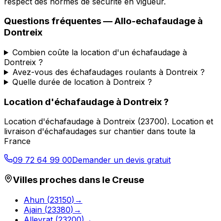
respect des normes de sécurité en vigueur.
Questions fréquentes —
Allo-echafaudage
à
Dontreix
Combien coûte la location d'un échafaudage à
Dontreix ?
Avez-vous des échafaudages roulants à Dontreix ?
Quelle durée de location à Dontreix ?
Location d'échafaudage
à
Dontreix
?
Location d'échafaudage
à
Dontreix
(
23700
).
Location et
livraison d'échafaudages sur chantier dans toute la
France
09 72 64 99 00
Demander un devis gratuit
Villes proches dans le
Creuse
Ahun
(
23150
)
→
Ajain
(
23380
)
→
Alleyrat
(
23200
)
→