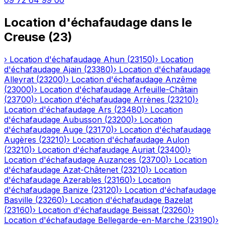
09 72 64 99 00
Location d'échafaudage
dans le
Creuse
(
23
)
›
Location d'échafaudage
Ahun
(
23150
)
›
Location
d'échafaudage
Ajain
(
23380
)
›
Location d'échafaudage
Alleyrat
(
23200
)
›
Location d'échafaudage
Anzême
(
23000
)
›
Location d'échafaudage
Arfeuille-Châtain
(
23700
)
›
Location d'échafaudage
Arrènes
(
23210
)
›
Location d'échafaudage
Ars
(
23480
)
›
Location
d'échafaudage
Aubusson
(
23200
)
›
Location
d'échafaudage
Auge
(
23170
)
›
Location d'échafaudage
Augères
(
23210
)
›
Location d'échafaudage
Aulon
(
23210
)
›
Location d'échafaudage
Auriat
(
23400
)
›
Location d'échafaudage
Auzances
(
23700
)
›
Location
d'échafaudage
Azat-Châtenet
(
23210
)
›
Location
d'échafaudage
Azerables
(
23160
)
›
Location
d'échafaudage
Banize
(
23120
)
›
Location d'échafaudage
Basville
(
23260
)
›
Location d'échafaudage
Bazelat
(
23160
)
›
Location d'échafaudage
Beissat
(
23260
)
›
Location d'échafaudage
Bellegarde-en-Marche
(
23190
)
›