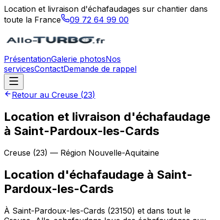
Location et livraison d'échafaudages sur chantier dans
toute la France
09 72 64 99 00
Présentation
Galerie photos
Nos
services
Contact
Demande de rappel
Retour au
Creuse
(
23
)
Location et livraison d'échafaudage
à Saint-Pardoux-les-Cards
Creuse
(
23
) — Région
Nouvelle-Aquitaine
Location d'échafaudage
à
Saint-
Pardoux-les-Cards
À Saint-Pardoux-les-Cards (23150) et dans tout le