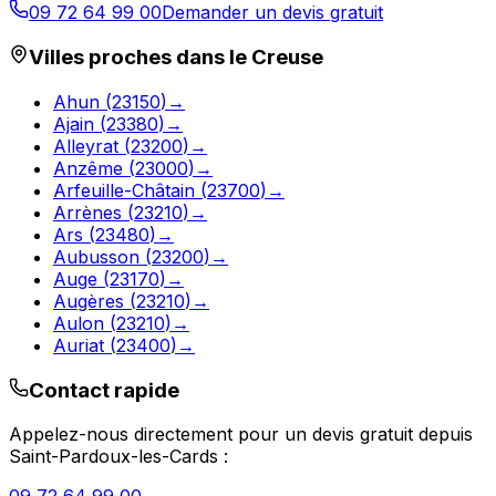
09 72 64 99 00
Demander un devis gratuit
Villes proches dans le
Creuse
Ahun
(
23150
)
→
Ajain
(
23380
)
→
Alleyrat
(
23200
)
→
Anzême
(
23000
)
→
Arfeuille-Châtain
(
23700
)
→
Arrènes
(
23210
)
→
Ars
(
23480
)
→
Aubusson
(
23200
)
→
Auge
(
23170
)
→
Augères
(
23210
)
→
Aulon
(
23210
)
→
Auriat
(
23400
)
→
Contact rapide
Appelez-nous directement pour un devis gratuit depuis
Saint-Pardoux-les-Cards
: