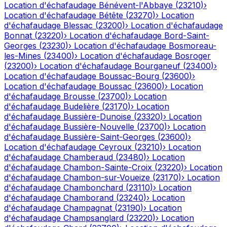
Location d'échafaudage
Bénévent-l'Abbaye
(
23210
)
›
Location d'échafaudage
Bétête
(
23270
)
›
Location
d'échafaudage
Blessac
(
23200
)
›
Location d'échafaudage
Bonnat
(
23220
)
›
Location d'échafaudage
Bord-Saint-
Georges
(
23230
)
›
Location d'échafaudage
Bosmoreau-
les-Mines
(
23400
)
›
Location d'échafaudage
Bosroger
(
23200
)
›
Location d'échafaudage
Bourganeuf
(
23400
)
›
Location d'échafaudage
Boussac-Bourg
(
23600
)
›
Location d'échafaudage
Boussac
(
23600
)
›
Location
d'échafaudage
Brousse
(
23700
)
›
Location
d'échafaudage
Budelière
(
23170
)
›
Location
d'échafaudage
Bussière-Dunoise
(
23320
)
›
Location
d'échafaudage
Bussière-Nouvelle
(
23700
)
›
Location
d'échafaudage
Bussière-Saint-Georges
(
23600
)
›
Location d'échafaudage
Ceyroux
(
23210
)
›
Location
d'échafaudage
Chamberaud
(
23480
)
›
Location
d'échafaudage
Chambon-Sainte-Croix
(
23220
)
›
Location
d'échafaudage
Chambon-sur-Voueize
(
23170
)
›
Location
d'échafaudage
Chambonchard
(
23110
)
›
Location
d'échafaudage
Chamborand
(
23240
)
›
Location
d'échafaudage
Champagnat
(
23190
)
›
Location
d'échafaudage
Champsanglard
(
23220
)
›
Location