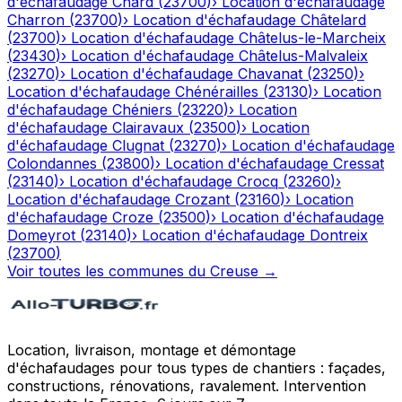
d'échafaudage
Chard
(
23700
)
›
Location d'échafaudage
Charron
(
23700
)
›
Location d'échafaudage
Châtelard
(
23700
)
›
Location d'échafaudage
Châtelus-le-Marcheix
(
23430
)
›
Location d'échafaudage
Châtelus-Malvaleix
(
23270
)
›
Location d'échafaudage
Chavanat
(
23250
)
›
Location d'échafaudage
Chénérailles
(
23130
)
›
Location
d'échafaudage
Chéniers
(
23220
)
›
Location
d'échafaudage
Clairavaux
(
23500
)
›
Location
d'échafaudage
Clugnat
(
23270
)
›
Location d'échafaudage
Colondannes
(
23800
)
›
Location d'échafaudage
Cressat
(
23140
)
›
Location d'échafaudage
Crocq
(
23260
)
›
Location d'échafaudage
Crozant
(
23160
)
›
Location
d'échafaudage
Croze
(
23500
)
›
Location d'échafaudage
Domeyrot
(
23140
)
›
Location d'échafaudage
Dontreix
(
23700
)
Voir toutes les communes du
Creuse
→
Location, livraison, montage et démontage
d'échafaudages pour tous types de chantiers : façades,
constructions, rénovations, ravalement. Intervention