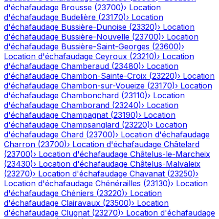
d'échafaudage
Brousse
(
23700
)
›
Location
d'échafaudage
Budelière
(
23170
)
›
Location
d'échafaudage
Bussière-Dunoise
(
23320
)
›
Location
d'échafaudage
Bussière-Nouvelle
(
23700
)
›
Location
d'échafaudage
Bussière-Saint-Georges
(
23600
)
›
Location d'échafaudage
Ceyroux
(
23210
)
›
Location
d'échafaudage
Chamberaud
(
23480
)
›
Location
d'échafaudage
Chambon-Sainte-Croix
(
23220
)
›
Location
d'échafaudage
Chambon-sur-Voueize
(
23170
)
›
Location
d'échafaudage
Chambonchard
(
23110
)
›
Location
d'échafaudage
Chamborand
(
23240
)
›
Location
d'échafaudage
Champagnat
(
23190
)
›
Location
d'échafaudage
Champsanglard
(
23220
)
›
Location
d'échafaudage
Chard
(
23700
)
›
Location d'échafaudage
Charron
(
23700
)
›
Location d'échafaudage
Châtelard
(
23700
)
›
Location d'échafaudage
Châtelus-le-Marcheix
(
23430
)
›
Location d'échafaudage
Châtelus-Malvaleix
(
23270
)
›
Location d'échafaudage
Chavanat
(
23250
)
›
Location d'échafaudage
Chénérailles
(
23130
)
›
Location
d'échafaudage
Chéniers
(
23220
)
›
Location
d'échafaudage
Clairavaux
(
23500
)
›
Location
d'échafaudage
Clugnat
(
23270
)
›
Location d'échafaudage