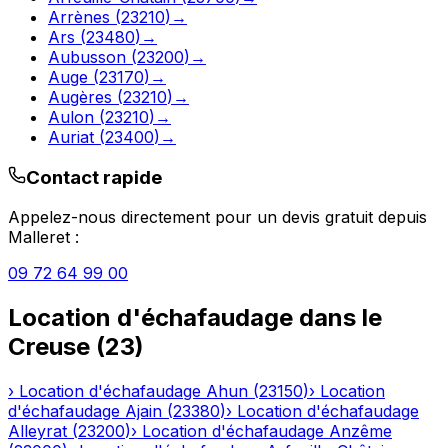
Arrènes
(
23210
)
→
Ars
(
23480
)
→
Aubusson
(
23200
)
→
Auge
(
23170
)
→
Augères
(
23210
)
→
Aulon
(
23210
)
→
Auriat
(
23400
)
→
Contact rapide
Appelez-nous directement pour un devis gratuit depuis
Malleret
:
09 72 64 99 00
Location d'échafaudage
dans le
Creuse
(
23
)
›
Location d'échafaudage
Ahun
(
23150
)
›
Location
d'échafaudage
Ajain
(
23380
)
›
Location d'échafaudage
Alleyrat
(
23200
)
›
Location d'échafaudage
Anzême