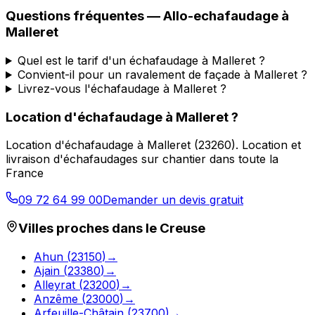
Questions fréquentes —
Allo-echafaudage
à
Malleret
Quel est le tarif d'un échafaudage à Malleret ?
Convient-il pour un ravalement de façade à Malleret ?
Livrez-vous l'échafaudage à Malleret ?
Location d'échafaudage
à
Malleret
?
Location d'échafaudage
à
Malleret
(
23260
).
Location et
livraison d'échafaudages sur chantier dans toute la
France
09 72 64 99 00
Demander un devis gratuit
Villes proches dans le
Creuse
Ahun
(
23150
)
→
Ajain
(
23380
)
→
Alleyrat
(
23200
)
→
Anzême
(
23000
)
→
Arfeuille-Châtain
(
23700
)
→