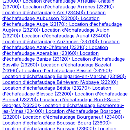
(
23000
)
›
Location d'échafaudage
Arfeuille-Châtain
(
23700
)
›
Location d'échafaudage
Arrènes
(
23210
)
›
Location d'échafaudage
Ars
(
23480
)
›
Location
d'échafaudage
Aubusson
(
23200
)
›
Location
d'échafaudage
Auge
(
23170
)
›
Location d'échafaudage
Augères
(
23210
)
›
Location d'échafaudage
Aulon
(
23210
)
›
Location d'échafaudage
Auriat
(
23400
)
›
Location d'échafaudage
Auzances
(
23700
)
›
Location
d'échafaudage
Azat-Châtenet
(
23210
)
›
Location
d'échafaudage
Azerables
(
23160
)
›
Location
d'échafaudage
Banize
(
23120
)
›
Location d'échafaudage
Basville
(
23260
)
›
Location d'échafaudage
Bazelat
(
23160
)
›
Location d'échafaudage
Beissat
(
23260
)
›
Location d'échafaudage
Bellegarde-en-Marche
(
23190
)
›
Location d'échafaudage
Bénévent-l'Abbaye
(
23210
)
›
Location d'échafaudage
Bétête
(
23270
)
›
Location
d'échafaudage
Blessac
(
23200
)
›
Location d'échafaudage
Bonnat
(
23220
)
›
Location d'échafaudage
Bord-Saint-
Georges
(
23230
)
›
Location d'échafaudage
Bosmoreau-
les-Mines
(
23400
)
›
Location d'échafaudage
Bosroger
(
23200
)
›
Location d'échafaudage
Bourganeuf
(
23400
)
›
Location d'échafaudage
Boussac-Bourg
(
23600
)
›
Location d'échafaudage
Boussac
(
23600
)
›
Location