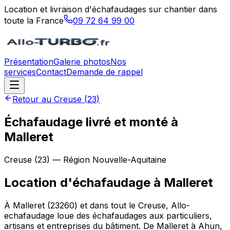
Location et livraison d'échafaudages sur chantier dans
toute la France
09 72 64 99 00
Présentation
Galerie photos
Nos
services
Contact
Demande de rappel
Retour au
Creuse
(
23
)
Échafaudage livré et monté à
Malleret
Creuse
(
23
) — Région
Nouvelle-Aquitaine
Location d'échafaudage
à
Malleret
À Malleret (23260) et dans tout le Creuse, Allo-
echafaudage loue des échafaudages aux particuliers,
artisans et entreprises du bâtiment. De Malleret à Ahun,