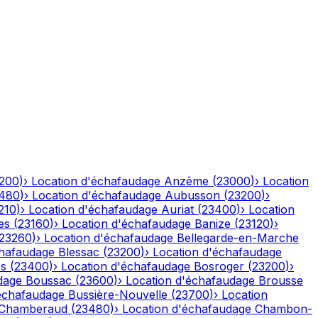
200
)
›
Location d'échafaudage
Anzême
(
23000
)
›
Location
480
)
›
Location d'échafaudage
Aubusson
(
23200
)
›
210
)
›
Location d'échafaudage
Auriat
(
23400
)
›
Location
es
(
23160
)
›
Location d'échafaudage
Banize
(
23120
)
›
23260
)
›
Location d'échafaudage
Bellegarde-en-Marche
chafaudage
Blessac
(
23200
)
›
Location d'échafaudage
es
(
23400
)
›
Location d'échafaudage
Bosroger
(
23200
)
›
dage
Boussac
(
23600
)
›
Location d'échafaudage
Brousse
échafaudage
Bussière-Nouvelle
(
23700
)
›
Location
Chamberaud
(
23480
)
›
Location d'échafaudage
Chambon-