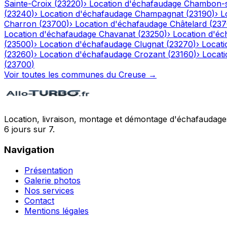
Sainte-Croix
(
23220
)
›
Location d'échafaudage
Chambon-s
(
23240
)
›
Location d'échafaudage
Champagnat
(
23190
)
›
L
Charron
(
23700
)
›
Location d'échafaudage
Châtelard
(
237
Location d'échafaudage
Chavanat
(
23250
)
›
Location d'é
(
23500
)
›
Location d'échafaudage
Clugnat
(
23270
)
›
Locati
(
23260
)
›
Location d'échafaudage
Crozant
(
23160
)
›
Locat
(
23700
)
Voir toutes les communes du
Creuse
→
Location, livraison, montage et démontage d'échafaudages
6 jours sur 7.
Navigation
Présentation
Galerie photos
Nos services
Contact
Mentions légales