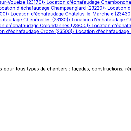
ur-Voueize
(
23170
)
›
Location d'échafaudage
Chamboncha
ocation d'échafaudage
Champsanglard
(
23220
)
›
Location 
00
)
›
Location d'échafaudage
Châtelus-le-Marcheix
(
23430
chafaudage
Chénérailles
(
23130
)
›
Location d'échafaudage
C
on d'échafaudage
Colondannes
(
23800
)
›
Location d'échaf
ion d'échafaudage
Croze
(
23500
)
›
Location d'échafaudage
 pour tous types de chantiers : façades, constructions, ré