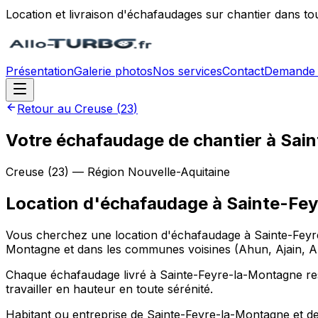
Location et livraison d'échafaudages sur chantier dans to
Présentation
Galerie photos
Nos services
Contact
Demande 
Retour au
Creuse
(
23
)
Votre échafaudage de chantier à Sai
Creuse
(
23
) — Région
Nouvelle-Aquitaine
Location d'échafaudage
à
Sainte-Fe
Vous cherchez une location d'échafaudage à Sainte-Feyre-
Montagne et dans les communes voisines (Ahun, Ajain, Alle
Chaque échafaudage livré à Sainte-Feyre-la-Montagne respe
travailler en hauteur en toute sérénité.
Habitant ou entreprise de Sainte-Feyre-la-Montagne et des