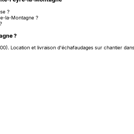
ise ?
yre-la-Montagne ?
?
tagne
?
500
).
Location et livraison d'échafaudages sur chantier dan