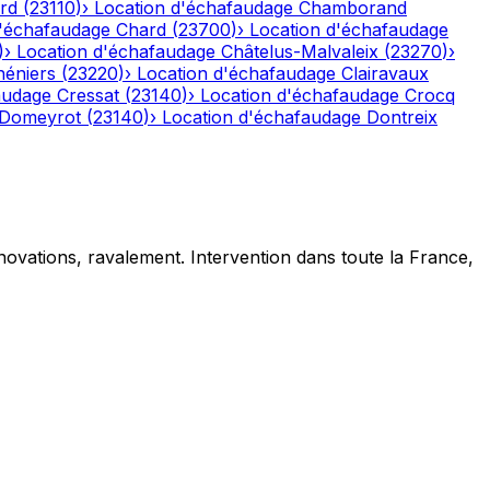
rd
(
23110
)
›
Location d'échafaudage
Chamborand
d'échafaudage
Chard
(
23700
)
›
Location d'échafaudage
)
›
Location d'échafaudage
Châtelus-Malvaleix
(
23270
)
›
héniers
(
23220
)
›
Location d'échafaudage
Clairavaux
audage
Cressat
(
23140
)
›
Location d'échafaudage
Crocq
Domeyrot
(
23140
)
›
Location d'échafaudage
Dontreix
novations, ravalement. Intervention dans toute la France,