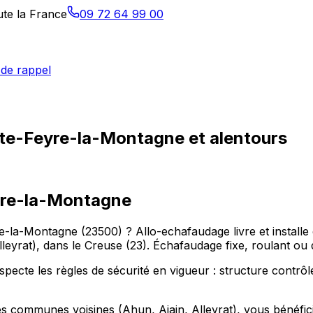
ute la France
09 72 64 99 00
de rappel
nte-Feyre-la-Montagne et alentours
yre-la-Montagne
la-Montagne (23500) ? Allo-echafaudage livre et installe 
yrat), dans le Creuse (23). Échafaudage fixe, roulant ou d
cte les règles de sécurité en vigueur : structure contrôlée
 communes voisines (Ahun, Ajain, Alleyrat), vous bénéficiez