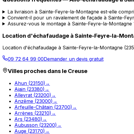
La livraison à Sainte-Feyre-la-Montagne est-elle compr
Convient-il pour un ravalement de façade à Sainte-Fe
Assurez-vous le montage à Sainte-Feyre-la-Montagne 
Location d'échafaudage
à
Sainte-Feyre-la-Mon
Location d'échafaudage
à
Sainte-Feyre-la-Montagne
(
23
09 72 64 99 00
Demander un devis gratuit
Villes proches dans le
Creuse
Ahun
(
23150
)
→
Ajain
(
23380
)
→
Alleyrat
(
23200
)
→
Anzême
(
23000
)
→
Arfeuille-Châtain
(
23700
)
→
Arrènes
(
23210
)
→
Ars
(
23480
)
→
Aubusson
(
23200
)
→
Auge
(
23170
)
→