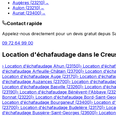
Augères
(
23210
)
→
Aulon
(
23210
)
→
Auriat
(
23400
)
→
Contact rapide
Appelez-nous directement pour un devis gratuit depuis
S
09 72 64 99 00
Location d'échafaudage
dans le
Creu
›
Location d'échafaudage
Ahun
(
23150
)
›
Location d'écha
d'échafaudage
Arfeuille-Châtain
(
23700
)
›
Location d'éch
Location d'échafaudage
Auge
(
23170
)
›
Location d'échaf
d'échafaudage
Auzances
(
23700
)
›
Location d'échafauda
Location d'échafaudage
Basville
(
23260
)
›
Location d'éch
(
23190
)
›
Location d'échafaudage
Bénévent-l'Abbaye
(
232
Bonnat
(
23220
)
›
Location d'échafaudage
Bord-Saint-Geo
Location d'échafaudage
Bourganeuf
(
23400
)
›
Location d
(
23700
)
›
Location d'échafaudage
Budelière
(
23170
)
›
Loca
d'échafaudage
Bussière-Saint-Georges
(
23600
)
›
Locatio