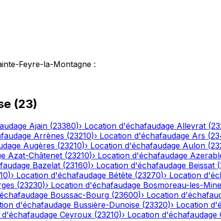
ainte-Feyre-la-Montagne
:
se
(
23
)
faudage
Ajain
(
23380
)
›
Location d'échafaudage
Alleyrat
(
23
afaudage
Arrènes
(
23210
)
›
Location d'échafaudage
Ars
(
23
audage
Augères
(
23210
)
›
Location d'échafaudage
Aulon
(
23
ge
Azat-Châtenet
(
23210
)
›
Location d'échafaudage
Azerabl
afaudage
Bazelat
(
23160
)
›
Location d'échafaudage
Beissat
(
10
)
›
Location d'échafaudage
Bétête
(
23270
)
›
Location d'é
rges
(
23230
)
›
Location d'échafaudage
Bosmoreau-les-Min
'échafaudage
Boussac-Bourg
(
23600
)
›
Location d'échafau
tion d'échafaudage
Bussière-Dunoise
(
23320
)
›
Location d'
n d'échafaudage
Ceyroux
(
23210
)
›
Location d'échafaudage