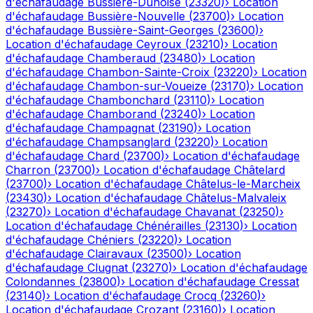
d'échafaudage
Bussière-Dunoise
(
23320
)
›
Location
d'échafaudage
Bussière-Nouvelle
(
23700
)
›
Location
d'échafaudage
Bussière-Saint-Georges
(
23600
)
›
Location d'échafaudage
Ceyroux
(
23210
)
›
Location
d'échafaudage
Chamberaud
(
23480
)
›
Location
d'échafaudage
Chambon-Sainte-Croix
(
23220
)
›
Location
d'échafaudage
Chambon-sur-Voueize
(
23170
)
›
Location
d'échafaudage
Chambonchard
(
23110
)
›
Location
d'échafaudage
Chamborand
(
23240
)
›
Location
d'échafaudage
Champagnat
(
23190
)
›
Location
d'échafaudage
Champsanglard
(
23220
)
›
Location
d'échafaudage
Chard
(
23700
)
›
Location d'échafaudage
Charron
(
23700
)
›
Location d'échafaudage
Châtelard
(
23700
)
›
Location d'échafaudage
Châtelus-le-Marcheix
(
23430
)
›
Location d'échafaudage
Châtelus-Malvaleix
(
23270
)
›
Location d'échafaudage
Chavanat
(
23250
)
›
Location d'échafaudage
Chénérailles
(
23130
)
›
Location
d'échafaudage
Chéniers
(
23220
)
›
Location
d'échafaudage
Clairavaux
(
23500
)
›
Location
d'échafaudage
Clugnat
(
23270
)
›
Location d'échafaudage
Colondannes
(
23800
)
›
Location d'échafaudage
Cressat
(
23140
)
›
Location d'échafaudage
Crocq
(
23260
)
›
Location d'échafaudage
Crozant
(
23160
)
›
Location