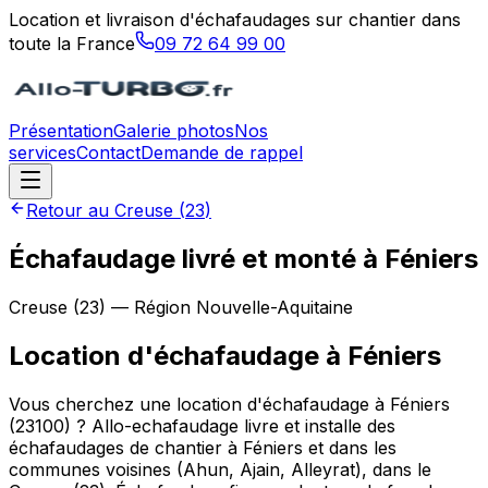
Location et livraison d'échafaudages sur chantier dans
toute la France
09 72 64 99 00
Présentation
Galerie photos
Nos
services
Contact
Demande de rappel
Retour au
Creuse
(
23
)
Échafaudage livré et monté à Féniers
Creuse
(
23
) — Région
Nouvelle-Aquitaine
Location d'échafaudage
à
Féniers
Vous cherchez une location d'échafaudage à Féniers
(23100) ? Allo-echafaudage livre et installe des
échafaudages de chantier à Féniers et dans les
communes voisines (Ahun, Ajain, Alleyrat), dans le