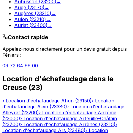
Aubusson
(
23200
)
→
Auge
(
23170
)
→
Augères
(
23210
)
→
Aulon
(
23210
)
→
Auriat
(
23400
)
→
Contact rapide
Appelez-nous directement pour un devis gratuit depuis
Féniers
:
09 72 64 99 00
Location d'échafaudage
dans le
Creuse
(
23
)
›
Location d'échafaudage
Ahun
(
23150
)
›
Location
d'échafaudage
Ajain
(
23380
)
›
Location d'échafaudage
Alleyrat
(
23200
)
›
Location d'échafaudage
Anzême
(
23000
)
›
Location d'échafaudage
Arfeuille-Châtain
(
23700
)
›
Location d'échafaudage
Arrènes
(
23210
)
›
Location d'échafaudage
Ars
(
23480
)
›
Location