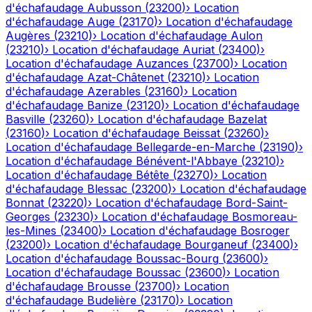
d'échafaudage
Aubusson
(
23200
)
›
Location
d'échafaudage
Auge
(
23170
)
›
Location d'échafaudage
Augères
(
23210
)
›
Location d'échafaudage
Aulon
(
23210
)
›
Location d'échafaudage
Auriat
(
23400
)
›
Location d'échafaudage
Auzances
(
23700
)
›
Location
d'échafaudage
Azat-Châtenet
(
23210
)
›
Location
d'échafaudage
Azerables
(
23160
)
›
Location
d'échafaudage
Banize
(
23120
)
›
Location d'échafaudage
Basville
(
23260
)
›
Location d'échafaudage
Bazelat
(
23160
)
›
Location d'échafaudage
Beissat
(
23260
)
›
Location d'échafaudage
Bellegarde-en-Marche
(
23190
)
›
Location d'échafaudage
Bénévent-l'Abbaye
(
23210
)
›
Location d'échafaudage
Bétête
(
23270
)
›
Location
d'échafaudage
Blessac
(
23200
)
›
Location d'échafaudage
Bonnat
(
23220
)
›
Location d'échafaudage
Bord-Saint-
Georges
(
23230
)
›
Location d'échafaudage
Bosmoreau-
les-Mines
(
23400
)
›
Location d'échafaudage
Bosroger
(
23200
)
›
Location d'échafaudage
Bourganeuf
(
23400
)
›
Location d'échafaudage
Boussac-Bourg
(
23600
)
›
Location d'échafaudage
Boussac
(
23600
)
›
Location
d'échafaudage
Brousse
(
23700
)
›
Location
d'échafaudage
Budelière
(
23170
)
›
Location