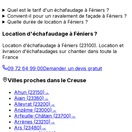
Quel est le tarif d'un échafaudage à Féniers ?
Convient-il pour un ravalement de façade à Féniers ?
Quelle durée de location à Féniers ?
Location d'échafaudage
à
Féniers
?
Location d'échafaudage
à
Féniers
(
23100
).
Location et
livraison d'échafaudages sur chantier dans toute la
France
09 72 64 99 00
Demander un devis gratuit
Villes proches dans le
Creuse
Ahun
(
23150
)
→
Ajain
(
23380
)
→
Alleyrat
(
23200
)
→
Anzême
(
23000
)
→
Arfeuille-Châtain
(
23700
)
→
Arrènes
(
23210
)
→
Ars
(
23480
)
→