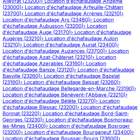
Alleyrat
(
23200
)
›
Location d'échafaudage
Anzême
(
23000
)
›
Location d'échafaudage
Arfeuille-Châtain
(
23700
)
›
Location d'échafaudage
Arrènes
(
23210
)
›
Location d'échafaudage
Ars
(
23480
)
›
Location
d'échafaudage
Aubusson
(
23200
)
›
Location
d'échafaudage
Auge
(
23170
)
›
Location d'échafaudage
Augères
(
23210
)
›
Location d'échafaudage
Aulon
(
23210
)
›
Location d'échafaudage
Auriat
(
23400
)
›
Location d'échafaudage
Auzances
(
23700
)
›
Location
d'échafaudage
Azat-Châtenet
(
23210
)
›
Location
d'échafaudage
Azerables
(
23160
)
›
Location
d'échafaudage
Banize
(
23120
)
›
Location d'échafaudage
Basville
(
23260
)
›
Location d'échafaudage
Bazelat
(
23160
)
›
Location d'échafaudage
Beissat
(
23260
)
›
Location d'échafaudage
Bellegarde-en-Marche
(
23190
)
›
Location d'échafaudage
Bénévent-l'Abbaye
(
23210
)
›
Location d'échafaudage
Bétête
(
23270
)
›
Location
d'échafaudage
Blessac
(
23200
)
›
Location d'échafaudage
Bonnat
(
23220
)
›
Location d'échafaudage
Bord-Saint-
Georges
(
23230
)
›
Location d'échafaudage
Bosmoreau-
les-Mines
(
23400
)
›
Location d'échafaudage
Bosroger
(
23200
)
›
Location d'échafaudage
Bourganeuf
(
23400
)
›
Location d'échafaudage
Boussac-Bourg
(
23600
)
›