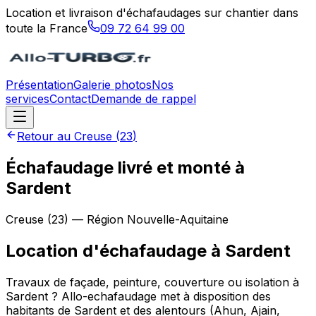
Location et livraison d'échafaudages sur chantier dans
toute la France
09 72 64 99 00
Présentation
Galerie photos
Nos
services
Contact
Demande de rappel
Retour au
Creuse
(
23
)
Échafaudage livré et monté à
Sardent
Creuse
(
23
) — Région
Nouvelle-Aquitaine
Location d'échafaudage
à
Sardent
Travaux de façade, peinture, couverture ou isolation à
Sardent ? Allo-echafaudage met à disposition des
habitants de Sardent et des alentours (Ahun, Ajain,