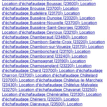
Location d'échafaudage
Boussac
(
23600
)
›
Location
d'échafaudage
Brousse
(
23700
)
›
Location
d'échafaudage
Budelière
(
23170
)
›
Location
d'échafaudage
Bussière-Dunoise
(
23320
)
›
Location
d'échafaudage
Bussière-Nouvelle
(
23700
)
›
Location
d'échafaudage
Bussière-Saint-Georges
(
23600
)
›
Location d'échafaudage
Ceyroux
(
23210
)
›
Location
d'échafaudage
Chamberaud
(
23480
)
›
Location
d'échafaudage
Chambon-Sainte-Croix
(
23220
)
›
Location
d'échafaudage
Chambon-sur-Voueize
(
23170
)
›
Location
d'échafaudage
Chambonchard
(
23110
)
›
Location
d'échafaudage
Chamborand
(
23240
)
›
Location
d'échafaudage
Champagnat
(
23190
)
›
Location
d'échafaudage
Champsanglard
(
23220
)
›
Location
d'échafaudage
Chard
(
23700
)
›
Location d'échafaudage
Charron
(
23700
)
›
Location d'échafaudage
Châtelard
(
23700
)
›
Location d'échafaudage
Châtelus-le-Marcheix
(
23430
)
›
Location d'échafaudage
Châtelus-Malvaleix
(
23270
)
›
Location d'échafaudage
Chavanat
(
23250
)
›
Location d'échafaudage
Chénérailles
(
23130
)
›
Location
d'échafaudage
Chéniers
(
23220
)
›
Location
d'échafaudage
Clairavaux
(
23500
)
›
Location