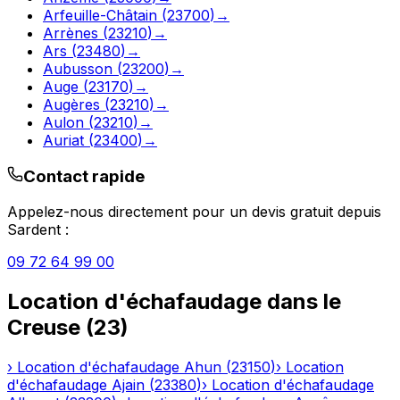
Arfeuille-Châtain
(
23700
)
→
Arrènes
(
23210
)
→
Ars
(
23480
)
→
Aubusson
(
23200
)
→
Auge
(
23170
)
→
Augères
(
23210
)
→
Aulon
(
23210
)
→
Auriat
(
23400
)
→
Contact rapide
Appelez-nous directement pour un devis gratuit depuis
Sardent
:
09 72 64 99 00
Location d'échafaudage
dans le
Creuse
(
23
)
›
Location d'échafaudage
Ahun
(
23150
)
›
Location
d'échafaudage
Ajain
(
23380
)
›
Location d'échafaudage