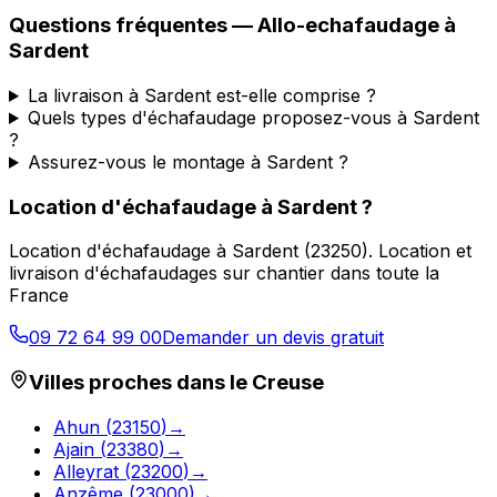
Questions fréquentes —
Allo-echafaudage
à
Sardent
La livraison à Sardent est-elle comprise ?
Quels types d'échafaudage proposez-vous à Sardent
?
Assurez-vous le montage à Sardent ?
Location d'échafaudage
à
Sardent
?
Location d'échafaudage
à
Sardent
(
23250
).
Location et
livraison d'échafaudages sur chantier dans toute la
France
09 72 64 99 00
Demander un devis gratuit
Villes proches dans le
Creuse
Ahun
(
23150
)
→
Ajain
(
23380
)
→
Alleyrat
(
23200
)
→
Anzême
(
23000
)
→