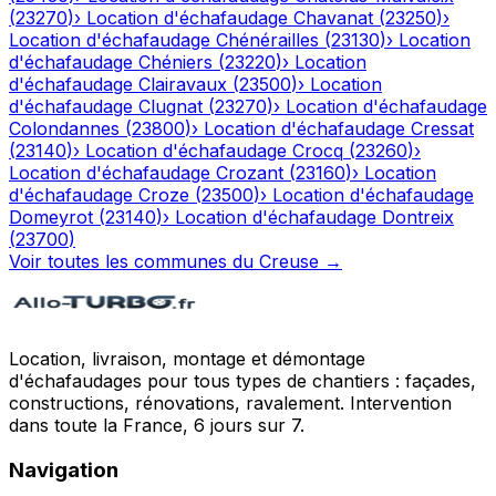
(
23270
)
›
Location d'échafaudage
Chavanat
(
23250
)
›
Location d'échafaudage
Chénérailles
(
23130
)
›
Location
d'échafaudage
Chéniers
(
23220
)
›
Location
d'échafaudage
Clairavaux
(
23500
)
›
Location
d'échafaudage
Clugnat
(
23270
)
›
Location d'échafaudage
Colondannes
(
23800
)
›
Location d'échafaudage
Cressat
(
23140
)
›
Location d'échafaudage
Crocq
(
23260
)
›
Location d'échafaudage
Crozant
(
23160
)
›
Location
d'échafaudage
Croze
(
23500
)
›
Location d'échafaudage
Domeyrot
(
23140
)
›
Location d'échafaudage
Dontreix
(
23700
)
Voir toutes les communes du
Creuse
→
Location, livraison, montage et démontage
d'échafaudages pour tous types de chantiers : façades,
constructions, rénovations, ravalement. Intervention
dans toute la France, 6 jours sur 7.
Navigation