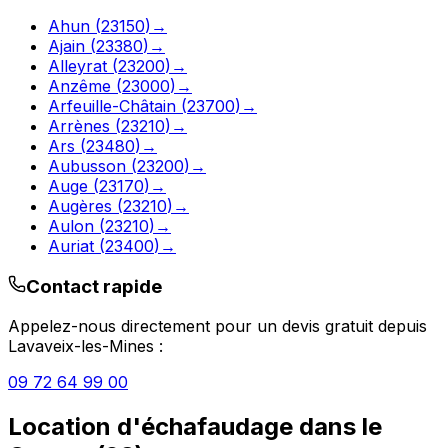
Ahun
(
23150
)
→
Ajain
(
23380
)
→
Alleyrat
(
23200
)
→
Anzême
(
23000
)
→
Arfeuille-Châtain
(
23700
)
→
Arrènes
(
23210
)
→
Ars
(
23480
)
→
Aubusson
(
23200
)
→
Auge
(
23170
)
→
Augères
(
23210
)
→
Aulon
(
23210
)
→
Auriat
(
23400
)
→
Contact rapide
Appelez-nous directement pour un devis gratuit depuis
Lavaveix-les-Mines
:
09 72 64 99 00
Location d'échafaudage
dans le