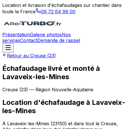
Location et livraison d'échafaudages sur chantier dans
toute la France
09 72 64 99 00
Présentation
Galerie photos
Nos
services
Contact
Demande de rappel
Retour au
Creuse
(
23
)
Échafaudage livré et monté à
Lavaveix-les-Mines
Creuse
(
23
) — Région
Nouvelle-Aquitaine
Location d'échafaudage
à
Lavaveix-
les-Mines
À Lavaveix-les-Mines (23150) et dans tout le Creuse,