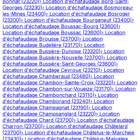
Bonnat
(
23220
)
›
Location d'échafaudage
Bord-Saint-
Georges
(
23230
)
›
Location d'échafaudage
Bosmoreau-
les-Mines
(
23400
)
›
Location d'échafaudage
Bosroger
(
23200
)
›
Location d'échafaudage
Bourganeuf
(
23400
)
›
Location d'échafaudage
Boussac-Bourg
(
23600
)
›
Location d'échafaudage
Boussac
(
23600
)
›
Location
d'échafaudage
Brousse
(
23700
)
›
Location
d'échafaudage
Budelière
(
23170
)
›
Location
d'échafaudage
Bussière-Dunoise
(
23320
)
›
Location
d'échafaudage
Bussière-Nouvelle
(
23700
)
›
Location
d'échafaudage
Bussière-Saint-Georges
(
23600
)
›
Location d'échafaudage
Ceyroux
(
23210
)
›
Location
d'échafaudage
Chamberaud
(
23480
)
›
Location
d'échafaudage
Chambon-Sainte-Croix
(
23220
)
›
Location
d'échafaudage
Chambon-sur-Voueize
(
23170
)
›
Location
d'échafaudage
Chambonchard
(
23110
)
›
Location
d'échafaudage
Chamborand
(
23240
)
›
Location
d'échafaudage
Champagnat
(
23190
)
›
Location
d'échafaudage
Champsanglard
(
23220
)
›
Location
d'échafaudage
Chard
(
23700
)
›
Location d'échafaudage
Charron
(
23700
)
›
Location d'échafaudage
Châtelard
(
23700
)
›
Location d'échafaudage
Châtelus-le-Marcheix
(
23430
)
›
Location d'échafaudage
Châtelus-Malvaleix