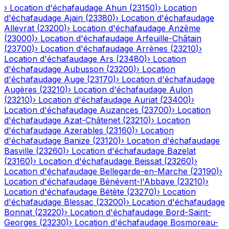
›
Location d'échafaudage
Ahun
(
23150
)
›
Location
d'échafaudage
Ajain
(
23380
)
›
Location d'échafaudage
Alleyrat
(
23200
)
›
Location d'échafaudage
Anzême
(
23000
)
›
Location d'échafaudage
Arfeuille-Châtain
(
23700
)
›
Location d'échafaudage
Arrènes
(
23210
)
›
Location d'échafaudage
Ars
(
23480
)
›
Location
d'échafaudage
Aubusson
(
23200
)
›
Location
d'échafaudage
Auge
(
23170
)
›
Location d'échafaudage
Augères
(
23210
)
›
Location d'échafaudage
Aulon
(
23210
)
›
Location d'échafaudage
Auriat
(
23400
)
›
Location d'échafaudage
Auzances
(
23700
)
›
Location
d'échafaudage
Azat-Châtenet
(
23210
)
›
Location
d'échafaudage
Azerables
(
23160
)
›
Location
d'échafaudage
Banize
(
23120
)
›
Location d'échafaudage
Basville
(
23260
)
›
Location d'échafaudage
Bazelat
(
23160
)
›
Location d'échafaudage
Beissat
(
23260
)
›
Location d'échafaudage
Bellegarde-en-Marche
(
23190
)
›
Location d'échafaudage
Bénévent-l'Abbaye
(
23210
)
›
Location d'échafaudage
Bétête
(
23270
)
›
Location
d'échafaudage
Blessac
(
23200
)
›
Location d'échafaudage
Bonnat
(
23220
)
›
Location d'échafaudage
Bord-Saint-
Georges
(
23230
)
›
Location d'échafaudage
Bosmoreau-