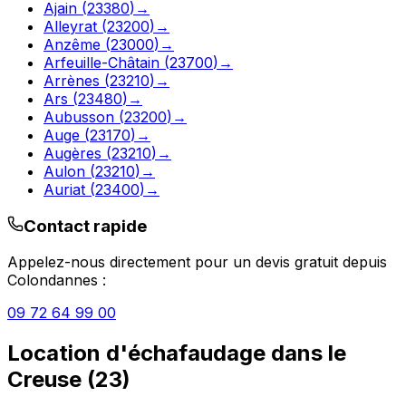
Ajain
(
23380
)
→
Alleyrat
(
23200
)
→
Anzême
(
23000
)
→
Arfeuille-Châtain
(
23700
)
→
Arrènes
(
23210
)
→
Ars
(
23480
)
→
Aubusson
(
23200
)
→
Auge
(
23170
)
→
Augères
(
23210
)
→
Aulon
(
23210
)
→
Auriat
(
23400
)
→
Contact rapide
Appelez-nous directement pour un devis gratuit depuis
Colondannes
:
09 72 64 99 00
Location d'échafaudage
dans le
Creuse
(
23
)