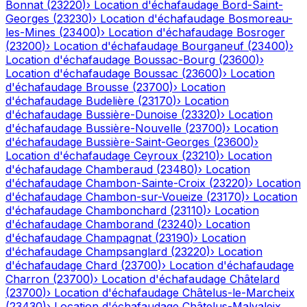
Bonnat
(
23220
)
›
Location d'échafaudage
Bord-Saint-
Georges
(
23230
)
›
Location d'échafaudage
Bosmoreau-
les-Mines
(
23400
)
›
Location d'échafaudage
Bosroger
(
23200
)
›
Location d'échafaudage
Bourganeuf
(
23400
)
›
Location d'échafaudage
Boussac-Bourg
(
23600
)
›
Location d'échafaudage
Boussac
(
23600
)
›
Location
d'échafaudage
Brousse
(
23700
)
›
Location
d'échafaudage
Budelière
(
23170
)
›
Location
d'échafaudage
Bussière-Dunoise
(
23320
)
›
Location
d'échafaudage
Bussière-Nouvelle
(
23700
)
›
Location
d'échafaudage
Bussière-Saint-Georges
(
23600
)
›
Location d'échafaudage
Ceyroux
(
23210
)
›
Location
d'échafaudage
Chamberaud
(
23480
)
›
Location
d'échafaudage
Chambon-Sainte-Croix
(
23220
)
›
Location
d'échafaudage
Chambon-sur-Voueize
(
23170
)
›
Location
d'échafaudage
Chambonchard
(
23110
)
›
Location
d'échafaudage
Chamborand
(
23240
)
›
Location
d'échafaudage
Champagnat
(
23190
)
›
Location
d'échafaudage
Champsanglard
(
23220
)
›
Location
d'échafaudage
Chard
(
23700
)
›
Location d'échafaudage
Charron
(
23700
)
›
Location d'échafaudage
Châtelard
(
23700
)
›
Location d'échafaudage
Châtelus-le-Marcheix
(
23430
)
›
Location d'échafaudage
Châtelus-Malvaleix