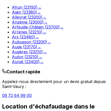
Ahun
(
23150
)
→
Ajain
(
23380
)
→
Alleyrat
(
23200
)
→
Anzême
(
23000
)
→
Arfeuille-Châtain
(
23700
)
→
Arrènes
(
23210
)
→
Ars
(
23480
)
→
Aubusson
(
23200
)
→
Auge
(
23170
)
→
Augères
(
23210
)
→
Aulon
(
23210
)
→
Auriat
(
23400
)
→
Contact rapide
Appelez-nous directement pour un devis gratuit depuis
Saint-Vaury
:
09 72 64 99 00
Location d'échafaudage
dans le