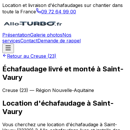
Location et livraison d'échafaudages sur chantier dans
toute la France
09 72 64 99 00
Présentation
Galerie photos
Nos
services
Contact
Demande de rappel
Retour au
Creuse
(
23
)
Échafaudage livré et monté à Saint-
Vaury
Creuse
(
23
) — Région
Nouvelle-Aquitaine
Location d'échafaudage
à
Saint-
Vaury
Vous cherchez une location d'échafaudage à Saint-