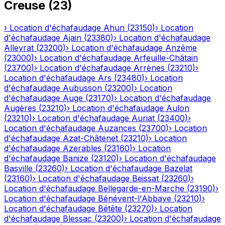
Creuse
(
23
)
›
Location d'échafaudage
Ahun
(
23150
)
›
Location
d'échafaudage
Ajain
(
23380
)
›
Location d'échafaudage
Alleyrat
(
23200
)
›
Location d'échafaudage
Anzême
(
23000
)
›
Location d'échafaudage
Arfeuille-Châtain
(
23700
)
›
Location d'échafaudage
Arrènes
(
23210
)
›
Location d'échafaudage
Ars
(
23480
)
›
Location
d'échafaudage
Aubusson
(
23200
)
›
Location
d'échafaudage
Auge
(
23170
)
›
Location d'échafaudage
Augères
(
23210
)
›
Location d'échafaudage
Aulon
(
23210
)
›
Location d'échafaudage
Auriat
(
23400
)
›
Location d'échafaudage
Auzances
(
23700
)
›
Location
d'échafaudage
Azat-Châtenet
(
23210
)
›
Location
d'échafaudage
Azerables
(
23160
)
›
Location
d'échafaudage
Banize
(
23120
)
›
Location d'échafaudage
Basville
(
23260
)
›
Location d'échafaudage
Bazelat
(
23160
)
›
Location d'échafaudage
Beissat
(
23260
)
›
Location d'échafaudage
Bellegarde-en-Marche
(
23190
)
›
Location d'échafaudage
Bénévent-l'Abbaye
(
23210
)
›
Location d'échafaudage
Bétête
(
23270
)
›
Location
d'échafaudage
Blessac
(
23200
)
›
Location d'échafaudage