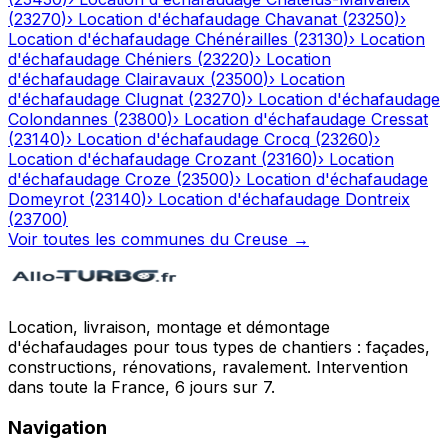
(
23270
)
›
Location d'échafaudage
Chavanat
(
23250
)
›
Location d'échafaudage
Chénérailles
(
23130
)
›
Location
d'échafaudage
Chéniers
(
23220
)
›
Location
d'échafaudage
Clairavaux
(
23500
)
›
Location
d'échafaudage
Clugnat
(
23270
)
›
Location d'échafaudage
Colondannes
(
23800
)
›
Location d'échafaudage
Cressat
(
23140
)
›
Location d'échafaudage
Crocq
(
23260
)
›
Location d'échafaudage
Crozant
(
23160
)
›
Location
d'échafaudage
Croze
(
23500
)
›
Location d'échafaudage
Domeyrot
(
23140
)
›
Location d'échafaudage
Dontreix
(
23700
)
Voir toutes les communes du
Creuse
→
Location, livraison, montage et démontage
d'échafaudages pour tous types de chantiers : façades,
constructions, rénovations, ravalement. Intervention
dans toute la France, 6 jours sur 7.
Navigation