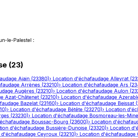
n-le-Palestel
:
se
(
23
)
faudage
Ajain
(
23380
)
›
Location d'échafaudage
Alleyrat
(
23
afaudage
Arrènes
(
23210
)
›
Location d'échafaudage
Ars
(
23
audage
Augères
(
23210
)
›
Location d'échafaudage
Aulon
(
23
ge
Azat-Châtenet
(
23210
)
›
Location d'échafaudage
Azerabl
afaudage
Bazelat
(
23160
)
›
Location d'échafaudage
Beissat
(
10
)
›
Location d'échafaudage
Bétête
(
23270
)
›
Location d'é
rges
(
23230
)
›
Location d'échafaudage
Bosmoreau-les-Min
'échafaudage
Boussac-Bourg
(
23600
)
›
Location d'échafau
tion d'échafaudage
Bussière-Dunoise
(
23320
)
›
Location d'
n d'échafaudage
Ceyroux
(
23210
)
›
Location d'échafaudage