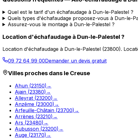
Quel est le tarif d'un échafaudage à Dun-le-Palestel ?
Quels types d'échafaudage proposez-vous à Dun-le-Pal
Assurez-vous le montage à Dun-le-Palestel ?
Location d'échafaudage
à
Dun-le-Palestel
?
Location d'échafaudage
à
Dun-le-Palestel
(
23800
).
Locati
09 72 64 99 00
Demander un devis gratuit
Villes proches dans le
Creuse
Ahun
(
23150
)
→
Ajain
(
23380
)
→
Alleyrat
(
23200
)
→
Anzême
(
23000
)
→
Arfeuille-Châtain
(
23700
)
→
Arrènes
(
23210
)
→
Ars
(
23480
)
→
Aubusson
(
23200
)
→
Auge
(
23170
)
→