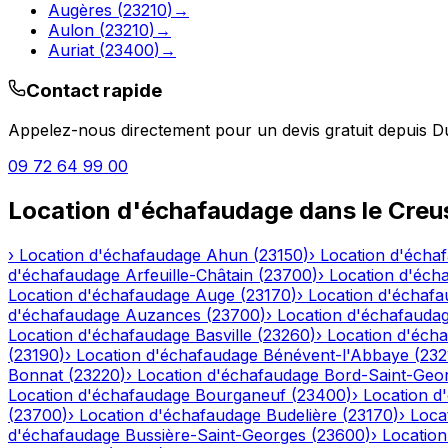
Augères
(
23210
)
→
Aulon
(
23210
)
→
Auriat
(
23400
)
→
Contact rapide
Appelez-nous directement pour un devis gratuit depuis
Du
09 72 64 99 00
Location d'échafaudage
dans le
Creu
›
Location d'échafaudage
Ahun
(
23150
)
›
Location d'écha
d'échafaudage
Arfeuille-Châtain
(
23700
)
›
Location d'éch
Location d'échafaudage
Auge
(
23170
)
›
Location d'échaf
d'échafaudage
Auzances
(
23700
)
›
Location d'échafauda
Location d'échafaudage
Basville
(
23260
)
›
Location d'éch
(
23190
)
›
Location d'échafaudage
Bénévent-l'Abbaye
(
232
Bonnat
(
23220
)
›
Location d'échafaudage
Bord-Saint-Geo
Location d'échafaudage
Bourganeuf
(
23400
)
›
Location d
(
23700
)
›
Location d'échafaudage
Budelière
(
23170
)
›
Loca
d'échafaudage
Bussière-Saint-Georges
(
23600
)
›
Locatio