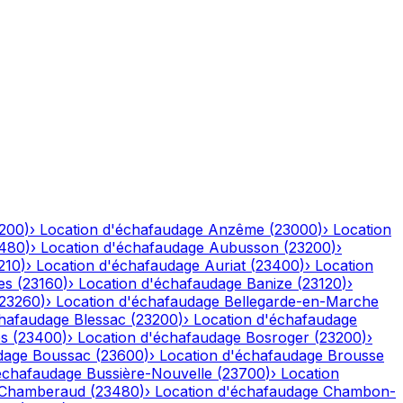
200
)
›
Location d'échafaudage
Anzême
(
23000
)
›
Location
480
)
›
Location d'échafaudage
Aubusson
(
23200
)
›
210
)
›
Location d'échafaudage
Auriat
(
23400
)
›
Location
es
(
23160
)
›
Location d'échafaudage
Banize
(
23120
)
›
23260
)
›
Location d'échafaudage
Bellegarde-en-Marche
chafaudage
Blessac
(
23200
)
›
Location d'échafaudage
es
(
23400
)
›
Location d'échafaudage
Bosroger
(
23200
)
›
dage
Boussac
(
23600
)
›
Location d'échafaudage
Brousse
échafaudage
Bussière-Nouvelle
(
23700
)
›
Location
Chamberaud
(
23480
)
›
Location d'échafaudage
Chambon-