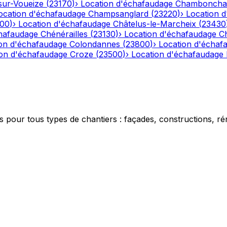
ur-Voueize
(
23170
)
›
Location d'échafaudage
Chamboncha
ocation d'échafaudage
Champsanglard
(
23220
)
›
Location 
00
)
›
Location d'échafaudage
Châtelus-le-Marcheix
(
23430
chafaudage
Chénérailles
(
23130
)
›
Location d'échafaudage
C
on d'échafaudage
Colondannes
(
23800
)
›
Location d'échaf
ion d'échafaudage
Croze
(
23500
)
›
Location d'échafaudage
 pour tous types de chantiers : façades, constructions, ré