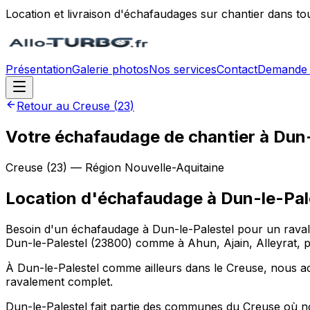
Location et livraison d'échafaudages sur chantier dans to
Présentation
Galerie photos
Nos services
Contact
Demande 
Retour au
Creuse
(
23
)
Votre échafaudage de chantier à Dun-
Creuse
(
23
) — Région
Nouvelle-Aquitaine
Location d'échafaudage
à
Dun-le-Pal
Besoin d'un échafaudage à Dun-le-Palestel pour un ravale
Dun-le-Palestel (23800) comme à Ahun, Ajain, Alleyrat, p
À Dun-le-Palestel comme ailleurs dans le Creuse, nous ac
ravalement complet.
Dun-le-Palestel fait partie des communes du Creuse où no