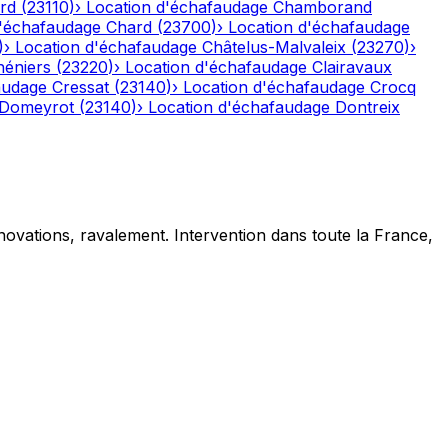
rd
(
23110
)
›
Location d'échafaudage
Chamborand
d'échafaudage
Chard
(
23700
)
›
Location d'échafaudage
)
›
Location d'échafaudage
Châtelus-Malvaleix
(
23270
)
›
héniers
(
23220
)
›
Location d'échafaudage
Clairavaux
audage
Cressat
(
23140
)
›
Location d'échafaudage
Crocq
Domeyrot
(
23140
)
›
Location d'échafaudage
Dontreix
novations, ravalement. Intervention dans toute la France,