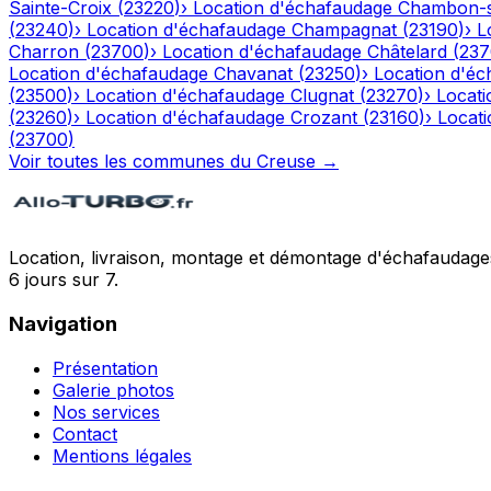
Sainte-Croix
(
23220
)
›
Location d'échafaudage
Chambon-s
(
23240
)
›
Location d'échafaudage
Champagnat
(
23190
)
›
L
Charron
(
23700
)
›
Location d'échafaudage
Châtelard
(
237
Location d'échafaudage
Chavanat
(
23250
)
›
Location d'é
(
23500
)
›
Location d'échafaudage
Clugnat
(
23270
)
›
Locati
(
23260
)
›
Location d'échafaudage
Crozant
(
23160
)
›
Locat
(
23700
)
Voir toutes les communes du
Creuse
→
Location, livraison, montage et démontage d'échafaudages
6 jours sur 7.
Navigation
Présentation
Galerie photos
Nos services
Contact
Mentions légales