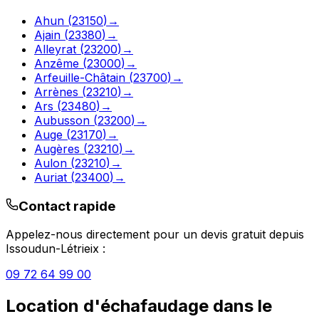
Ahun
(
23150
)
→
Ajain
(
23380
)
→
Alleyrat
(
23200
)
→
Anzême
(
23000
)
→
Arfeuille-Châtain
(
23700
)
→
Arrènes
(
23210
)
→
Ars
(
23480
)
→
Aubusson
(
23200
)
→
Auge
(
23170
)
→
Augères
(
23210
)
→
Aulon
(
23210
)
→
Auriat
(
23400
)
→
Contact rapide
Appelez-nous directement pour un devis gratuit depuis
Issoudun-Létrieix
:
09 72 64 99 00
Location d'échafaudage
dans le