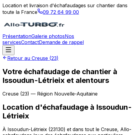
Location et livraison d'échafaudages sur chantier dans
toute la France
09 72 64 99 00
Présentation
Galerie photos
Nos
services
Contact
Demande de rappel
Retour au
Creuse
(
23
)
Votre échafaudage de chantier à
Issoudun-Létrieix et alentours
Creuse
(
23
) — Région
Nouvelle-Aquitaine
Location d'échafaudage
à
Issoudun-
Létrieix
À Issoudun-Létrieix (23130) et dans tout le Creuse, Allo-