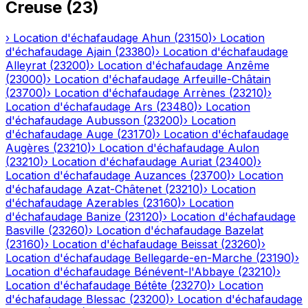
Creuse
(
23
)
›
Location d'échafaudage
Ahun
(
23150
)
›
Location
d'échafaudage
Ajain
(
23380
)
›
Location d'échafaudage
Alleyrat
(
23200
)
›
Location d'échafaudage
Anzême
(
23000
)
›
Location d'échafaudage
Arfeuille-Châtain
(
23700
)
›
Location d'échafaudage
Arrènes
(
23210
)
›
Location d'échafaudage
Ars
(
23480
)
›
Location
d'échafaudage
Aubusson
(
23200
)
›
Location
d'échafaudage
Auge
(
23170
)
›
Location d'échafaudage
Augères
(
23210
)
›
Location d'échafaudage
Aulon
(
23210
)
›
Location d'échafaudage
Auriat
(
23400
)
›
Location d'échafaudage
Auzances
(
23700
)
›
Location
d'échafaudage
Azat-Châtenet
(
23210
)
›
Location
d'échafaudage
Azerables
(
23160
)
›
Location
d'échafaudage
Banize
(
23120
)
›
Location d'échafaudage
Basville
(
23260
)
›
Location d'échafaudage
Bazelat
(
23160
)
›
Location d'échafaudage
Beissat
(
23260
)
›
Location d'échafaudage
Bellegarde-en-Marche
(
23190
)
›
Location d'échafaudage
Bénévent-l'Abbaye
(
23210
)
›
Location d'échafaudage
Bétête
(
23270
)
›
Location
d'échafaudage
Blessac
(
23200
)
›
Location d'échafaudage