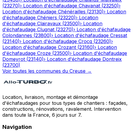
(
23270
)
›
Location d'échafaudage
Chavanat
(
23250
)
›
Location d'échafaudage
Chénérailles
(
23130
)
›
Location
d'échafaudage
Chéniers
(
23220
)
›
Location
d'échafaudage
Clairavaux
(
23500
)
›
Location
d'échafaudage
Clugnat
(
23270
)
›
Location d'échafaudage
Colondannes
(
23800
)
›
Location d'échafaudage
Cressat
(
23140
)
›
Location d'échafaudage
Crocq
(
23260
)
›
Location d'échafaudage
Crozant
(
23160
)
›
Location
d'échafaudage
Croze
(
23500
)
›
Location d'échafaudage
Domeyrot
(
23140
)
›
Location d'échafaudage
Dontreix
(
23700
)
Voir toutes les communes du
Creuse
→
Location, livraison, montage et démontage
d'échafaudages pour tous types de chantiers : façades,
constructions, rénovations, ravalement. Intervention
dans toute la France, 6 jours sur 7.
Navigation