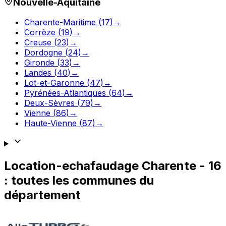
Nouvelle-Aquitaine
Charente-Maritime
(
17
)
→
Corrèze
(
19
)
→
Creuse
(
23
)
→
Dordogne
(
24
)
→
Gironde
(
33
)
→
Landes
(
40
)
→
Lot-et-Garonne
(
47
)
→
Pyrénées-Atlantiques
(
64
)
→
Deux-Sèvres
(
79
)
→
Vienne
(
86
)
→
Haute-Vienne
(
87
)
→
Location-echafaudage
Charente
-
16
: toutes les communes du
département