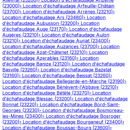
Alleyrat
(
23200
)
›
Location d'échafaudage
Anzême
(
23000
)
›
Location d'échafaudage
Arfeuille-Châtain
(
23700
)
›
Location d'échafaudage
Arrènes
(
23210
)
›
Location d'échafaudage
Ars
(
23480
)
›
Location
d'échafaudage
Aubusson
(
23200
)
›
Location
d'échafaudage
Auge
(
23170
)
›
Location d'échafaudage
Augères
(
23210
)
›
Location d'échafaudage
Aulon
(
23210
)
›
Location d'échafaudage
Auriat
(
23400
)
›
Location d'échafaudage
Auzances
(
23700
)
›
Location
d'échafaudage
Azat-Châtenet
(
23210
)
›
Location
d'échafaudage
Azerables
(
23160
)
›
Location
d'échafaudage
Banize
(
23120
)
›
Location d'échafaudage
Basville
(
23260
)
›
Location d'échafaudage
Bazelat
(
23160
)
›
Location d'échafaudage
Beissat
(
23260
)
›
Location d'échafaudage
Bellegarde-en-Marche
(
23190
)
›
Location d'échafaudage
Bénévent-l'Abbaye
(
23210
)
›
Location d'échafaudage
Bétête
(
23270
)
›
Location
d'échafaudage
Blessac
(
23200
)
›
Location d'échafaudage
Bonnat
(
23220
)
›
Location d'échafaudage
Bord-Saint-
Georges
(
23230
)
›
Location d'échafaudage
Bosmoreau-
les-Mines
(
23400
)
›
Location d'échafaudage
Bosroger
(
23200
)
›
Location d'échafaudage
Bourganeuf
(
23400
)
›
Location d'échafaudage
Boussac-Bourg
(
23600
)
›