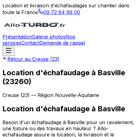
Location et livraison d'échafaudages sur chantier dans
toute la France
09 72 64 99 00
Présentation
Galerie photos
Nos
services
Contact
Demande de rappel
Retour au
Creuse
(
23
)
Location d'échafaudage à Basville
(23260)
Creuse
(
23
) — Région
Nouvelle-Aquitaine
Location d'échafaudage
à
Basville
Besoin d'un échafaudage à Basville pour un ravalement,
une toiture ou des travaux en hauteur ? Allo-
echafaudage assure la location, la livraison et le