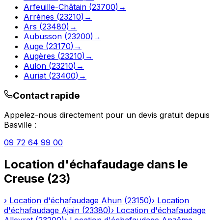
Arfeuille-Châtain
(
23700
)
→
Arrènes
(
23210
)
→
Ars
(
23480
)
→
Aubusson
(
23200
)
→
Auge
(
23170
)
→
Augères
(
23210
)
→
Aulon
(
23210
)
→
Auriat
(
23400
)
→
Contact rapide
Appelez-nous directement pour un devis gratuit depuis
Basville
:
09 72 64 99 00
Location d'échafaudage
dans le
Creuse
(
23
)
›
Location d'échafaudage
Ahun
(
23150
)
›
Location
d'échafaudage
Ajain
(
23380
)
›
Location d'échafaudage