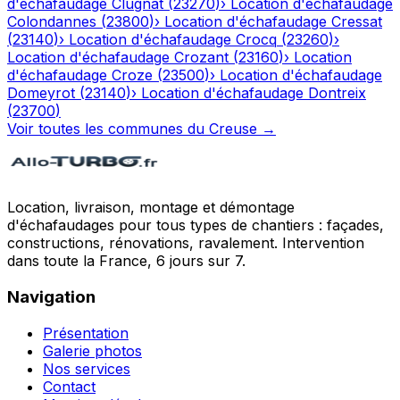
d'échafaudage
Clugnat
(
23270
)
›
Location d'échafaudage
Colondannes
(
23800
)
›
Location d'échafaudage
Cressat
(
23140
)
›
Location d'échafaudage
Crocq
(
23260
)
›
Location d'échafaudage
Crozant
(
23160
)
›
Location
d'échafaudage
Croze
(
23500
)
›
Location d'échafaudage
Domeyrot
(
23140
)
›
Location d'échafaudage
Dontreix
(
23700
)
Voir toutes les communes du
Creuse
→
Location, livraison, montage et démontage
d'échafaudages pour tous types de chantiers : façades,
constructions, rénovations, ravalement. Intervention
dans toute la France, 6 jours sur 7.
Navigation
Présentation
Galerie photos
Nos services
Contact