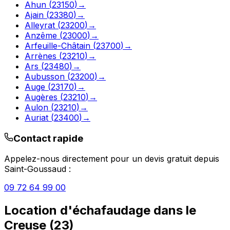
Ahun
(
23150
)
→
Ajain
(
23380
)
→
Alleyrat
(
23200
)
→
Anzême
(
23000
)
→
Arfeuille-Châtain
(
23700
)
→
Arrènes
(
23210
)
→
Ars
(
23480
)
→
Aubusson
(
23200
)
→
Auge
(
23170
)
→
Augères
(
23210
)
→
Aulon
(
23210
)
→
Auriat
(
23400
)
→
Contact rapide
Appelez-nous directement pour un devis gratuit depuis
Saint-Goussaud
:
09 72 64 99 00
Location d'échafaudage
dans le
Creuse
(
23
)