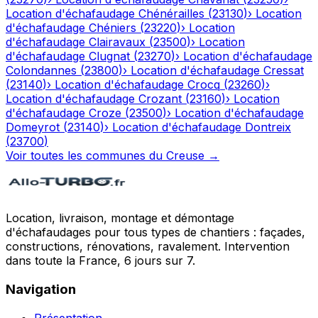
Location d'échafaudage
Chénérailles
(
23130
)
›
Location
d'échafaudage
Chéniers
(
23220
)
›
Location
d'échafaudage
Clairavaux
(
23500
)
›
Location
d'échafaudage
Clugnat
(
23270
)
›
Location d'échafaudage
Colondannes
(
23800
)
›
Location d'échafaudage
Cressat
(
23140
)
›
Location d'échafaudage
Crocq
(
23260
)
›
Location d'échafaudage
Crozant
(
23160
)
›
Location
d'échafaudage
Croze
(
23500
)
›
Location d'échafaudage
Domeyrot
(
23140
)
›
Location d'échafaudage
Dontreix
(
23700
)
Voir toutes les communes du
Creuse
→
Location, livraison, montage et démontage
d'échafaudages pour tous types de chantiers : façades,
constructions, rénovations, ravalement. Intervention
dans toute la France, 6 jours sur 7.
Navigation
Présentation