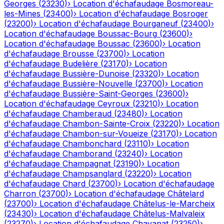
Georges
(
23230
)
›
Location d'échafaudage
Bosmoreau-
les-Mines
(
23400
)
›
Location d'échafaudage
Bosroger
(
23200
)
›
Location d'échafaudage
Bourganeuf
(
23400
)
›
Location d'échafaudage
Boussac-Bourg
(
23600
)
›
Location d'échafaudage
Boussac
(
23600
)
›
Location
d'échafaudage
Brousse
(
23700
)
›
Location
d'échafaudage
Budelière
(
23170
)
›
Location
d'échafaudage
Bussière-Dunoise
(
23320
)
›
Location
d'échafaudage
Bussière-Nouvelle
(
23700
)
›
Location
d'échafaudage
Bussière-Saint-Georges
(
23600
)
›
Location d'échafaudage
Ceyroux
(
23210
)
›
Location
d'échafaudage
Chamberaud
(
23480
)
›
Location
d'échafaudage
Chambon-Sainte-Croix
(
23220
)
›
Location
d'échafaudage
Chambon-sur-Voueize
(
23170
)
›
Location
d'échafaudage
Chambonchard
(
23110
)
›
Location
d'échafaudage
Chamborand
(
23240
)
›
Location
d'échafaudage
Champagnat
(
23190
)
›
Location
d'échafaudage
Champsanglard
(
23220
)
›
Location
d'échafaudage
Chard
(
23700
)
›
Location d'échafaudage
Charron
(
23700
)
›
Location d'échafaudage
Châtelard
(
23700
)
›
Location d'échafaudage
Châtelus-le-Marcheix
(
23430
)
›
Location d'échafaudage
Châtelus-Malvaleix
(
23270
)
›
Location d'échafaudage
Chavanat
(
23250
)
›