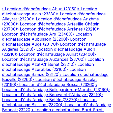
›
Location d'échafaudage
Ahun
(
23150
)
›
Location
d'échafaudage
Ajain
(
23380
)
›
Location d'échafaudage
Alleyrat
(
23200
)
›
Location d'échafaudage
Anzême
(
23000
)
›
Location d'échafaudage
Arfeuille-Châtain
(
23700
)
›
Location d'échafaudage
Arrènes
(
23210
)
›
Location d'échafaudage
Ars
(
23480
)
›
Location
d'échafaudage
Aubusson
(
23200
)
›
Location
d'échafaudage
Auge
(
23170
)
›
Location d'échafaudage
Augères
(
23210
)
›
Location d'échafaudage
Aulon
(
23210
)
›
Location d'échafaudage
Auriat
(
23400
)
›
Location d'échafaudage
Auzances
(
23700
)
›
Location
d'échafaudage
Azat-Châtenet
(
23210
)
›
Location
d'échafaudage
Azerables
(
23160
)
›
Location
d'échafaudage
Banize
(
23120
)
›
Location d'échafaudage
Basville
(
23260
)
›
Location d'échafaudage
Bazelat
(
23160
)
›
Location d'échafaudage
Beissat
(
23260
)
›
Location d'échafaudage
Bellegarde-en-Marche
(
23190
)
›
Location d'échafaudage
Bénévent-l'Abbaye
(
23210
)
›
Location d'échafaudage
Bétête
(
23270
)
›
Location
d'échafaudage
Blessac
(
23200
)
›
Location d'échafaudage
Bonnat
(
23220
)
›
Location d'échafaudage
Bord-Saint-