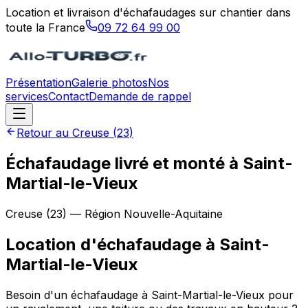
Location et livraison d'échafaudages sur chantier dans
toute la France
09 72 64 99 00
Présentation
Galerie photos
Nos
services
Contact
Demande de rappel
Retour au
Creuse
(
23
)
Échafaudage livré et monté à Saint-
Martial-le-Vieux
Creuse
(
23
) — Région
Nouvelle-Aquitaine
Location d'échafaudage
à
Saint-
Martial-le-Vieux
Besoin d'un échafaudage à Saint-Martial-le-Vieux pour