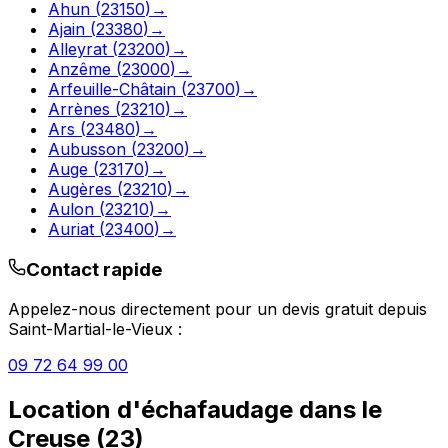
Ahun
(
23150
)
→
Ajain
(
23380
)
→
Alleyrat
(
23200
)
→
Anzême
(
23000
)
→
Arfeuille-Châtain
(
23700
)
→
Arrènes
(
23210
)
→
Ars
(
23480
)
→
Aubusson
(
23200
)
→
Auge
(
23170
)
→
Augères
(
23210
)
→
Aulon
(
23210
)
→
Auriat
(
23400
)
→
Contact rapide
Appelez-nous directement pour un devis gratuit depuis
Saint-Martial-le-Vieux
:
09 72 64 99 00
Location d'échafaudage
dans le
Creuse
(
23
)