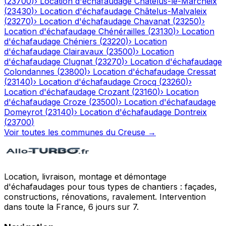
(
23700
)
›
Location d'échafaudage
Châtelus-le-Marcheix
(
23430
)
›
Location d'échafaudage
Châtelus-Malvaleix
(
23270
)
›
Location d'échafaudage
Chavanat
(
23250
)
›
Location d'échafaudage
Chénérailles
(
23130
)
›
Location
d'échafaudage
Chéniers
(
23220
)
›
Location
d'échafaudage
Clairavaux
(
23500
)
›
Location
d'échafaudage
Clugnat
(
23270
)
›
Location d'échafaudage
Colondannes
(
23800
)
›
Location d'échafaudage
Cressat
(
23140
)
›
Location d'échafaudage
Crocq
(
23260
)
›
Location d'échafaudage
Crozant
(
23160
)
›
Location
d'échafaudage
Croze
(
23500
)
›
Location d'échafaudage
Domeyrot
(
23140
)
›
Location d'échafaudage
Dontreix
(
23700
)
Voir toutes les communes du
Creuse
→
Location, livraison, montage et démontage
d'échafaudages pour tous types de chantiers : façades,
constructions, rénovations, ravalement. Intervention
dans toute la France, 6 jours sur 7.