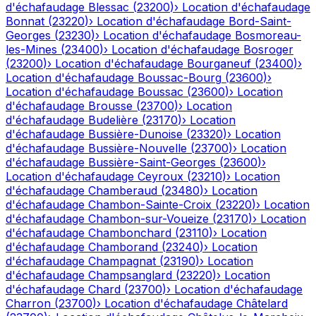
d'échafaudage
Blessac
(
23200
)
›
Location d'échafaudage
Bonnat
(
23220
)
›
Location d'échafaudage
Bord-Saint-
Georges
(
23230
)
›
Location d'échafaudage
Bosmoreau-
les-Mines
(
23400
)
›
Location d'échafaudage
Bosroger
(
23200
)
›
Location d'échafaudage
Bourganeuf
(
23400
)
›
Location d'échafaudage
Boussac-Bourg
(
23600
)
›
Location d'échafaudage
Boussac
(
23600
)
›
Location
d'échafaudage
Brousse
(
23700
)
›
Location
d'échafaudage
Budelière
(
23170
)
›
Location
d'échafaudage
Bussière-Dunoise
(
23320
)
›
Location
d'échafaudage
Bussière-Nouvelle
(
23700
)
›
Location
d'échafaudage
Bussière-Saint-Georges
(
23600
)
›
Location d'échafaudage
Ceyroux
(
23210
)
›
Location
d'échafaudage
Chamberaud
(
23480
)
›
Location
d'échafaudage
Chambon-Sainte-Croix
(
23220
)
›
Location
d'échafaudage
Chambon-sur-Voueize
(
23170
)
›
Location
d'échafaudage
Chambonchard
(
23110
)
›
Location
d'échafaudage
Chamborand
(
23240
)
›
Location
d'échafaudage
Champagnat
(
23190
)
›
Location
d'échafaudage
Champsanglard
(
23220
)
›
Location
d'échafaudage
Chard
(
23700
)
›
Location d'échafaudage
Charron
(
23700
)
›
Location d'échafaudage
Châtelard