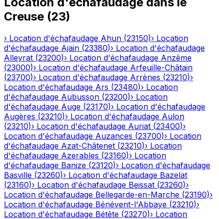
Location d'échafaudage
dans le
Creuse
(
23
)
›
Location d'échafaudage
Ahun
(
23150
)
›
Location
d'échafaudage
Ajain
(
23380
)
›
Location d'échafaudage
Alleyrat
(
23200
)
›
Location d'échafaudage
Anzême
(
23000
)
›
Location d'échafaudage
Arfeuille-Châtain
(
23700
)
›
Location d'échafaudage
Arrènes
(
23210
)
›
Location d'échafaudage
Ars
(
23480
)
›
Location
d'échafaudage
Aubusson
(
23200
)
›
Location
d'échafaudage
Auge
(
23170
)
›
Location d'échafaudage
Augères
(
23210
)
›
Location d'échafaudage
Aulon
(
23210
)
›
Location d'échafaudage
Auriat
(
23400
)
›
Location d'échafaudage
Auzances
(
23700
)
›
Location
d'échafaudage
Azat-Châtenet
(
23210
)
›
Location
d'échafaudage
Azerables
(
23160
)
›
Location
d'échafaudage
Banize
(
23120
)
›
Location d'échafaudage
Basville
(
23260
)
›
Location d'échafaudage
Bazelat
(
23160
)
›
Location d'échafaudage
Beissat
(
23260
)
›
Location d'échafaudage
Bellegarde-en-Marche
(
23190
)
›
Location d'échafaudage
Bénévent-l'Abbaye
(
23210
)
›
Location d'échafaudage
Bétête
(
23270
)
›
Location