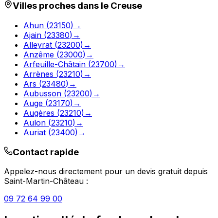
Villes proches dans le
Creuse
Ahun
(
23150
)
→
Ajain
(
23380
)
→
Alleyrat
(
23200
)
→
Anzême
(
23000
)
→
Arfeuille-Châtain
(
23700
)
→
Arrènes
(
23210
)
→
Ars
(
23480
)
→
Aubusson
(
23200
)
→
Auge
(
23170
)
→
Augères
(
23210
)
→
Aulon
(
23210
)
→
Auriat
(
23400
)
→
Contact rapide
Appelez-nous directement pour un devis gratuit depuis
Saint-Martin-Château
:
09 72 64 99 00