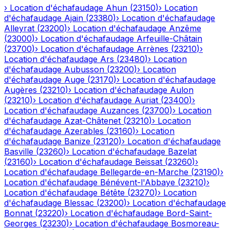
›
Location d'échafaudage
Ahun
(
23150
)
›
Location
d'échafaudage
Ajain
(
23380
)
›
Location d'échafaudage
Alleyrat
(
23200
)
›
Location d'échafaudage
Anzême
(
23000
)
›
Location d'échafaudage
Arfeuille-Châtain
(
23700
)
›
Location d'échafaudage
Arrènes
(
23210
)
›
Location d'échafaudage
Ars
(
23480
)
›
Location
d'échafaudage
Aubusson
(
23200
)
›
Location
d'échafaudage
Auge
(
23170
)
›
Location d'échafaudage
Augères
(
23210
)
›
Location d'échafaudage
Aulon
(
23210
)
›
Location d'échafaudage
Auriat
(
23400
)
›
Location d'échafaudage
Auzances
(
23700
)
›
Location
d'échafaudage
Azat-Châtenet
(
23210
)
›
Location
d'échafaudage
Azerables
(
23160
)
›
Location
d'échafaudage
Banize
(
23120
)
›
Location d'échafaudage
Basville
(
23260
)
›
Location d'échafaudage
Bazelat
(
23160
)
›
Location d'échafaudage
Beissat
(
23260
)
›
Location d'échafaudage
Bellegarde-en-Marche
(
23190
)
›
Location d'échafaudage
Bénévent-l'Abbaye
(
23210
)
›
Location d'échafaudage
Bétête
(
23270
)
›
Location
d'échafaudage
Blessac
(
23200
)
›
Location d'échafaudage
Bonnat
(
23220
)
›
Location d'échafaudage
Bord-Saint-
Georges
(
23230
)
›
Location d'échafaudage
Bosmoreau-