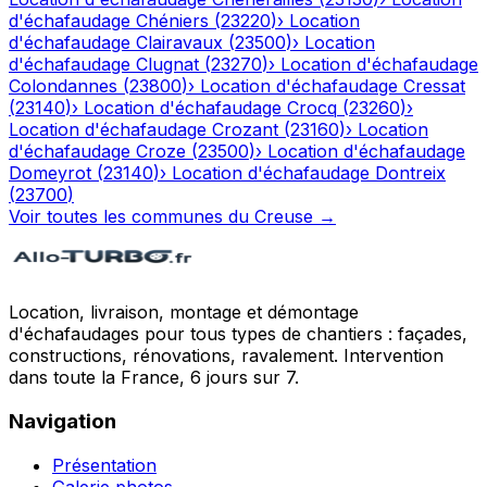
d'échafaudage
Chéniers
(
23220
)
›
Location
d'échafaudage
Clairavaux
(
23500
)
›
Location
d'échafaudage
Clugnat
(
23270
)
›
Location d'échafaudage
Colondannes
(
23800
)
›
Location d'échafaudage
Cressat
(
23140
)
›
Location d'échafaudage
Crocq
(
23260
)
›
Location d'échafaudage
Crozant
(
23160
)
›
Location
d'échafaudage
Croze
(
23500
)
›
Location d'échafaudage
Domeyrot
(
23140
)
›
Location d'échafaudage
Dontreix
(
23700
)
Voir toutes les communes du
Creuse
→
Location, livraison, montage et démontage
d'échafaudages pour tous types de chantiers : façades,
constructions, rénovations, ravalement. Intervention
dans toute la France, 6 jours sur 7.
Navigation
Présentation
Galerie photos