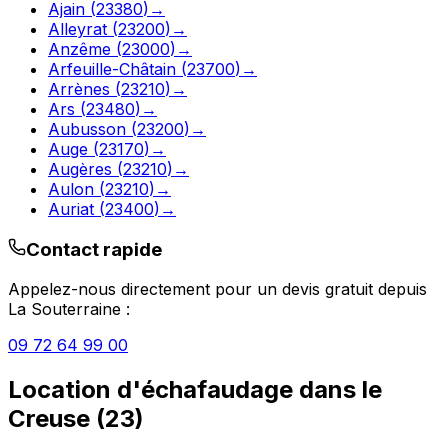
Ajain
(
23380
)
→
Alleyrat
(
23200
)
→
Anzême
(
23000
)
→
Arfeuille-Châtain
(
23700
)
→
Arrènes
(
23210
)
→
Ars
(
23480
)
→
Aubusson
(
23200
)
→
Auge
(
23170
)
→
Augères
(
23210
)
→
Aulon
(
23210
)
→
Auriat
(
23400
)
→
Contact rapide
Appelez-nous directement pour un devis gratuit depuis
La Souterraine
:
09 72 64 99 00
Location d'échafaudage
dans le
Creuse
(
23
)