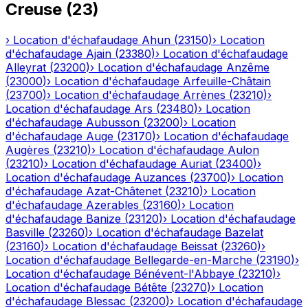
Creuse
(
23
)
›
Location d'échafaudage
Ahun
(
23150
)
›
Location
d'échafaudage
Ajain
(
23380
)
›
Location d'échafaudage
Alleyrat
(
23200
)
›
Location d'échafaudage
Anzême
(
23000
)
›
Location d'échafaudage
Arfeuille-Châtain
(
23700
)
›
Location d'échafaudage
Arrènes
(
23210
)
›
Location d'échafaudage
Ars
(
23480
)
›
Location
d'échafaudage
Aubusson
(
23200
)
›
Location
d'échafaudage
Auge
(
23170
)
›
Location d'échafaudage
Augères
(
23210
)
›
Location d'échafaudage
Aulon
(
23210
)
›
Location d'échafaudage
Auriat
(
23400
)
›
Location d'échafaudage
Auzances
(
23700
)
›
Location
d'échafaudage
Azat-Châtenet
(
23210
)
›
Location
d'échafaudage
Azerables
(
23160
)
›
Location
d'échafaudage
Banize
(
23120
)
›
Location d'échafaudage
Basville
(
23260
)
›
Location d'échafaudage
Bazelat
(
23160
)
›
Location d'échafaudage
Beissat
(
23260
)
›
Location d'échafaudage
Bellegarde-en-Marche
(
23190
)
›
Location d'échafaudage
Bénévent-l'Abbaye
(
23210
)
›
Location d'échafaudage
Bétête
(
23270
)
›
Location
d'échafaudage
Blessac
(
23200
)
›
Location d'échafaudage