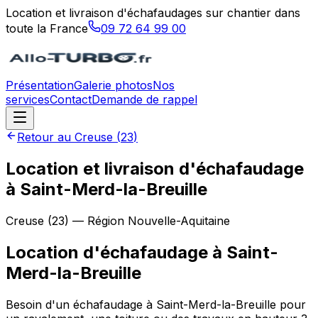
Location et livraison d'échafaudages sur chantier dans
toute la France
09 72 64 99 00
Présentation
Galerie photos
Nos
services
Contact
Demande de rappel
Retour au
Creuse
(
23
)
Location et livraison d'échafaudage
à Saint-Merd-la-Breuille
Creuse
(
23
) — Région
Nouvelle-Aquitaine
Location d'échafaudage
à
Saint-
Merd-la-Breuille
Besoin d'un échafaudage à Saint-Merd-la-Breuille pour