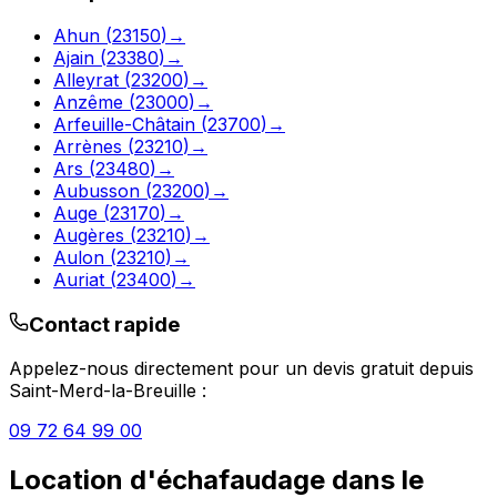
Ahun
(
23150
)
→
Ajain
(
23380
)
→
Alleyrat
(
23200
)
→
Anzême
(
23000
)
→
Arfeuille-Châtain
(
23700
)
→
Arrènes
(
23210
)
→
Ars
(
23480
)
→
Aubusson
(
23200
)
→
Auge
(
23170
)
→
Augères
(
23210
)
→
Aulon
(
23210
)
→
Auriat
(
23400
)
→
Contact rapide
Appelez-nous directement pour un devis gratuit depuis
Saint-Merd-la-Breuille
:
09 72 64 99 00
Location d'échafaudage
dans le