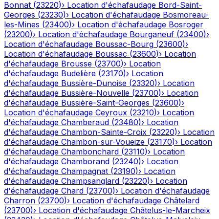
Bonnat
(
23220
)
›
Location d'échafaudage
Bord-Saint-
Georges
(
23230
)
›
Location d'échafaudage
Bosmoreau-
les-Mines
(
23400
)
›
Location d'échafaudage
Bosroger
(
23200
)
›
Location d'échafaudage
Bourganeuf
(
23400
)
›
Location d'échafaudage
Boussac-Bourg
(
23600
)
›
Location d'échafaudage
Boussac
(
23600
)
›
Location
d'échafaudage
Brousse
(
23700
)
›
Location
d'échafaudage
Budelière
(
23170
)
›
Location
d'échafaudage
Bussière-Dunoise
(
23320
)
›
Location
d'échafaudage
Bussière-Nouvelle
(
23700
)
›
Location
d'échafaudage
Bussière-Saint-Georges
(
23600
)
›
Location d'échafaudage
Ceyroux
(
23210
)
›
Location
d'échafaudage
Chamberaud
(
23480
)
›
Location
d'échafaudage
Chambon-Sainte-Croix
(
23220
)
›
Location
d'échafaudage
Chambon-sur-Voueize
(
23170
)
›
Location
d'échafaudage
Chambonchard
(
23110
)
›
Location
d'échafaudage
Chamborand
(
23240
)
›
Location
d'échafaudage
Champagnat
(
23190
)
›
Location
d'échafaudage
Champsanglard
(
23220
)
›
Location
d'échafaudage
Chard
(
23700
)
›
Location d'échafaudage
Charron
(
23700
)
›
Location d'échafaudage
Châtelard
(
23700
)
›
Location d'échafaudage
Châtelus-le-Marcheix