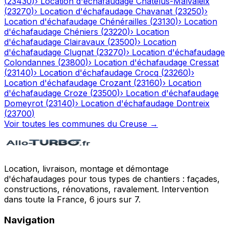
(
23430
)
›
Location d'échafaudage
Châtelus-Malvaleix
(
23270
)
›
Location d'échafaudage
Chavanat
(
23250
)
›
Location d'échafaudage
Chénérailles
(
23130
)
›
Location
d'échafaudage
Chéniers
(
23220
)
›
Location
d'échafaudage
Clairavaux
(
23500
)
›
Location
d'échafaudage
Clugnat
(
23270
)
›
Location d'échafaudage
Colondannes
(
23800
)
›
Location d'échafaudage
Cressat
(
23140
)
›
Location d'échafaudage
Crocq
(
23260
)
›
Location d'échafaudage
Crozant
(
23160
)
›
Location
d'échafaudage
Croze
(
23500
)
›
Location d'échafaudage
Domeyrot
(
23140
)
›
Location d'échafaudage
Dontreix
(
23700
)
Voir toutes les communes du
Creuse
→
Location, livraison, montage et démontage
d'échafaudages pour tous types de chantiers : façades,
constructions, rénovations, ravalement. Intervention
dans toute la France, 6 jours sur 7.
Navigation