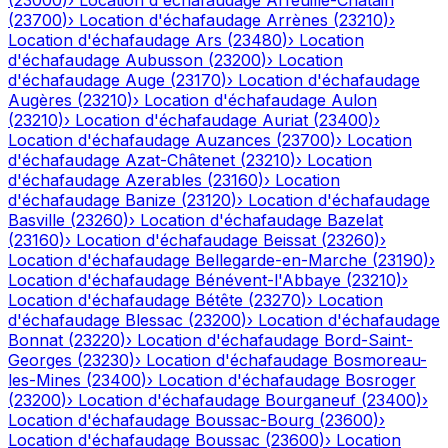
(
23000
)
›
Location d'échafaudage
Arfeuille-Châtain
(
23700
)
›
Location d'échafaudage
Arrènes
(
23210
)
›
Location d'échafaudage
Ars
(
23480
)
›
Location
d'échafaudage
Aubusson
(
23200
)
›
Location
d'échafaudage
Auge
(
23170
)
›
Location d'échafaudage
Augères
(
23210
)
›
Location d'échafaudage
Aulon
(
23210
)
›
Location d'échafaudage
Auriat
(
23400
)
›
Location d'échafaudage
Auzances
(
23700
)
›
Location
d'échafaudage
Azat-Châtenet
(
23210
)
›
Location
d'échafaudage
Azerables
(
23160
)
›
Location
d'échafaudage
Banize
(
23120
)
›
Location d'échafaudage
Basville
(
23260
)
›
Location d'échafaudage
Bazelat
(
23160
)
›
Location d'échafaudage
Beissat
(
23260
)
›
Location d'échafaudage
Bellegarde-en-Marche
(
23190
)
›
Location d'échafaudage
Bénévent-l'Abbaye
(
23210
)
›
Location d'échafaudage
Bétête
(
23270
)
›
Location
d'échafaudage
Blessac
(
23200
)
›
Location d'échafaudage
Bonnat
(
23220
)
›
Location d'échafaudage
Bord-Saint-
Georges
(
23230
)
›
Location d'échafaudage
Bosmoreau-
les-Mines
(
23400
)
›
Location d'échafaudage
Bosroger
(
23200
)
›
Location d'échafaudage
Bourganeuf
(
23400
)
›
Location d'échafaudage
Boussac-Bourg
(
23600
)
›
Location d'échafaudage
Boussac
(
23600
)
›
Location