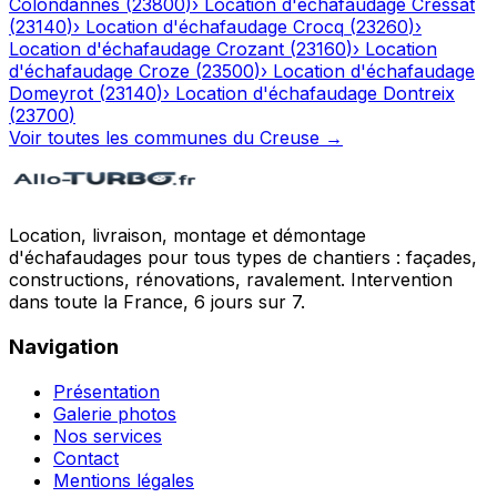
Colondannes
(
23800
)
›
Location d'échafaudage
Cressat
(
23140
)
›
Location d'échafaudage
Crocq
(
23260
)
›
Location d'échafaudage
Crozant
(
23160
)
›
Location
d'échafaudage
Croze
(
23500
)
›
Location d'échafaudage
Domeyrot
(
23140
)
›
Location d'échafaudage
Dontreix
(
23700
)
Voir toutes les communes du
Creuse
→
Location, livraison, montage et démontage
d'échafaudages pour tous types de chantiers : façades,
constructions, rénovations, ravalement. Intervention
dans toute la France, 6 jours sur 7.
Navigation
Présentation
Galerie photos
Nos services
Contact
Mentions légales