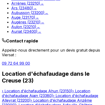
Arrènes
(
23210
)
→
Ars
(
23480
)
→
Aubusson
(
23200
)
→
Auge
(
23170
)
→
Augères
(
23210
)
→
Aulon
(
23210
)
→
Auriat
(
23400
)
→
Contact rapide
Appelez-nous directement pour un devis gratuit depuis
Viersat
:
09 72 64 99 00
Location d'échafaudage
dans le
Creuse
(
23
)
›
Location d'échafaudage
Ahun
(
23150
)
›
Location
d'échafaudage
Ajain
(
23380
)
›
Location d'échafaudage
Alleyrat
(
23200
)
›
Location d'échafaudage
Anzême