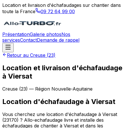
Location et livraison d'échafaudages sur chantier dans
toute la France
09 72 64 99 00
Présentation
Galerie photos
Nos
services
Contact
Demande de rappel
Retour au
Creuse
(
23
)
Location et livraison d'échafaudage
à Viersat
Creuse
(
23
) — Région
Nouvelle-Aquitaine
Location d'échafaudage
à
Viersat
Vous cherchez une location d'échafaudage à Viersat
(23170) ? Allo-echafaudage livre et installe des
échafaudages de chantier à Viersat et dans les