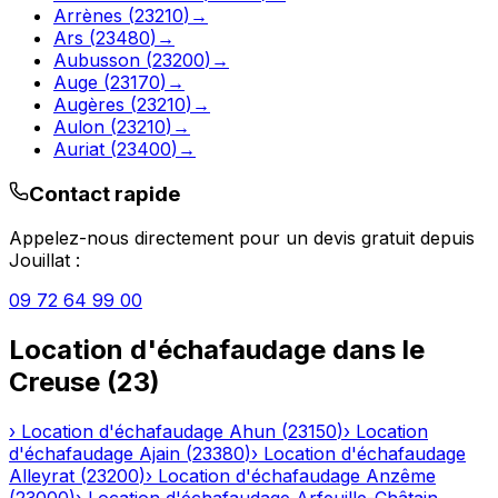
Arrènes
(
23210
)
→
Ars
(
23480
)
→
Aubusson
(
23200
)
→
Auge
(
23170
)
→
Augères
(
23210
)
→
Aulon
(
23210
)
→
Auriat
(
23400
)
→
Contact rapide
Appelez-nous directement pour un devis gratuit depuis
Jouillat
:
09 72 64 99 00
Location d'échafaudage
dans le
Creuse
(
23
)
›
Location d'échafaudage
Ahun
(
23150
)
›
Location
d'échafaudage
Ajain
(
23380
)
›
Location d'échafaudage
Alleyrat
(
23200
)
›
Location d'échafaudage
Anzême