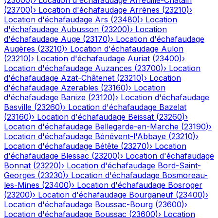
(
23000
)
›
Location d'échafaudage
Arfeuille-Châtain
(
23700
)
›
Location d'échafaudage
Arrènes
(
23210
)
›
Location d'échafaudage
Ars
(
23480
)
›
Location
d'échafaudage
Aubusson
(
23200
)
›
Location
d'échafaudage
Auge
(
23170
)
›
Location d'échafaudage
Augères
(
23210
)
›
Location d'échafaudage
Aulon
(
23210
)
›
Location d'échafaudage
Auriat
(
23400
)
›
Location d'échafaudage
Auzances
(
23700
)
›
Location
d'échafaudage
Azat-Châtenet
(
23210
)
›
Location
d'échafaudage
Azerables
(
23160
)
›
Location
d'échafaudage
Banize
(
23120
)
›
Location d'échafaudage
Basville
(
23260
)
›
Location d'échafaudage
Bazelat
(
23160
)
›
Location d'échafaudage
Beissat
(
23260
)
›
Location d'échafaudage
Bellegarde-en-Marche
(
23190
)
›
Location d'échafaudage
Bénévent-l'Abbaye
(
23210
)
›
Location d'échafaudage
Bétête
(
23270
)
›
Location
d'échafaudage
Blessac
(
23200
)
›
Location d'échafaudage
Bonnat
(
23220
)
›
Location d'échafaudage
Bord-Saint-
Georges
(
23230
)
›
Location d'échafaudage
Bosmoreau-
les-Mines
(
23400
)
›
Location d'échafaudage
Bosroger
(
23200
)
›
Location d'échafaudage
Bourganeuf
(
23400
)
›
Location d'échafaudage
Boussac-Bourg
(
23600
)
›
Location d'échafaudage
Boussac
(
23600
)
›
Location