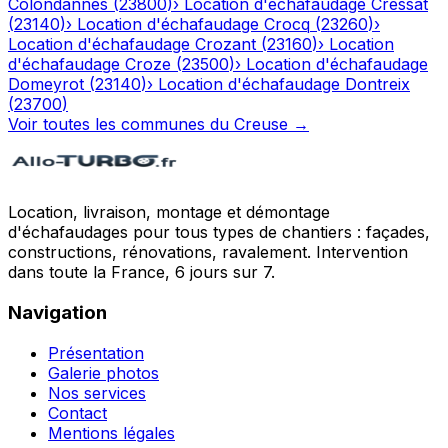
Colondannes
(
23800
)
›
Location d'échafaudage
Cressat
(
23140
)
›
Location d'échafaudage
Crocq
(
23260
)
›
Location d'échafaudage
Crozant
(
23160
)
›
Location
d'échafaudage
Croze
(
23500
)
›
Location d'échafaudage
Domeyrot
(
23140
)
›
Location d'échafaudage
Dontreix
(
23700
)
Voir toutes les communes du
Creuse
→
Location, livraison, montage et démontage
d'échafaudages pour tous types de chantiers : façades,
constructions, rénovations, ravalement. Intervention
dans toute la France, 6 jours sur 7.
Navigation
Présentation
Galerie photos
Nos services
Contact
Mentions légales