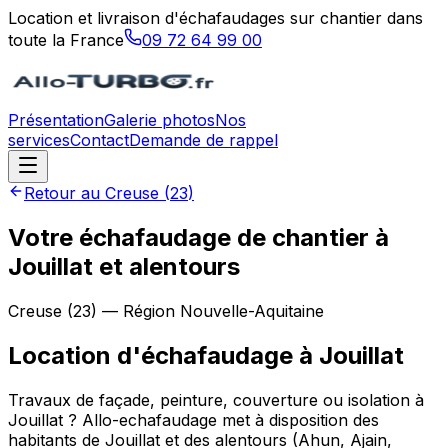
Location et livraison d'échafaudages sur chantier dans
toute la France
09 72 64 99 00
Présentation
Galerie photos
Nos
services
Contact
Demande de rappel
Retour au
Creuse
(
23
)
Votre échafaudage de chantier à
Jouillat et alentours
Creuse
(
23
) — Région
Nouvelle-Aquitaine
Location d'échafaudage
à
Jouillat
Travaux de façade, peinture, couverture ou isolation à
Jouillat ? Allo-echafaudage met à disposition des
habitants de Jouillat et des alentours (Ahun, Ajain,