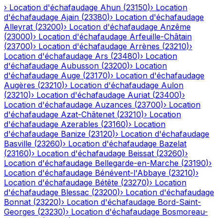
›
Location d'échafaudage
Ahun
(
23150
)
›
Location
d'échafaudage
Ajain
(
23380
)
›
Location d'échafaudage
Alleyrat
(
23200
)
›
Location d'échafaudage
Anzême
(
23000
)
›
Location d'échafaudage
Arfeuille-Châtain
(
23700
)
›
Location d'échafaudage
Arrènes
(
23210
)
›
Location d'échafaudage
Ars
(
23480
)
›
Location
d'échafaudage
Aubusson
(
23200
)
›
Location
d'échafaudage
Auge
(
23170
)
›
Location d'échafaudage
Augères
(
23210
)
›
Location d'échafaudage
Aulon
(
23210
)
›
Location d'échafaudage
Auriat
(
23400
)
›
Location d'échafaudage
Auzances
(
23700
)
›
Location
d'échafaudage
Azat-Châtenet
(
23210
)
›
Location
d'échafaudage
Azerables
(
23160
)
›
Location
d'échafaudage
Banize
(
23120
)
›
Location d'échafaudage
Basville
(
23260
)
›
Location d'échafaudage
Bazelat
(
23160
)
›
Location d'échafaudage
Beissat
(
23260
)
›
Location d'échafaudage
Bellegarde-en-Marche
(
23190
)
›
Location d'échafaudage
Bénévent-l'Abbaye
(
23210
)
›
Location d'échafaudage
Bétête
(
23270
)
›
Location
d'échafaudage
Blessac
(
23200
)
›
Location d'échafaudage
Bonnat
(
23220
)
›
Location d'échafaudage
Bord-Saint-
Georges
(
23230
)
›
Location d'échafaudage
Bosmoreau-