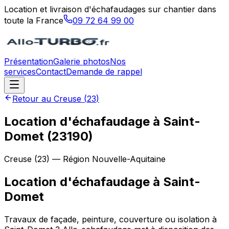
Location et livraison d'échafaudages sur chantier dans
toute la France
09 72 64 99 00
Présentation
Galerie photos
Nos
services
Contact
Demande de rappel
Retour au
Creuse
(
23
)
Location d'échafaudage à Saint-
Domet (23190)
Creuse
(
23
) — Région
Nouvelle-Aquitaine
Location d'échafaudage
à
Saint-
Domet
Travaux de façade, peinture, couverture ou isolation à