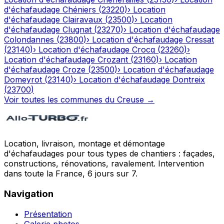
d'échafaudage
Chéniers
(
23220
)
›
Location
d'échafaudage
Clairavaux
(
23500
)
›
Location
d'échafaudage
Clugnat
(
23270
)
›
Location d'échafaudage
Colondannes
(
23800
)
›
Location d'échafaudage
Cressat
(
23140
)
›
Location d'échafaudage
Crocq
(
23260
)
›
Location d'échafaudage
Crozant
(
23160
)
›
Location
d'échafaudage
Croze
(
23500
)
›
Location d'échafaudage
Domeyrot
(
23140
)
›
Location d'échafaudage
Dontreix
(
23700
)
Voir toutes les communes du
Creuse
→
Location, livraison, montage et démontage
d'échafaudages pour tous types de chantiers : façades,
constructions, rénovations, ravalement. Intervention
dans toute la France, 6 jours sur 7.
Navigation
Présentation
Galerie photos