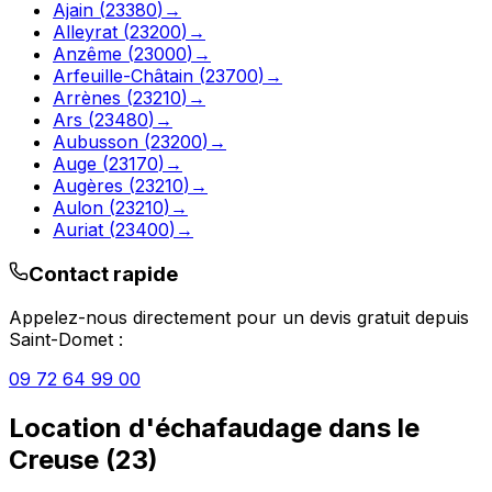
Ajain
(
23380
)
→
Alleyrat
(
23200
)
→
Anzême
(
23000
)
→
Arfeuille-Châtain
(
23700
)
→
Arrènes
(
23210
)
→
Ars
(
23480
)
→
Aubusson
(
23200
)
→
Auge
(
23170
)
→
Augères
(
23210
)
→
Aulon
(
23210
)
→
Auriat
(
23400
)
→
Contact rapide
Appelez-nous directement pour un devis gratuit depuis
Saint-Domet
:
09 72 64 99 00
Location d'échafaudage
dans le
Creuse
(
23
)