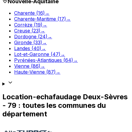
Nouvelle-Aquitaine
Charente
(
16
)
→
Charente-Maritime
(
17
)
→
Corrèze
(
19
)
→
Creuse
(
23
)
→
Dordogne
(
24
)
→
Gironde
(
33
)
→
Landes
(
40
)
→
Lot-et-Garonne
(
47
)
→
Pyrénées-Atlantiques
(
64
)
→
Vienne
(
86
)
→
Haute-Vienne
(
87
)
→
Location-echafaudage
Deux-Sèvres
-
79
: toutes les communes du
département