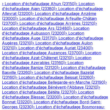
›
Location d'échafaudage
Ahun
(
23150
)
›
Location
d'échafaudage
Ajain
(
23380
)
›
Location d'échafaudage
Alleyrat
(
23200
)
›
Location d'échafaudage
Anzême
(
23000
)
›
Location d'échafaudage
Arfeuille-Châtain
(
23700
)
›
Location d'échafaudage
Arrènes
(
23210
)
›
Location d'échafaudage
Ars
(
23480
)
›
Location
d'échafaudage
Aubusson
(
23200
)
›
Location
d'échafaudage
Auge
(
23170
)
›
Location d'échafaudage
Augères
(
23210
)
›
Location d'échafaudage
Aulon
(
23210
)
›
Location d'échafaudage
Auriat
(
23400
)
›
Location d'échafaudage
Auzances
(
23700
)
›
Location
d'échafaudage
Azat-Châtenet
(
23210
)
›
Location
d'échafaudage
Azerables
(
23160
)
›
Location
d'échafaudage
Banize
(
23120
)
›
Location d'échafaudage
Basville
(
23260
)
›
Location d'échafaudage
Bazelat
(
23160
)
›
Location d'échafaudage
Beissat
(
23260
)
›
Location d'échafaudage
Bellegarde-en-Marche
(
23190
)
›
Location d'échafaudage
Bénévent-l'Abbaye
(
23210
)
›
Location d'échafaudage
Bétête
(
23270
)
›
Location
d'échafaudage
Blessac
(
23200
)
›
Location d'échafaudage
Bonnat
(
23220
)
›
Location d'échafaudage
Bord-Saint-
Georges
(
23230
)
›
Location d'échafaudage
Bosmoreau-