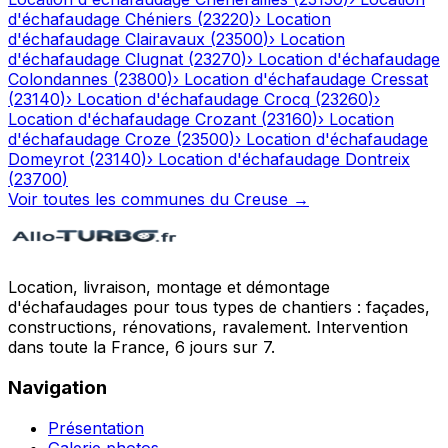
d'échafaudage
Chéniers
(
23220
)
›
Location
d'échafaudage
Clairavaux
(
23500
)
›
Location
d'échafaudage
Clugnat
(
23270
)
›
Location d'échafaudage
Colondannes
(
23800
)
›
Location d'échafaudage
Cressat
(
23140
)
›
Location d'échafaudage
Crocq
(
23260
)
›
Location d'échafaudage
Crozant
(
23160
)
›
Location
d'échafaudage
Croze
(
23500
)
›
Location d'échafaudage
Domeyrot
(
23140
)
›
Location d'échafaudage
Dontreix
(
23700
)
Voir toutes les communes du
Creuse
→
Location, livraison, montage et démontage
d'échafaudages pour tous types de chantiers : façades,
constructions, rénovations, ravalement. Intervention
dans toute la France, 6 jours sur 7.
Navigation
Présentation
Galerie photos