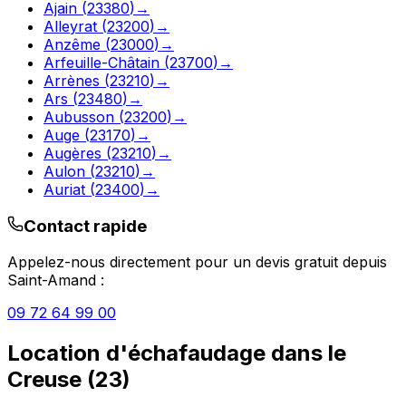
Ajain
(
23380
)
→
Alleyrat
(
23200
)
→
Anzême
(
23000
)
→
Arfeuille-Châtain
(
23700
)
→
Arrènes
(
23210
)
→
Ars
(
23480
)
→
Aubusson
(
23200
)
→
Auge
(
23170
)
→
Augères
(
23210
)
→
Aulon
(
23210
)
→
Auriat
(
23400
)
→
Contact rapide
Appelez-nous directement pour un devis gratuit depuis
Saint-Amand
:
09 72 64 99 00
Location d'échafaudage
dans le
Creuse
(
23
)