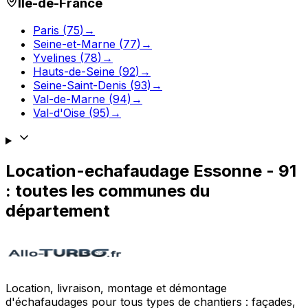
Île-de-France
Paris
(
75
)
→
Seine-et-Marne
(
77
)
→
Yvelines
(
78
)
→
Hauts-de-Seine
(
92
)
→
Seine-Saint-Denis
(
93
)
→
Val-de-Marne
(
94
)
→
Val-d'Oise
(
95
)
→
Location-echafaudage
Essonne
-
91
: toutes les communes du
département
Location, livraison, montage et démontage
d'échafaudages pour tous types de chantiers : façades,