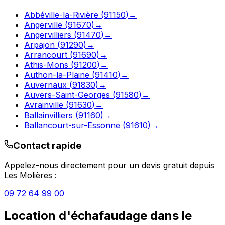
Abbéville-la-Rivière
(
91150
)
→
Angerville
(
91670
)
→
Angervilliers
(
91470
)
→
Arpajon
(
91290
)
→
Arrancourt
(
91690
)
→
Athis-Mons
(
91200
)
→
Authon-la-Plaine
(
91410
)
→
Auvernaux
(
91830
)
→
Auvers-Saint-Georges
(
91580
)
→
Avrainville
(
91630
)
→
Ballainvilliers
(
91160
)
→
Ballancourt-sur-Essonne
(
91610
)
→
Contact rapide
Appelez-nous directement pour un devis gratuit depuis
Les Molières
:
09 72 64 99 00
Location d'échafaudage
dans le