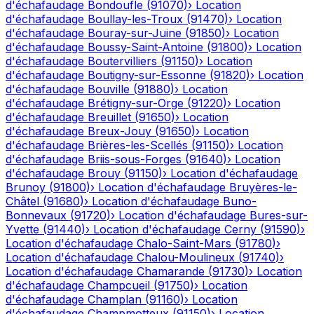
d'échafaudage
Bondoufle
(
91070
)
›
Location
d'échafaudage
Boullay-les-Troux
(
91470
)
›
Location
d'échafaudage
Bouray-sur-Juine
(
91850
)
›
Location
d'échafaudage
Boussy-Saint-Antoine
(
91800
)
›
Location
d'échafaudage
Boutervilliers
(
91150
)
›
Location
d'échafaudage
Boutigny-sur-Essonne
(
91820
)
›
Location
d'échafaudage
Bouville
(
91880
)
›
Location
d'échafaudage
Brétigny-sur-Orge
(
91220
)
›
Location
d'échafaudage
Breuillet
(
91650
)
›
Location
d'échafaudage
Breux-Jouy
(
91650
)
›
Location
d'échafaudage
Brières-les-Scellés
(
91150
)
›
Location
d'échafaudage
Briis-sous-Forges
(
91640
)
›
Location
d'échafaudage
Brouy
(
91150
)
›
Location d'échafaudage
Brunoy
(
91800
)
›
Location d'échafaudage
Bruyères-le-
Châtel
(
91680
)
›
Location d'échafaudage
Buno-
Bonnevaux
(
91720
)
›
Location d'échafaudage
Bures-sur-
Yvette
(
91440
)
›
Location d'échafaudage
Cerny
(
91590
)
›
Location d'échafaudage
Chalo-Saint-Mars
(
91780
)
›
Location d'échafaudage
Chalou-Moulineux
(
91740
)
›
Location d'échafaudage
Chamarande
(
91730
)
›
Location
d'échafaudage
Champcueil
(
91750
)
›
Location
d'échafaudage
Champlan
(
91160
)
›
Location
d'échafaudage
Champmotteux
(
91150
)
›
Location