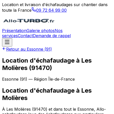
Location et livraison d'échafaudages sur chantier dans
toute la France
09 72 64 99 00
Présentation
Galerie photos
Nos
services
Contact
Demande de rappel
Retour au
Essonne
(
91
)
Location d'échafaudage à Les
Molières (91470)
Essonne
(
91
) — Région
Île-de-France
Location d'échafaudage
à
Les
Molières
À Les Molières (91470) et dans tout le Essonne, Allo-