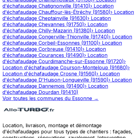
d'échafaudage
Chatignonville
(
91410
)
›
Location
d'échafaudage
Chauffour-lès-Étréchy
(
91580
)
›
Location
d'échafaudage
Cheptainville
(
91630
)
›
Location
d'échafaudage
Chevannes
(
91750
)
›
Location
d'échafaudage
Chilly-Mazarin
(
91380
)
›
Location
d'échafaudage
Congerville-Thionville
(
91740
)
›
Location
d'échafaudage
Corbeil-Essonnes
(
91100
)
›
Location
d'échafaudage
Corbreuse
(
91410
)
›
Location
d'échafaudage
Courances
(
91490
)
›
Location
d'échafaudage
Courdimanche-sur-Essonne
(
91720
)
›
Location d'échafaudage
Courson-Monteloup
(
91680
)
›
Location d'échafaudage
Crosne
(
91560
)
›
Location
d'échafaudage
D'Huison-Longueville
(
91590
)
›
Location
d'échafaudage
Dannemois
(
91490
)
›
Location
d'échafaudage
Dourdan
(
91410
)
Voir toutes les communes du
Essonne
→
Location, livraison, montage et démontage
d'échafaudages pour tous types de chantiers : façades,
constructions, rénovations, ravalement. Intervention