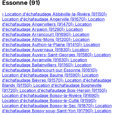
Essonne
(
91
)
›
Location d'échafaudage
Abbéville-la-Rivière
(
91150
)
›
Location d'échafaudage
Angerville
(
91670
)
›
Location
d'échafaudage
Angervilliers
(
91470
)
›
Location
d'échafaudage
Arpajon
(
91290
)
›
Location
d'échafaudage
Arrancourt
(
91690
)
›
Location
d'échafaudage
Athis-Mons
(
91200
)
›
Location
d'échafaudage
Authon-la-Plaine
(
91410
)
›
Location
d'échafaudage
Auvernaux
(
91830
)
›
Location
d'échafaudage
Auvers-Saint-Georges
(
91580
)
›
Location
d'échafaudage
Avrainville
(
91630
)
›
Location
d'échafaudage
Ballainvilliers
(
91160
)
›
Location
d'échafaudage
Ballancourt-sur-Essonne
(
91610
)
›
Location d'échafaudage
Baulne
(
91590
)
›
Location
d'échafaudage
Bièvres
(
91570
)
›
Location d'échafaudage
Blandy
(
91150
)
›
Location d'échafaudage
Boigneville
(
91720
)
›
Location d'échafaudage
Bois-Herpin
(
91150
)
›
Location d'échafaudage
Boissy-la-Rivière
(
91690
)
›
Location d'échafaudage
Boissy-le-Cutté
(
91590
)
›
Location d'échafaudage
Boissy-le-Sec
(
91870
)
›
Location
d'échafaudage
Boissy-sous-Saint-Yon
(
91790
)
›
Location