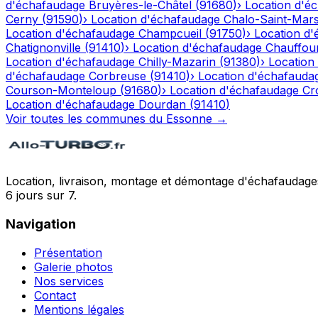
d'échafaudage
Bruyères-le-Châtel
(
91680
)
›
Location d'é
Cerny
(
91590
)
›
Location d'échafaudage
Chalo-Saint-Mar
Location d'échafaudage
Champcueil
(
91750
)
›
Location d
Chatignonville
(
91410
)
›
Location d'échafaudage
Chauffour
Location d'échafaudage
Chilly-Mazarin
(
91380
)
›
Location
d'échafaudage
Corbreuse
(
91410
)
›
Location d'échafauda
Courson-Monteloup
(
91680
)
›
Location d'échafaudage
Cr
Location d'échafaudage
Dourdan
(
91410
)
Voir toutes les communes du
Essonne
→
Location, livraison, montage et démontage d'échafaudages
6 jours sur 7.
Navigation
Présentation
Galerie photos
Nos services
Contact
Mentions légales