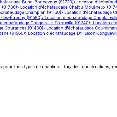
chafaudage
Buno-Bonnevaux
(
91720
)
›
Location d'échafau
s
(
91780
)
›
Location d'échafaudage
Chalou-Moulineux
(
917
'échafaudage
Champlan
(
91160
)
›
Location d'échafaudage
C
-lès-Étréchy
(
91580
)
›
Location d'échafaudage
Cheptainvill
 d'échafaudage
Congerville-Thionville
(
91740
)
›
Location d'
ge
Courances
(
91490
)
›
Location d'échafaudage
Courdiman
osne
(
91560
)
›
Location d'échafaudage
D'Huison-Longuevil
 pour tous types de chantiers : façades, constructions, ré