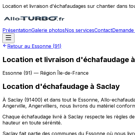
Location et livraison d'échafaudages sur chantier dans to
Présentation
Galerie photos
Nos services
Contact
Demande 
Retour au
Essonne
(
91
)
Location et livraison d'échafaudage 
Essonne
(
91
) — Région
Île-de-France
Location d'échafaudage
à
Saclay
À Saclay (91400) et dans tout le Essonne, Allo-echafaudag
Angerville, Angervilliers, nous livrons du matériel confo
Chaque échafaudage livré à Saclay respecte les règles de s
hauteur en toute sérénité.
Saclay fait partie des communes du Essonne où nous livro