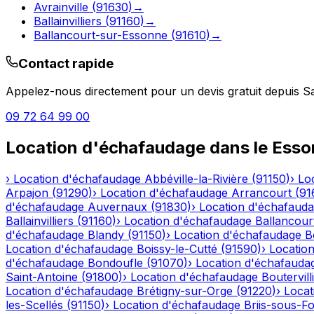
Avrainville
(
91630
)
→
Ballainvilliers
(
91160
)
→
Ballancourt-sur-Essonne
(
91610
)
→
Contact rapide
Appelez-nous directement pour un devis gratuit depuis
S
09 72 64 99 00
Location d'échafaudage
dans le
Esso
›
Location d'échafaudage
Abbéville-la-Rivière
(
91150
)
›
Lo
Arpajon
(
91290
)
›
Location d'échafaudage
Arrancourt
(
91
d'échafaudage
Auvernaux
(
91830
)
›
Location d'échafaud
Ballainvilliers
(
91160
)
›
Location d'échafaudage
Ballancour
d'échafaudage
Blandy
(
91150
)
›
Location d'échafaudage
B
Location d'échafaudage
Boissy-le-Cutté
(
91590
)
›
Locatio
d'échafaudage
Bondoufle
(
91070
)
›
Location d'échafauda
Saint-Antoine
(
91800
)
›
Location d'échafaudage
Boutervill
Location d'échafaudage
Brétigny-sur-Orge
(
91220
)
›
Locat
les-Scellés
(
91150
)
›
Location d'échafaudage
Briis-sous-F