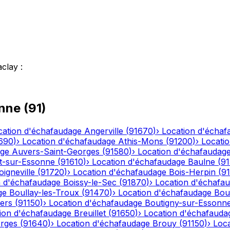
aclay
:
nne
(
91
)
cation d'échafaudage
Angerville
(
91670
)
›
Location d'échaf
690
)
›
Location d'échafaudage
Athis-Mons
(
91200
)
›
Locati
age
Auvers-Saint-Georges
(
91580
)
›
Location d'échafaudag
t-sur-Essonne
(
91610
)
›
Location d'échafaudage
Baulne
(
9
oigneville
(
91720
)
›
Location d'échafaudage
Bois-Herpin
(
9
n d'échafaudage
Boissy-le-Sec
(
91870
)
›
Location d'échafa
ge
Boullay-les-Troux
(
91470
)
›
Location d'échafaudage
Bou
iers
(
91150
)
›
Location d'échafaudage
Boutigny-sur-Essonn
ion d'échafaudage
Breuillet
(
91650
)
›
Location d'échafauda
orges
(
91640
)
›
Location d'échafaudage
Brouy
(
91150
)
›
Loc