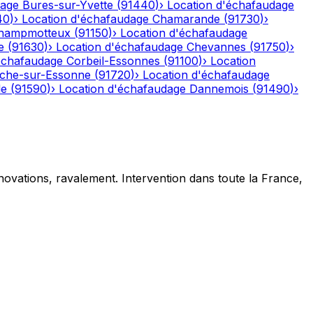
dage
Bures-sur-Yvette
(
91440
)
›
Location d'échafaudage
40
)
›
Location d'échafaudage
Chamarande
(
91730
)
›
hampmotteux
(
91150
)
›
Location d'échafaudage
e
(
91630
)
›
Location d'échafaudage
Chevannes
(
91750
)
›
échafaudage
Corbeil-Essonnes
(
91100
)
›
Location
che-sur-Essonne
(
91720
)
›
Location d'échafaudage
le
(
91590
)
›
Location d'échafaudage
Dannemois
(
91490
)
›
novations, ravalement. Intervention dans toute la France,