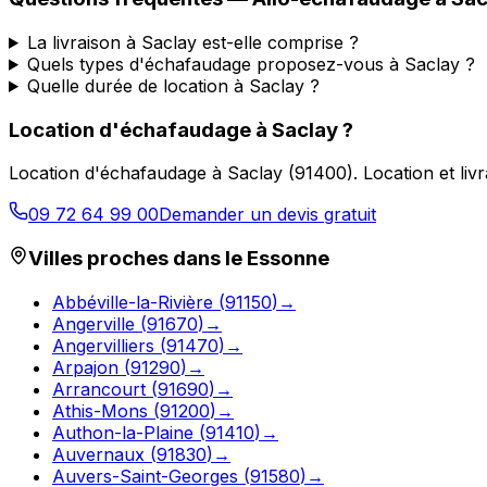
La livraison à Saclay est-elle comprise ?
Quels types d'échafaudage proposez-vous à Saclay ?
Quelle durée de location à Saclay ?
Location d'échafaudage
à
Saclay
?
Location d'échafaudage
à
Saclay
(
91400
).
Location et li
09 72 64 99 00
Demander un devis gratuit
Villes proches dans le
Essonne
Abbéville-la-Rivière
(
91150
)
→
Angerville
(
91670
)
→
Angervilliers
(
91470
)
→
Arpajon
(
91290
)
→
Arrancourt
(
91690
)
→
Athis-Mons
(
91200
)
→
Authon-la-Plaine
(
91410
)
→
Auvernaux
(
91830
)
→
Auvers-Saint-Georges
(
91580
)
→