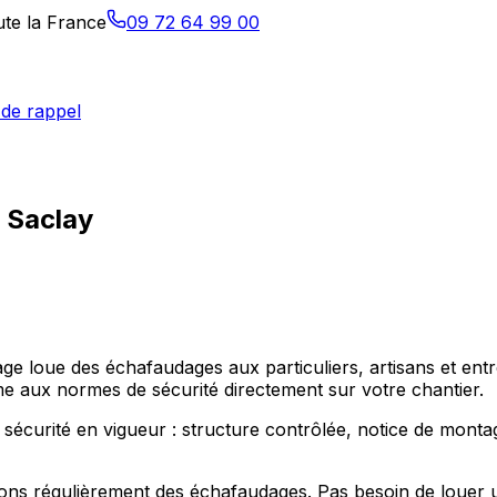
ute la France
09 72 64 99 00
de rappel
à Saclay
e loue des échafaudages aux particuliers, artisans et entre
rme aux normes de sécurité directement sur votre chantier.
écurité en vigueur : structure contrôlée, notice de montage 
ns régulièrement des échafaudages. Pas besoin de louer un 