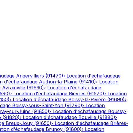
audage
Angervilliers
(
91470
)
›
Location d'échafaudage
on d'échafaudage
Authon-la-Plaine
(
91410
)
›
Location
e
Avrainville
(
91630
)
›
Location d'échafaudage
1590
)
›
Location d'échafaudage
Bièvres
(
91570
)
›
Location
1150
)
›
Location d'échafaudage
Boissy-la-Rivière
(
91690
)
›
udage
Boissy-sous-Saint-Yon
(
91790
)
›
Location
ray-sur-Juine
(
91850
)
›
Location d'échafaudage
Boussy-
e
(
91820
)
›
Location d'échafaudage
Bouville
(
91880
)
›
ge
Breux-Jouy
(
91650
)
›
Location d'échafaudage
Brières-
ation d'échafaudage
Brunoy
(
91800
)
›
Location