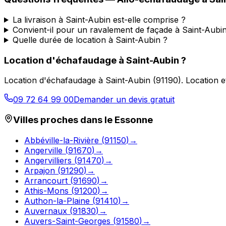
La livraison à Saint-Aubin est-elle comprise ?
Convient-il pour un ravalement de façade à Saint-Aubi
Quelle durée de location à Saint-Aubin ?
Location d'échafaudage
à
Saint-Aubin
?
Location d'échafaudage
à
Saint-Aubin
(
91190
).
Location e
09 72 64 99 00
Demander un devis gratuit
Villes proches dans le
Essonne
Abbéville-la-Rivière
(
91150
)
→
Angerville
(
91670
)
→
Angervilliers
(
91470
)
→
Arpajon
(
91290
)
→
Arrancourt
(
91690
)
→
Athis-Mons
(
91200
)
→
Authon-la-Plaine
(
91410
)
→
Auvernaux
(
91830
)
→
Auvers-Saint-Georges
(
91580
)
→