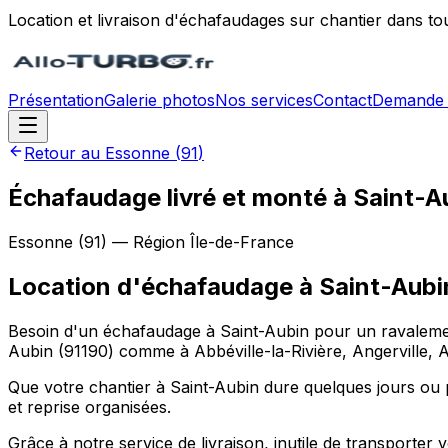
Location et livraison d'échafaudages sur chantier dans to
Présentation
Galerie photos
Nos services
Contact
Demande 
Retour au
Essonne
(
91
)
Échafaudage livré et monté à Saint-A
Essonne
(
91
) — Région
Île-de-France
Location d'échafaudage
à
Saint-Aubi
Besoin d'un échafaudage à Saint-Aubin pour un ravalement
Aubin (91190) comme à Abbéville-la-Rivière, Angerville, A
Que votre chantier à Saint-Aubin dure quelques jours ou p
et reprise organisées.
Grâce à notre service de livraison, inutile de transporte