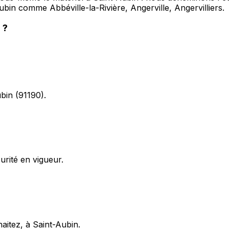
in comme Abbéville-la-Rivière, Angerville, Angervilliers.
n
?
ubin (91190).
rité en vigueur.
haitez, à Saint-Aubin.