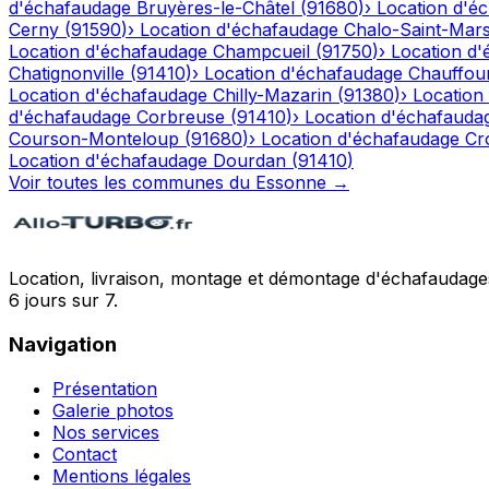
d'échafaudage
Bruyères-le-Châtel
(
91680
)
›
Location d'é
Cerny
(
91590
)
›
Location d'échafaudage
Chalo-Saint-Mar
Location d'échafaudage
Champcueil
(
91750
)
›
Location d
Chatignonville
(
91410
)
›
Location d'échafaudage
Chauffour
Location d'échafaudage
Chilly-Mazarin
(
91380
)
›
Location
d'échafaudage
Corbreuse
(
91410
)
›
Location d'échafauda
Courson-Monteloup
(
91680
)
›
Location d'échafaudage
Cr
Location d'échafaudage
Dourdan
(
91410
)
Voir toutes les communes du
Essonne
→
Location, livraison, montage et démontage d'échafaudages
6 jours sur 7.
Navigation
Présentation
Galerie photos
Nos services
Contact
Mentions légales