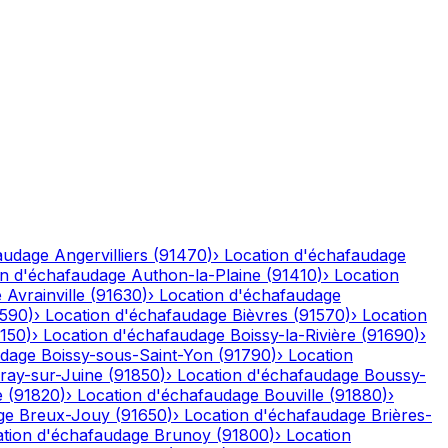
audage
Angervilliers
(
91470
)
›
Location d'échafaudage
on d'échafaudage
Authon-la-Plaine
(
91410
)
›
Location
e
Avrainville
(
91630
)
›
Location d'échafaudage
1590
)
›
Location d'échafaudage
Bièvres
(
91570
)
›
Location
1150
)
›
Location d'échafaudage
Boissy-la-Rivière
(
91690
)
›
udage
Boissy-sous-Saint-Yon
(
91790
)
›
Location
ray-sur-Juine
(
91850
)
›
Location d'échafaudage
Boussy-
e
(
91820
)
›
Location d'échafaudage
Bouville
(
91880
)
›
ge
Breux-Jouy
(
91650
)
›
Location d'échafaudage
Brières-
ation d'échafaudage
Brunoy
(
91800
)
›
Location