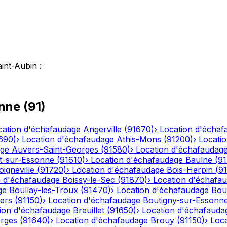
aint-Aubin
:
nne
(
91
)
cation d'échafaudage
Angerville
(
91670
)
›
Location d'échaf
690
)
›
Location d'échafaudage
Athis-Mons
(
91200
)
›
Locati
age
Auvers-Saint-Georges
(
91580
)
›
Location d'échafaudag
t-sur-Essonne
(
91610
)
›
Location d'échafaudage
Baulne
(
9
oigneville
(
91720
)
›
Location d'échafaudage
Bois-Herpin
(
9
n d'échafaudage
Boissy-le-Sec
(
91870
)
›
Location d'échafa
ge
Boullay-les-Troux
(
91470
)
›
Location d'échafaudage
Bou
iers
(
91150
)
›
Location d'échafaudage
Boutigny-sur-Essonn
ion d'échafaudage
Breuillet
(
91650
)
›
Location d'échafauda
orges
(
91640
)
›
Location d'échafaudage
Brouy
(
91150
)
›
Loc