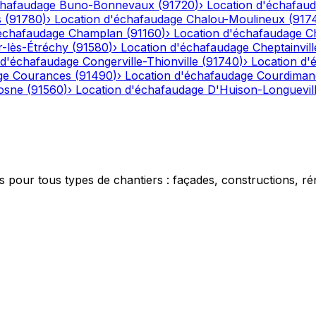
chafaudage
Buno-Bonnevaux
(
91720
)
›
Location d'échafau
s
(
91780
)
›
Location d'échafaudage
Chalou-Moulineux
(
917
'échafaudage
Champlan
(
91160
)
›
Location d'échafaudage
C
-lès-Étréchy
(
91580
)
›
Location d'échafaudage
Cheptainvill
 d'échafaudage
Congerville-Thionville
(
91740
)
›
Location d'
ge
Courances
(
91490
)
›
Location d'échafaudage
Courdiman
osne
(
91560
)
›
Location d'échafaudage
D'Huison-Longuevil
 pour tous types de chantiers : façades, constructions, ré