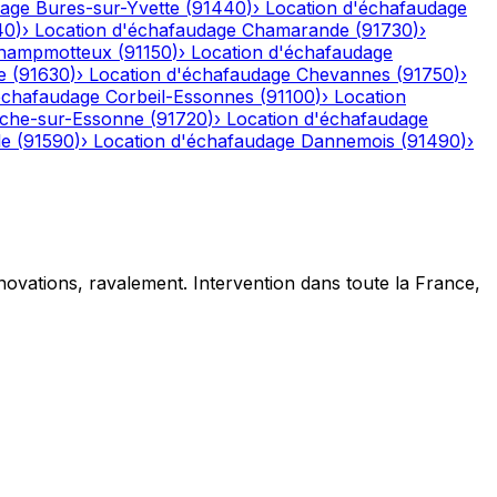
dage
Bures-sur-Yvette
(
91440
)
›
Location d'échafaudage
40
)
›
Location d'échafaudage
Chamarande
(
91730
)
›
hampmotteux
(
91150
)
›
Location d'échafaudage
e
(
91630
)
›
Location d'échafaudage
Chevannes
(
91750
)
›
échafaudage
Corbeil-Essonnes
(
91100
)
›
Location
che-sur-Essonne
(
91720
)
›
Location d'échafaudage
le
(
91590
)
›
Location d'échafaudage
Dannemois
(
91490
)
›
novations, ravalement. Intervention dans toute la France,