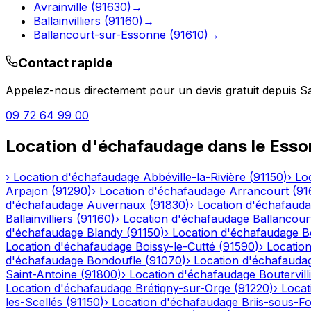
Avrainville
(
91630
)
→
Ballainvilliers
(
91160
)
→
Ballancourt-sur-Essonne
(
91610
)
→
Contact rapide
Appelez-nous directement pour un devis gratuit depuis
S
09 72 64 99 00
Location d'échafaudage
dans le
Esso
›
Location d'échafaudage
Abbéville-la-Rivière
(
91150
)
›
Lo
Arpajon
(
91290
)
›
Location d'échafaudage
Arrancourt
(
91
d'échafaudage
Auvernaux
(
91830
)
›
Location d'échafaud
Ballainvilliers
(
91160
)
›
Location d'échafaudage
Ballancour
d'échafaudage
Blandy
(
91150
)
›
Location d'échafaudage
B
Location d'échafaudage
Boissy-le-Cutté
(
91590
)
›
Locatio
d'échafaudage
Bondoufle
(
91070
)
›
Location d'échafauda
Saint-Antoine
(
91800
)
›
Location d'échafaudage
Boutervill
Location d'échafaudage
Brétigny-sur-Orge
(
91220
)
›
Locat
les-Scellés
(
91150
)
›
Location d'échafaudage
Briis-sous-F