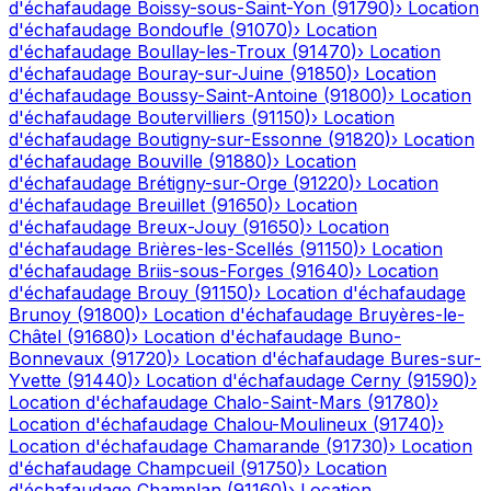
d'échafaudage
Boissy-sous-Saint-Yon
(
91790
)
›
Location
d'échafaudage
Bondoufle
(
91070
)
›
Location
d'échafaudage
Boullay-les-Troux
(
91470
)
›
Location
d'échafaudage
Bouray-sur-Juine
(
91850
)
›
Location
d'échafaudage
Boussy-Saint-Antoine
(
91800
)
›
Location
d'échafaudage
Boutervilliers
(
91150
)
›
Location
d'échafaudage
Boutigny-sur-Essonne
(
91820
)
›
Location
d'échafaudage
Bouville
(
91880
)
›
Location
d'échafaudage
Brétigny-sur-Orge
(
91220
)
›
Location
d'échafaudage
Breuillet
(
91650
)
›
Location
d'échafaudage
Breux-Jouy
(
91650
)
›
Location
d'échafaudage
Brières-les-Scellés
(
91150
)
›
Location
d'échafaudage
Briis-sous-Forges
(
91640
)
›
Location
d'échafaudage
Brouy
(
91150
)
›
Location d'échafaudage
Brunoy
(
91800
)
›
Location d'échafaudage
Bruyères-le-
Châtel
(
91680
)
›
Location d'échafaudage
Buno-
Bonnevaux
(
91720
)
›
Location d'échafaudage
Bures-sur-
Yvette
(
91440
)
›
Location d'échafaudage
Cerny
(
91590
)
›
Location d'échafaudage
Chalo-Saint-Mars
(
91780
)
›
Location d'échafaudage
Chalou-Moulineux
(
91740
)
›
Location d'échafaudage
Chamarande
(
91730
)
›
Location
d'échafaudage
Champcueil
(
91750
)
›
Location
d'échafaudage
Champlan
(
91160
)
›
Location