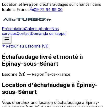
Location et livraison d'échafaudages sur chantier dans
toute la France
09 72 64 99 00
Présentation
Galerie photos
Nos
services
Contact
Demande de rappel
Retour au
Essonne
(
91
)
Échafaudage livré et monté à
Épinay-sous-Sénart
Essonne
(
91
) — Région
Île-de-France
Location d'échafaudage
à
Épinay-
sous-Sénart
Vous cherchez une location d'échafaudage à Épinay-