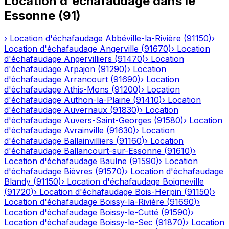
Location d'échafaudage
dans le
Essonne
(
91
)
›
Location d'échafaudage
Abbéville-la-Rivière
(
91150
)
›
Location d'échafaudage
Angerville
(
91670
)
›
Location
d'échafaudage
Angervilliers
(
91470
)
›
Location
d'échafaudage
Arpajon
(
91290
)
›
Location
d'échafaudage
Arrancourt
(
91690
)
›
Location
d'échafaudage
Athis-Mons
(
91200
)
›
Location
d'échafaudage
Authon-la-Plaine
(
91410
)
›
Location
d'échafaudage
Auvernaux
(
91830
)
›
Location
d'échafaudage
Auvers-Saint-Georges
(
91580
)
›
Location
d'échafaudage
Avrainville
(
91630
)
›
Location
d'échafaudage
Ballainvilliers
(
91160
)
›
Location
d'échafaudage
Ballancourt-sur-Essonne
(
91610
)
›
Location d'échafaudage
Baulne
(
91590
)
›
Location
d'échafaudage
Bièvres
(
91570
)
›
Location d'échafaudage
Blandy
(
91150
)
›
Location d'échafaudage
Boigneville
(
91720
)
›
Location d'échafaudage
Bois-Herpin
(
91150
)
›
Location d'échafaudage
Boissy-la-Rivière
(
91690
)
›
Location d'échafaudage
Boissy-le-Cutté
(
91590
)
›
Location d'échafaudage
Boissy-le-Sec
(
91870
)
›
Location