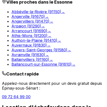
Villes proches dans le
Essonne
Abbéville-la-Rivière
(
91150
)
→
Angerville
(
91670
)
→
Angervilliers
(
91470
)
→
Arpajon
(
91290
)
→
Arrancourt
(
91690
)
→
Athis-Mons
(
91200
)
→
Authon-la-Plaine
(
91410
)
→
Auvernaux
(
91830
)
→
Auvers-Saint-Georges
(
91580
)
→
Avrainville
(
91630
)
→
Ballainvilliers
(
91160
)
→
Ballancourt-sur-Essonne
(
91610
)
→
Contact rapide
Appelez-nous directement pour un devis gratuit depuis
Épinay-sous-Sénart
:
09 72 64 99 00