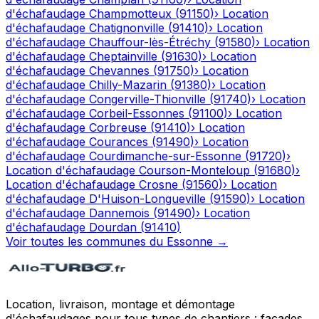
d'échafaudage
Champmotteux
(
91150
)
›
Location
d'échafaudage
Chatignonville
(
91410
)
›
Location
d'échafaudage
Chauffour-lès-Étréchy
(
91580
)
›
Location
d'échafaudage
Cheptainville
(
91630
)
›
Location
d'échafaudage
Chevannes
(
91750
)
›
Location
d'échafaudage
Chilly-Mazarin
(
91380
)
›
Location
d'échafaudage
Congerville-Thionville
(
91740
)
›
Location
d'échafaudage
Corbeil-Essonnes
(
91100
)
›
Location
d'échafaudage
Corbreuse
(
91410
)
›
Location
d'échafaudage
Courances
(
91490
)
›
Location
d'échafaudage
Courdimanche-sur-Essonne
(
91720
)
›
Location d'échafaudage
Courson-Monteloup
(
91680
)
›
Location d'échafaudage
Crosne
(
91560
)
›
Location
d'échafaudage
D'Huison-Longueville
(
91590
)
›
Location
d'échafaudage
Dannemois
(
91490
)
›
Location
d'échafaudage
Dourdan
(
91410
)
Voir toutes les communes du
Essonne
→
Location, livraison, montage et démontage
d'échafaudages pour tous types de chantiers : façades,