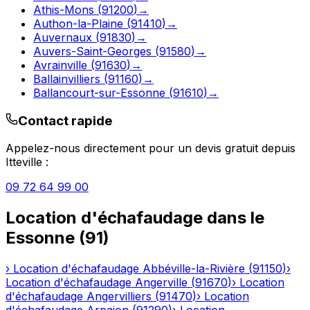
Athis-Mons
(
91200
)
→
Authon-la-Plaine
(
91410
)
→
Auvernaux
(
91830
)
→
Auvers-Saint-Georges
(
91580
)
→
Avrainville
(
91630
)
→
Ballainvilliers
(
91160
)
→
Ballancourt-sur-Essonne
(
91610
)
→
Contact rapide
Appelez-nous directement pour un devis gratuit depuis
Itteville
:
09 72 64 99 00
Location d'échafaudage
dans le
Essonne
(
91
)
›
Location d'échafaudage
Abbéville-la-Rivière
(
91150
)
›
Location d'échafaudage
Angerville
(
91670
)
›
Location
d'échafaudage
Angervilliers
(
91470
)
›
Location