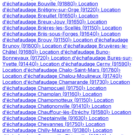
d'échafaudage
Bouville
(
91880
)
›
Location
d'échafaudage
Brétigny-sur-Orge
(
91220
)
›
Location
d'échafaudage
Breuillet
(
91650
)
›
Location
d'échafaudage
Breux-Jouy
(
91650
)
›
Location
d'échafaudage
Brières-les-Scellés
(
91150
)
›
Location
d'échafaudage
Briis-sous-Forges
(
91640
)
›
Location
d'échafaudage
Brouy
(
91150
)
›
Location d'échafaudage
Brunoy
(
91800
)
›
Location d'échafaudage
Bruyères-le-
Châtel
(
91680
)
›
Location d'échafaudage
Buno-
Bonnevaux
(
91720
)
›
Location d'échafaudage
Bures-sur-
Yvette
(
91440
)
›
Location d'échafaudage
Cerny
(
91590
)
›
Location d'échafaudage
Chalo-Saint-Mars
(
91780
)
›
Location d'échafaudage
Chalou-Moulineux
(
91740
)
›
Location d'échafaudage
Chamarande
(
91730
)
›
Location
d'échafaudage
Champcueil
(
91750
)
›
Location
d'échafaudage
Champlan
(
91160
)
›
Location
d'échafaudage
Champmotteux
(
91150
)
›
Location
d'échafaudage
Chatignonville
(
91410
)
›
Location
d'échafaudage
Chauffour-lès-Étréchy
(
91580
)
›
Location
d'échafaudage
Cheptainville
(
91630
)
›
Location
d'échafaudage
Chevannes
(
91750
)
›
Location
d'échafaudage
Chilly-Mazarin
(
91380
)
›
Location