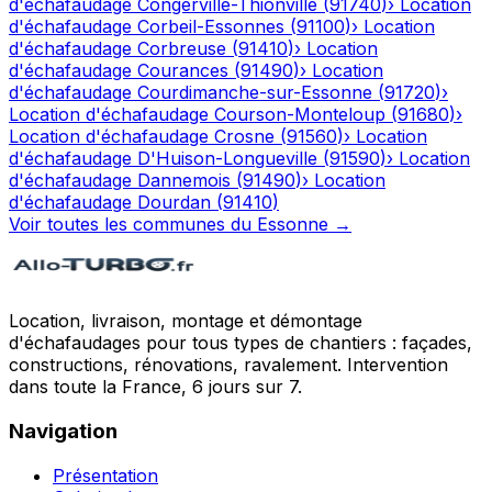
d'échafaudage
Congerville-Thionville
(
91740
)
›
Location
d'échafaudage
Corbeil-Essonnes
(
91100
)
›
Location
d'échafaudage
Corbreuse
(
91410
)
›
Location
d'échafaudage
Courances
(
91490
)
›
Location
d'échafaudage
Courdimanche-sur-Essonne
(
91720
)
›
Location d'échafaudage
Courson-Monteloup
(
91680
)
›
Location d'échafaudage
Crosne
(
91560
)
›
Location
d'échafaudage
D'Huison-Longueville
(
91590
)
›
Location
d'échafaudage
Dannemois
(
91490
)
›
Location
d'échafaudage
Dourdan
(
91410
)
Voir toutes les communes du
Essonne
→
Location, livraison, montage et démontage
d'échafaudages pour tous types de chantiers : façades,
constructions, rénovations, ravalement. Intervention
dans toute la France, 6 jours sur 7.
Navigation
Présentation