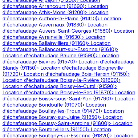
d'échafaudage
Arpajon
(
91290
)
›
Location
d'échafaudage
Arrancourt
(
91690
)
›
Location
d'échafaudage
Athis-Mons
(
91200
)
›
Location
d'échafaudage
Authon-la-Plaine
(
91410
)
›
Location
d'échafaudage
Auvernaux
(
91830
)
›
Location
d'échafaudage
Auvers-Saint-Georges
(
91580
)
›
Location
d'échafaudage
Avrainville
(
91630
)
›
Location
d'échafaudage
Ballainvilliers
(
91160
)
›
Location
d'échafaudage
Ballancourt-sur-Essonne
(
91610
)
›
Location d'échafaudage
Baulne
(
91590
)
›
Location
d'échafaudage
Bièvres
(
91570
)
›
Location d'échafaudage
Blandy
(
91150
)
›
Location d'échafaudage
Boigneville
(
91720
)
›
Location d'échafaudage
Bois-Herpin
(
91150
)
›
Location d'échafaudage
Boissy-la-Rivière
(
91690
)
›
Location d'échafaudage
Boissy-le-Cutté
(
91590
)
›
Location d'échafaudage
Boissy-le-Sec
(
91870
)
›
Location
d'échafaudage
Boissy-sous-Saint-Yon
(
91790
)
›
Location
d'échafaudage
Bondoufle
(
91070
)
›
Location
d'échafaudage
Boullay-les-Troux
(
91470
)
›
Location
d'échafaudage
Bouray-sur-Juine
(
91850
)
›
Location
d'échafaudage
Boussy-Saint-Antoine
(
91800
)
›
Location
d'échafaudage
Boutervilliers
(
91150
)
›
Location
d'échafaudage
Boutigny-sur-Essonne
(
91820
)
›
Location