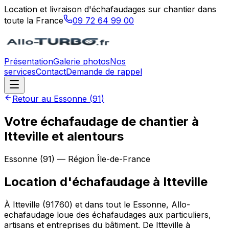
Location et livraison d'échafaudages sur chantier dans
toute la France
09 72 64 99 00
Présentation
Galerie photos
Nos
services
Contact
Demande de rappel
Retour au
Essonne
(
91
)
Votre échafaudage de chantier à
Itteville et alentours
Essonne
(
91
) — Région
Île-de-France
Location d'échafaudage
à
Itteville
À Itteville (91760) et dans tout le Essonne, Allo-
echafaudage loue des échafaudages aux particuliers,
artisans et entreprises du bâtiment. De Itteville à