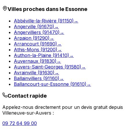
Villes proches dans le
Essonne
Abbéville-la-Rivière
(
91150
)
→
Angerville
(
91670
)
→
Angervilliers
(
91470
)
→
Arpajon
(
91290
)
→
Arrancourt
(
91690
)
→
Athis-Mons
(
91200
)
→
Authon-la-Plaine
(
91410
)
→
Auvernaux
(
91830
)
→
Auvers-Saint-Georges
(
91580
)
→
Avrainville
(
91630
)
→
Ballainvilliers
(
91160
)
→
Ballancourt-sur-Essonne
(
91610
)
→
Contact rapide
Appelez-nous directement pour un devis gratuit depuis
Villeneuve-sur-Auvers
:
09 72 64 99 00