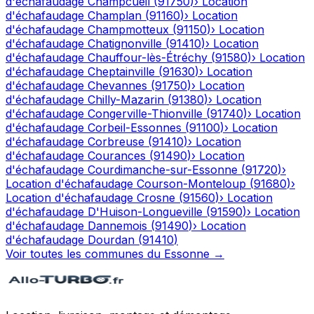
d'échafaudage
Champcueil
(
91750
)
›
Location
d'échafaudage
Champlan
(
91160
)
›
Location
d'échafaudage
Champmotteux
(
91150
)
›
Location
d'échafaudage
Chatignonville
(
91410
)
›
Location
d'échafaudage
Chauffour-lès-Étréchy
(
91580
)
›
Location
d'échafaudage
Cheptainville
(
91630
)
›
Location
d'échafaudage
Chevannes
(
91750
)
›
Location
d'échafaudage
Chilly-Mazarin
(
91380
)
›
Location
d'échafaudage
Congerville-Thionville
(
91740
)
›
Location
d'échafaudage
Corbeil-Essonnes
(
91100
)
›
Location
d'échafaudage
Corbreuse
(
91410
)
›
Location
d'échafaudage
Courances
(
91490
)
›
Location
d'échafaudage
Courdimanche-sur-Essonne
(
91720
)
›
Location d'échafaudage
Courson-Monteloup
(
91680
)
›
Location d'échafaudage
Crosne
(
91560
)
›
Location
d'échafaudage
D'Huison-Longueville
(
91590
)
›
Location
d'échafaudage
Dannemois
(
91490
)
›
Location
d'échafaudage
Dourdan
(
91410
)
Voir toutes les communes du
Essonne
→