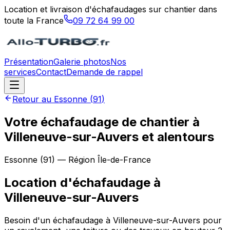
Location et livraison d'échafaudages sur chantier dans
toute la France
09 72 64 99 00
Présentation
Galerie photos
Nos
services
Contact
Demande de rappel
Retour au
Essonne
(
91
)
Votre échafaudage de chantier à
Villeneuve-sur-Auvers et alentours
Essonne
(
91
) — Région
Île-de-France
Location d'échafaudage
à
Villeneuve-sur-Auvers
Besoin d'un échafaudage à Villeneuve-sur-Auvers pour