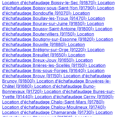
Location d'échafaudage
Boissy-le-Sec
(
91870
)
›
Location
d'échafaudage
Boissy-sous-Saint-Yon
(
91790
)
›
Location
d'échafaudage
Bondoufle
(
91070
)
›
Location
d'échafaudage
Boullay-les-Troux
(
91470
)
›
Location
d'échafaudage
Bouray-sur-Juine
(
91850
)
›
Location
d'échafaudage
Boussy-Saint-Antoine
(
91800
)
›
Location
d'échafaudage
Boutervilliers
(
91150
)
›
Location
d'échafaudage
Boutigny-sur-Essonne
(
91820
)
›
Location
d'échafaudage
Bouville
(
91880
)
›
Location
d'échafaudage
Brétigny-sur-Orge
(
91220
)
›
Location
d'échafaudage
Breuillet
(
91650
)
›
Location
d'échafaudage
Breux-Jouy
(
91650
)
›
Location
d'échafaudage
Brières-les-Scellés
(
91150
)
›
Location
d'échafaudage
Briis-sous-Forges
(
91640
)
›
Location
d'échafaudage
Brouy
(
91150
)
›
Location d'échafaudage
Brunoy
(
91800
)
›
Location d'échafaudage
Bruyères-le-
Châtel
(
91680
)
›
Location d'échafaudage
Buno-
Bonnevaux
(
91720
)
›
Location d'échafaudage
Bures-sur-
Yvette
(
91440
)
›
Location d'échafaudage
Cerny
(
91590
)
›
Location d'échafaudage
Chalo-Saint-Mars
(
91780
)
›
Location d'échafaudage
Chalou-Moulineux
(
91740
)
›
Location d'échafaudage
Chamarande
(
91730
)
›
Location