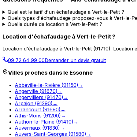
Quel est le tarif d'un échafaudage à Vert-le-Petit ?
Quels types d'échafaudage proposez-vous à Vert-le-Pet
Quelle durée de location à Vert-le-Petit ?
Location d'échafaudage
à
Vert-le-Petit
?
Location d'échafaudage
à
Vert-le-Petit
(
91710
).
Location e
09 72 64 99 00
Demander un devis gratuit
Villes proches dans le
Essonne
Abbéville-la-Rivière
(
91150
)
→
Angerville
(
91670
)
→
Angervilliers
(
91470
)
→
Arpajon
(
91290
)
→
Arrancourt
(
91690
)
→
Athis-Mons
(
91200
)
→
Authon-la-Plaine
(
91410
)
→
Auvernaux
(
91830
)
→
Auvers-Saint-Georges
(
91580
)
→