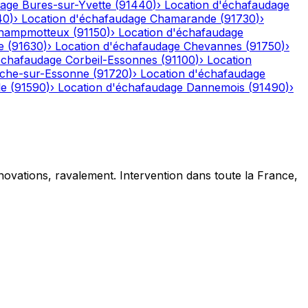
dage
Bures-sur-Yvette
(
91440
)
›
Location d'échafaudage
40
)
›
Location d'échafaudage
Chamarande
(
91730
)
›
hampmotteux
(
91150
)
›
Location d'échafaudage
e
(
91630
)
›
Location d'échafaudage
Chevannes
(
91750
)
›
échafaudage
Corbeil-Essonnes
(
91100
)
›
Location
che-sur-Essonne
(
91720
)
›
Location d'échafaudage
le
(
91590
)
›
Location d'échafaudage
Dannemois
(
91490
)
›
novations, ravalement. Intervention dans toute la France,