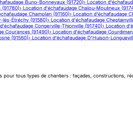
chafaudage
Buno-Bonnevaux
(
91720
)
›
Location d'échafau
s
(
91780
)
›
Location d'échafaudage
Chalou-Moulineux
(
917
'échafaudage
Champlan
(
91160
)
›
Location d'échafaudage
C
-lès-Étréchy
(
91580
)
›
Location d'échafaudage
Cheptainvill
 d'échafaudage
Congerville-Thionville
(
91740
)
›
Location d'
ge
Courances
(
91490
)
›
Location d'échafaudage
Courdiman
osne
(
91560
)
›
Location d'échafaudage
D'Huison-Longuevil
 pour tous types de chantiers : façades, constructions, ré