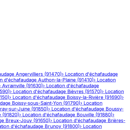
audage
Angervilliers
(
91470
)
›
Location d'échafaudage
on d'échafaudage
Authon-la-Plaine
(
91410
)
›
Location
e
Avrainville
(
91630
)
›
Location d'échafaudage
1590
)
›
Location d'échafaudage
Bièvres
(
91570
)
›
Location
1150
)
›
Location d'échafaudage
Boissy-la-Rivière
(
91690
)
›
udage
Boissy-sous-Saint-Yon
(
91790
)
›
Location
ray-sur-Juine
(
91850
)
›
Location d'échafaudage
Boussy-
e
(
91820
)
›
Location d'échafaudage
Bouville
(
91880
)
›
ge
Breux-Jouy
(
91650
)
›
Location d'échafaudage
Brières-
ation d'échafaudage
Brunoy
(
91800
)
›
Location