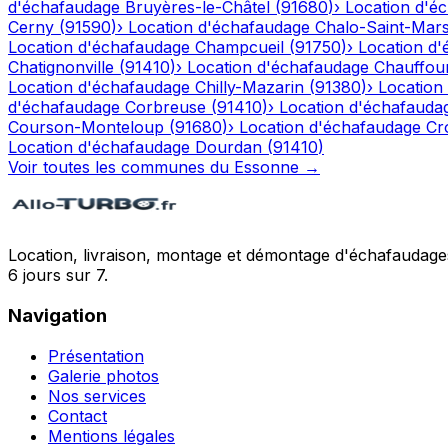
d'échafaudage
Bruyères-le-Châtel
(
91680
)
›
Location d'é
Cerny
(
91590
)
›
Location d'échafaudage
Chalo-Saint-Mar
Location d'échafaudage
Champcueil
(
91750
)
›
Location d
Chatignonville
(
91410
)
›
Location d'échafaudage
Chauffour
Location d'échafaudage
Chilly-Mazarin
(
91380
)
›
Location
d'échafaudage
Corbreuse
(
91410
)
›
Location d'échafauda
Courson-Monteloup
(
91680
)
›
Location d'échafaudage
Cr
Location d'échafaudage
Dourdan
(
91410
)
Voir toutes les communes du
Essonne
→
Location, livraison, montage et démontage d'échafaudages
6 jours sur 7.
Navigation
Présentation
Galerie photos
Nos services
Contact
Mentions légales