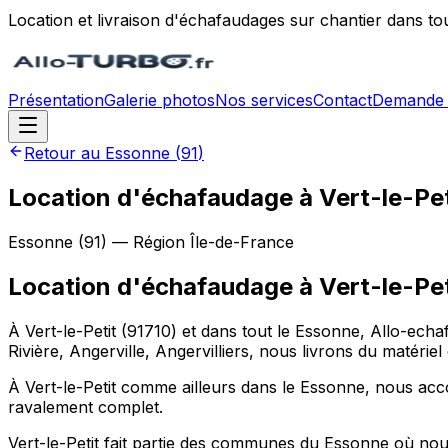
Location et livraison d'échafaudages sur chantier dans to
Présentation
Galerie photos
Nos services
Contact
Demande 
Retour au
Essonne
(
91
)
Location d'échafaudage à Vert-le-Pet
Essonne
(
91
) — Région
Île-de-France
Location d'échafaudage
à
Vert-le-Pet
À Vert-le-Petit (91710) et dans tout le Essonne, Allo-echa
Rivière, Angerville, Angervilliers, nous livrons du matéri
À Vert-le-Petit comme ailleurs dans le Essonne, nous acco
ravalement complet.
Vert-le-Petit fait partie des communes du Essonne où nou