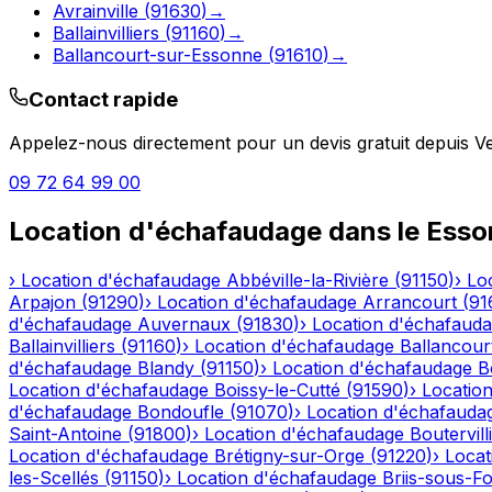
Avrainville
(
91630
)
→
Ballainvilliers
(
91160
)
→
Ballancourt-sur-Essonne
(
91610
)
→
Contact rapide
Appelez-nous directement pour un devis gratuit depuis
Ve
09 72 64 99 00
Location d'échafaudage
dans le
Esso
›
Location d'échafaudage
Abbéville-la-Rivière
(
91150
)
›
Lo
Arpajon
(
91290
)
›
Location d'échafaudage
Arrancourt
(
91
d'échafaudage
Auvernaux
(
91830
)
›
Location d'échafaud
Ballainvilliers
(
91160
)
›
Location d'échafaudage
Ballancour
d'échafaudage
Blandy
(
91150
)
›
Location d'échafaudage
B
Location d'échafaudage
Boissy-le-Cutté
(
91590
)
›
Locatio
d'échafaudage
Bondoufle
(
91070
)
›
Location d'échafauda
Saint-Antoine
(
91800
)
›
Location d'échafaudage
Boutervill
Location d'échafaudage
Brétigny-sur-Orge
(
91220
)
›
Locat
les-Scellés
(
91150
)
›
Location d'échafaudage
Briis-sous-F