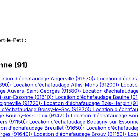
rt-le-Petit
:
nne
(
91
)
cation d'échafaudage
Angerville
(
91670
)
›
Location d'échaf
690
)
›
Location d'échafaudage
Athis-Mons
(
91200
)
›
Locati
age
Auvers-Saint-Georges
(
91580
)
›
Location d'échafaudag
t-sur-Essonne
(
91610
)
›
Location d'échafaudage
Baulne
(
9
oigneville
(
91720
)
›
Location d'échafaudage
Bois-Herpin
(
9
n d'échafaudage
Boissy-le-Sec
(
91870
)
›
Location d'échafa
ge
Boullay-les-Troux
(
91470
)
›
Location d'échafaudage
Bou
iers
(
91150
)
›
Location d'échafaudage
Boutigny-sur-Essonn
ion d'échafaudage
Breuillet
(
91650
)
›
Location d'échafauda
orges
(
91640
)
›
Location d'échafaudage
Brouy
(
91150
)
›
Loc