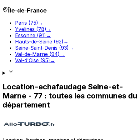
Île-de-France
Paris
(
75
)
→
Yvelines
(
78
)
→
Essonne
(
91
)
→
Hauts-de-Seine
(
92
)
→
Seine-Saint-Denis
(
93
)
→
Val-de-Marne
(
94
)
→
Val-d'Oise
(
95
)
→
Location-echafaudage
Seine-et-
Marne
-
77
: toutes les communes du
département