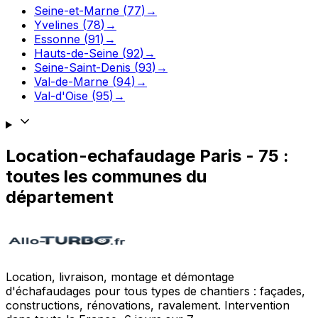
Seine-et-Marne
(
77
)
→
Yvelines
(
78
)
→
Essonne
(
91
)
→
Hauts-de-Seine
(
92
)
→
Seine-Saint-Denis
(
93
)
→
Val-de-Marne
(
94
)
→
Val-d'Oise
(
95
)
→
Location-echafaudage
Paris
-
75
:
toutes les communes du
département
Location, livraison, montage et démontage
d'échafaudages pour tous types de chantiers : façades,
constructions, rénovations, ravalement. Intervention