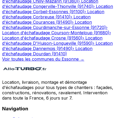
d'échafaudage
Chilly-Mazarin
(
91380
)
›
Location
d'échafaudage
Congerville-Thionville
(
91740
)
›
Location
d'échafaudage
Corbeil-Essonnes
(
91100
)
›
Location
d'échafaudage
Corbreuse
(
91410
)
›
Location
d'échafaudage
Courances
(
91490
)
›
Location
d'échafaudage
Courdimanche-sur-Essonne
(
91720
)
›
Location d'échafaudage
Courson-Monteloup
(
91680
)
›
Location d'échafaudage
Crosne
(
91560
)
›
Location
d'échafaudage
D'Huison-Longueville
(
91590
)
›
Location
d'échafaudage
Dannemois
(
91490
)
›
Location
d'échafaudage
Dourdan
(
91410
)
Voir toutes les communes du
Essonne
→
Location, livraison, montage et démontage
d'échafaudages pour tous types de chantiers : façades,
constructions, rénovations, ravalement. Intervention
dans toute la France, 6 jours sur 7.
Navigation