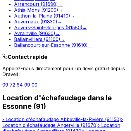
Arrancourt
(
91690
)
→
Athis-Mons
(
91200
)
→
Authon-la-Plaine
(
91410
)
→
Auvernaux
(
91830
)
→
Auvers-Saint-Georges
(
91580
)
→
Avrainville
(
91630
)
→
Ballainvilliers
(
91160
)
→
Ballancourt-sur-Essonne
(
91610
)
→
Contact rapide
Appelez-nous directement pour un devis gratuit depuis
Draveil
:
09 72 64 99 00
Location d'échafaudage
dans le
Essonne
(
91
)
›
Location d'échafaudage
Abbéville-la-Rivière
(
91150
)
›
Location d'échafaudage
Angerville
(
91670
)
›
Location