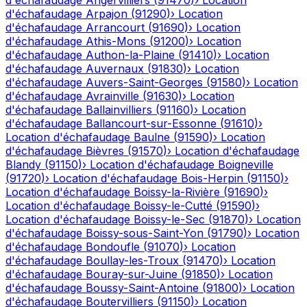
d'échafaudage
Angervilliers
(
91470
)
›
Location
d'échafaudage
Arpajon
(
91290
)
›
Location
d'échafaudage
Arrancourt
(
91690
)
›
Location
d'échafaudage
Athis-Mons
(
91200
)
›
Location
d'échafaudage
Authon-la-Plaine
(
91410
)
›
Location
d'échafaudage
Auvernaux
(
91830
)
›
Location
d'échafaudage
Auvers-Saint-Georges
(
91580
)
›
Location
d'échafaudage
Avrainville
(
91630
)
›
Location
d'échafaudage
Ballainvilliers
(
91160
)
›
Location
d'échafaudage
Ballancourt-sur-Essonne
(
91610
)
›
Location d'échafaudage
Baulne
(
91590
)
›
Location
d'échafaudage
Bièvres
(
91570
)
›
Location d'échafaudage
Blandy
(
91150
)
›
Location d'échafaudage
Boigneville
(
91720
)
›
Location d'échafaudage
Bois-Herpin
(
91150
)
›
Location d'échafaudage
Boissy-la-Rivière
(
91690
)
›
Location d'échafaudage
Boissy-le-Cutté
(
91590
)
›
Location d'échafaudage
Boissy-le-Sec
(
91870
)
›
Location
d'échafaudage
Boissy-sous-Saint-Yon
(
91790
)
›
Location
d'échafaudage
Bondoufle
(
91070
)
›
Location
d'échafaudage
Boullay-les-Troux
(
91470
)
›
Location
d'échafaudage
Bouray-sur-Juine
(
91850
)
›
Location
d'échafaudage
Boussy-Saint-Antoine
(
91800
)
›
Location
d'échafaudage
Boutervilliers
(
91150
)
›
Location