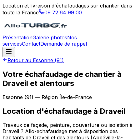
Location et livraison d'échafaudages sur chantier dans
toute la France
09 72 64 99 00
Présentation
Galerie photos
Nos
services
Contact
Demande de rappel
Retour au
Essonne
(
91
)
Votre échafaudage de chantier à
Draveil et alentours
Essonne
(
91
) — Région
Île-de-France
Location d'échafaudage
à
Draveil
Travaux de façade, peinture, couverture ou isolation à
Draveil ? Allo-echafaudage met à disposition des
habitants de Draveil et des alentours (Abbéville-la-