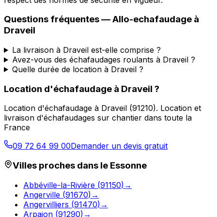
Questions fréquentes —
Allo-echafaudage
à
Draveil
La livraison à Draveil est-elle comprise ?
Avez-vous des échafaudages roulants à Draveil ?
Quelle durée de location à Draveil ?
Location d'échafaudage
à
Draveil
?
Location d'échafaudage
à
Draveil
(
91210
).
Location et
livraison d'échafaudages sur chantier dans toute la
France
09 72 64 99 00
Demander un devis gratuit
Villes proches dans le
Essonne
Abbéville-la-Rivière
(
91150
)
→
Angerville
(
91670
)
→
Angervilliers
(
91470
)
→
Arpajon
(
91290
)
→