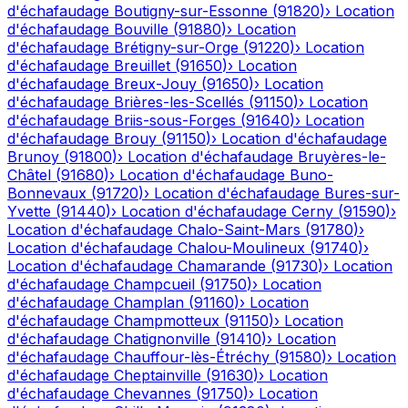
d'échafaudage
Boutigny-sur-Essonne
(
91820
)
›
Location
d'échafaudage
Bouville
(
91880
)
›
Location
d'échafaudage
Brétigny-sur-Orge
(
91220
)
›
Location
d'échafaudage
Breuillet
(
91650
)
›
Location
d'échafaudage
Breux-Jouy
(
91650
)
›
Location
d'échafaudage
Brières-les-Scellés
(
91150
)
›
Location
d'échafaudage
Briis-sous-Forges
(
91640
)
›
Location
d'échafaudage
Brouy
(
91150
)
›
Location d'échafaudage
Brunoy
(
91800
)
›
Location d'échafaudage
Bruyères-le-
Châtel
(
91680
)
›
Location d'échafaudage
Buno-
Bonnevaux
(
91720
)
›
Location d'échafaudage
Bures-sur-
Yvette
(
91440
)
›
Location d'échafaudage
Cerny
(
91590
)
›
Location d'échafaudage
Chalo-Saint-Mars
(
91780
)
›
Location d'échafaudage
Chalou-Moulineux
(
91740
)
›
Location d'échafaudage
Chamarande
(
91730
)
›
Location
d'échafaudage
Champcueil
(
91750
)
›
Location
d'échafaudage
Champlan
(
91160
)
›
Location
d'échafaudage
Champmotteux
(
91150
)
›
Location
d'échafaudage
Chatignonville
(
91410
)
›
Location
d'échafaudage
Chauffour-lès-Étréchy
(
91580
)
›
Location
d'échafaudage
Cheptainville
(
91630
)
›
Location
d'échafaudage
Chevannes
(
91750
)
›
Location