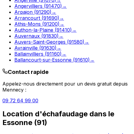
Angervilliers
(
91470
)
→
Arpajon
(
91290
)
→
Arrancourt
(
91690
)
→
Athis-Mons
(
91200
)
→
Authon-la-Plaine
(
91410
)
→
Auvernaux
(
91830
)
→
Auvers-Saint-Georges
(
91580
)
→
Avrainville
(
91630
)
→
Ballainvilliers
(
91160
)
→
Ballancourt-sur-Essonne
(
91610
)
→
Contact rapide
Appelez-nous directement pour un devis gratuit depuis
Mennecy
:
09 72 64 99 00
Location d'échafaudage
dans le
Essonne
(
91
)