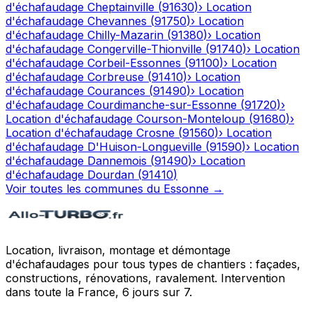
d'échafaudage
Cheptainville
(
91630
)
›
Location
d'échafaudage
Chevannes
(
91750
)
›
Location
d'échafaudage
Chilly-Mazarin
(
91380
)
›
Location
d'échafaudage
Congerville-Thionville
(
91740
)
›
Location
d'échafaudage
Corbeil-Essonnes
(
91100
)
›
Location
d'échafaudage
Corbreuse
(
91410
)
›
Location
d'échafaudage
Courances
(
91490
)
›
Location
d'échafaudage
Courdimanche-sur-Essonne
(
91720
)
›
Location d'échafaudage
Courson-Monteloup
(
91680
)
›
Location d'échafaudage
Crosne
(
91560
)
›
Location
d'échafaudage
D'Huison-Longueville
(
91590
)
›
Location
d'échafaudage
Dannemois
(
91490
)
›
Location
d'échafaudage
Dourdan
(
91410
)
Voir toutes les communes du
Essonne
→
Location, livraison, montage et démontage
d'échafaudages pour tous types de chantiers : façades,
constructions, rénovations, ravalement. Intervention
dans toute la France, 6 jours sur 7.