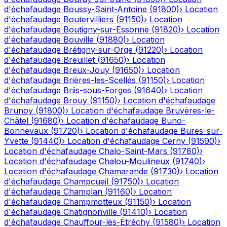
d'échafaudage
Boussy-Saint-Antoine
(
91800
)
›
Location
d'échafaudage
Boutervilliers
(
91150
)
›
Location
d'échafaudage
Boutigny-sur-Essonne
(
91820
)
›
Location
d'échafaudage
Bouville
(
91880
)
›
Location
d'échafaudage
Brétigny-sur-Orge
(
91220
)
›
Location
d'échafaudage
Breuillet
(
91650
)
›
Location
d'échafaudage
Breux-Jouy
(
91650
)
›
Location
d'échafaudage
Brières-les-Scellés
(
91150
)
›
Location
d'échafaudage
Briis-sous-Forges
(
91640
)
›
Location
d'échafaudage
Brouy
(
91150
)
›
Location d'échafaudage
Brunoy
(
91800
)
›
Location d'échafaudage
Bruyères-le-
Châtel
(
91680
)
›
Location d'échafaudage
Buno-
Bonnevaux
(
91720
)
›
Location d'échafaudage
Bures-sur-
Yvette
(
91440
)
›
Location d'échafaudage
Cerny
(
91590
)
›
Location d'échafaudage
Chalo-Saint-Mars
(
91780
)
›
Location d'échafaudage
Chalou-Moulineux
(
91740
)
›
Location d'échafaudage
Chamarande
(
91730
)
›
Location
d'échafaudage
Champcueil
(
91750
)
›
Location
d'échafaudage
Champlan
(
91160
)
›
Location
d'échafaudage
Champmotteux
(
91150
)
›
Location
d'échafaudage
Chatignonville
(
91410
)
›
Location
d'échafaudage
Chauffour-lès-Étréchy
(
91580
)
›
Location