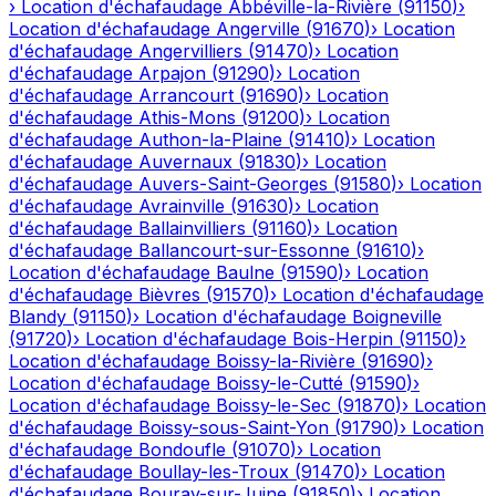
›
Location d'échafaudage
Abbéville-la-Rivière
(
91150
)
›
Location d'échafaudage
Angerville
(
91670
)
›
Location
d'échafaudage
Angervilliers
(
91470
)
›
Location
d'échafaudage
Arpajon
(
91290
)
›
Location
d'échafaudage
Arrancourt
(
91690
)
›
Location
d'échafaudage
Athis-Mons
(
91200
)
›
Location
d'échafaudage
Authon-la-Plaine
(
91410
)
›
Location
d'échafaudage
Auvernaux
(
91830
)
›
Location
d'échafaudage
Auvers-Saint-Georges
(
91580
)
›
Location
d'échafaudage
Avrainville
(
91630
)
›
Location
d'échafaudage
Ballainvilliers
(
91160
)
›
Location
d'échafaudage
Ballancourt-sur-Essonne
(
91610
)
›
Location d'échafaudage
Baulne
(
91590
)
›
Location
d'échafaudage
Bièvres
(
91570
)
›
Location d'échafaudage
Blandy
(
91150
)
›
Location d'échafaudage
Boigneville
(
91720
)
›
Location d'échafaudage
Bois-Herpin
(
91150
)
›
Location d'échafaudage
Boissy-la-Rivière
(
91690
)
›
Location d'échafaudage
Boissy-le-Cutté
(
91590
)
›
Location d'échafaudage
Boissy-le-Sec
(
91870
)
›
Location
d'échafaudage
Boissy-sous-Saint-Yon
(
91790
)
›
Location
d'échafaudage
Bondoufle
(
91070
)
›
Location
d'échafaudage
Boullay-les-Troux
(
91470
)
›
Location
d'échafaudage
Bouray-sur-Juine
(
91850
)
›
Location