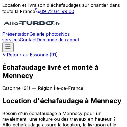
Location et livraison d'échafaudages sur chantier dans
toute la France
09 72 64 99 00
Présentation
Galerie photos
Nos
services
Contact
Demande de rappel
Retour au
Essonne
(
91
)
Échafaudage livré et monté à
Mennecy
Essonne
(
91
) — Région
Île-de-France
Location d'échafaudage
à
Mennecy
Besoin d'un échafaudage à Mennecy pour un
ravalement, une toiture ou des travaux en hauteur ?
Allo-echafaudage assure la location, la livraison et le