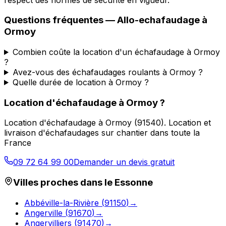
Questions fréquentes —
Allo-echafaudage
à
Ormoy
Combien coûte la location d'un échafaudage à Ormoy
?
Avez-vous des échafaudages roulants à Ormoy ?
Quelle durée de location à Ormoy ?
Location d'échafaudage
à
Ormoy
?
Location d'échafaudage
à
Ormoy
(
91540
).
Location et
livraison d'échafaudages sur chantier dans toute la
France
09 72 64 99 00
Demander un devis gratuit
Villes proches dans le
Essonne
Abbéville-la-Rivière
(
91150
)
→
Angerville
(
91670
)
→
Angervilliers
(
91470
)
→