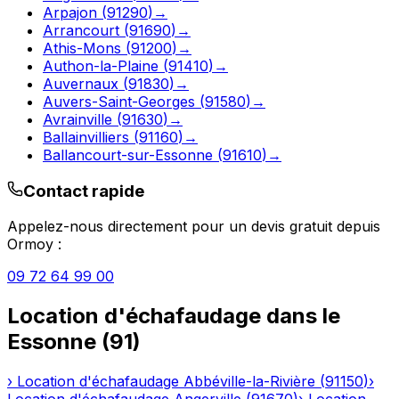
Arpajon
(
91290
)
→
Arrancourt
(
91690
)
→
Athis-Mons
(
91200
)
→
Authon-la-Plaine
(
91410
)
→
Auvernaux
(
91830
)
→
Auvers-Saint-Georges
(
91580
)
→
Avrainville
(
91630
)
→
Ballainvilliers
(
91160
)
→
Ballancourt-sur-Essonne
(
91610
)
→
Contact rapide
Appelez-nous directement pour un devis gratuit depuis
Ormoy
:
09 72 64 99 00
Location d'échafaudage
dans le
Essonne
(
91
)
›
Location d'échafaudage
Abbéville-la-Rivière
(
91150
)
›