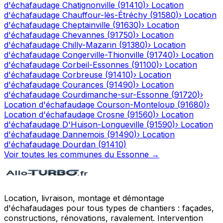
d'échafaudage
Chatignonville
(
91410
)
›
Location
d'échafaudage
Chauffour-lès-Étréchy
(
91580
)
›
Location
d'échafaudage
Cheptainville
(
91630
)
›
Location
d'échafaudage
Chevannes
(
91750
)
›
Location
d'échafaudage
Chilly-Mazarin
(
91380
)
›
Location
d'échafaudage
Congerville-Thionville
(
91740
)
›
Location
d'échafaudage
Corbeil-Essonnes
(
91100
)
›
Location
d'échafaudage
Corbreuse
(
91410
)
›
Location
d'échafaudage
Courances
(
91490
)
›
Location
d'échafaudage
Courdimanche-sur-Essonne
(
91720
)
›
Location d'échafaudage
Courson-Monteloup
(
91680
)
›
Location d'échafaudage
Crosne
(
91560
)
›
Location
d'échafaudage
D'Huison-Longueville
(
91590
)
›
Location
d'échafaudage
Dannemois
(
91490
)
›
Location
d'échafaudage
Dourdan
(
91410
)
Voir toutes les communes du
Essonne
→
Location, livraison, montage et démontage
d'échafaudages pour tous types de chantiers : façades,
constructions, rénovations, ravalement. Intervention