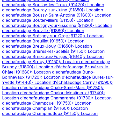
d'échafaudage
Boullay-les-Troux
(
91470
)
›
Location
d'échafaudage
Bouray-sur-Juine
(
91850
)
›
Location
d'échafaudage
Boussy-Saint-Antoine
(
91800
)
›
Location
d'échafaudage
Boutervilliers
(
91150
)
›
Location
d'échafaudage
Boutigny-sur-Essonne
(
91820
)
›
Location
d'échafaudage
Bouville
(
91880
)
›
Location
d'échafaudage
Brétigny-sur-Orge
(
91220
)
›
Location
d'échafaudage
Breuillet
(
91650
)
›
Location
d'échafaudage
Breux-Jouy
(
91650
)
›
Location
d'échafaudage
Brières-les-Scellés
(
91150
)
›
Location
d'échafaudage
Briis-sous-Forges
(
91640
)
›
Location
d'échafaudage
Brouy
(
91150
)
›
Location d'échafaudage
Brunoy
(
91800
)
›
Location d'échafaudage
Bruyères-le-
Châtel
(
91680
)
›
Location d'échafaudage
Buno-
Bonnevaux
(
91720
)
›
Location d'échafaudage
Bures-sur-
Yvette
(
91440
)
›
Location d'échafaudage
Cerny
(
91590
)
›
Location d'échafaudage
Chalo-Saint-Mars
(
91780
)
›
Location d'échafaudage
Chalou-Moulineux
(
91740
)
›
Location d'échafaudage
Chamarande
(
91730
)
›
Location
d'échafaudage
Champcueil
(
91750
)
›
Location
d'échafaudage
Champlan
(
91160
)
›
Location
d'échafaudage
Champmotteux
(
91150
)
›
Location