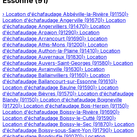
Essonne
(
91
)
›
Location d'échafaudage
Abbéville-la-Rivière
(
91150
)
›
Location d'échafaudage
Angerville
(
91670
)
›
Location
d'échafaudage
Angervilliers
(
91470
)
›
Location
d'échafaudage
Arpajon
(
91290
)
›
Location
d'échafaudage
Arrancourt
(
91690
)
›
Location
d'échafaudage
Athis-Mons
(
91200
)
›
Location
d'échafaudage
Authon-la-Plaine
(
91410
)
›
Location
d'échafaudage
Auvernaux
(
91830
)
›
Location
d'échafaudage
Auvers-Saint-Georges
(
91580
)
›
Location
d'échafaudage
Avrainville
(
91630
)
›
Location
d'échafaudage
Ballainvilliers
(
91160
)
›
Location
d'échafaudage
Ballancourt-sur-Essonne
(
91610
)
›
Location d'échafaudage
Baulne
(
91590
)
›
Location
d'échafaudage
Bièvres
(
91570
)
›
Location d'échafaudage
Blandy
(
91150
)
›
Location d'échafaudage
Boigneville
(
91720
)
›
Location d'échafaudage
Bois-Herpin
(
91150
)
›
Location d'échafaudage
Boissy-la-Rivière
(
91690
)
›
Location d'échafaudage
Boissy-le-Cutté
(
91590
)
›
Location d'échafaudage
Boissy-le-Sec
(
91870
)
›
Location
d'échafaudage
Boissy-sous-Saint-Yon
(
91790
)
›
Location
d'échafaudage
Bondoufle
(
91070
)
›
Location