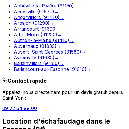
Abbéville-la-Rivière
(
91150
)
→
Angerville
(
91670
)
→
Angervilliers
(
91470
)
→
Arpajon
(
91290
)
→
Arrancourt
(
91690
)
→
Athis-Mons
(
91200
)
→
Authon-la-Plaine
(
91410
)
→
Auvernaux
(
91830
)
→
Auvers-Saint-Georges
(
91580
)
→
Avrainville
(
91630
)
→
Ballainvilliers
(
91160
)
→
Ballancourt-sur-Essonne
(
91610
)
→
Contact rapide
Appelez-nous directement pour un devis gratuit depuis
Saint-Yon
:
09 72 64 99 00
Location d'échafaudage
dans le