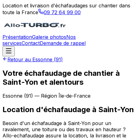
Location et livraison d'échafaudages sur chantier dans
toute la France
09 72 64 99 00
Présentation
Galerie photos
Nos
services
Contact
Demande de rappel
Retour au
Essonne
(
91
)
Votre échafaudage de chantier à
Saint-Yon et alentours
Essonne
(
91
) — Région
Île-de-France
Location d'échafaudage
à
Saint-Yon
Besoin d'un échafaudage à Saint-Yon pour un
ravalement, une toiture ou des travaux en hauteur ?
Allo-echafaudage assure la location, la livraison et le