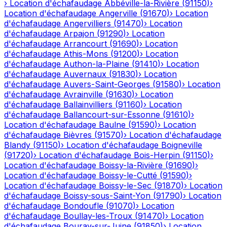
›
Location d'échafaudage
Abbéville-la-Rivière
(
91150
)
›
Location d'échafaudage
Angerville
(
91670
)
›
Location
d'échafaudage
Angervilliers
(
91470
)
›
Location
d'échafaudage
Arpajon
(
91290
)
›
Location
d'échafaudage
Arrancourt
(
91690
)
›
Location
d'échafaudage
Athis-Mons
(
91200
)
›
Location
d'échafaudage
Authon-la-Plaine
(
91410
)
›
Location
d'échafaudage
Auvernaux
(
91830
)
›
Location
d'échafaudage
Auvers-Saint-Georges
(
91580
)
›
Location
d'échafaudage
Avrainville
(
91630
)
›
Location
d'échafaudage
Ballainvilliers
(
91160
)
›
Location
d'échafaudage
Ballancourt-sur-Essonne
(
91610
)
›
Location d'échafaudage
Baulne
(
91590
)
›
Location
d'échafaudage
Bièvres
(
91570
)
›
Location d'échafaudage
Blandy
(
91150
)
›
Location d'échafaudage
Boigneville
(
91720
)
›
Location d'échafaudage
Bois-Herpin
(
91150
)
›
Location d'échafaudage
Boissy-la-Rivière
(
91690
)
›
Location d'échafaudage
Boissy-le-Cutté
(
91590
)
›
Location d'échafaudage
Boissy-le-Sec
(
91870
)
›
Location
d'échafaudage
Boissy-sous-Saint-Yon
(
91790
)
›
Location
d'échafaudage
Bondoufle
(
91070
)
›
Location
d'échafaudage
Boullay-les-Troux
(
91470
)
›
Location
d'échafaudage
Bouray-sur-Juine
(
91850
)
›
Location