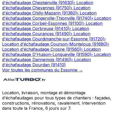
d'échafaudage
Cheptainville
(
91630
)
›
Location
d'échafaudage
Chevannes
(
91750
)
›
Location
d'échafaudage
Chilly-Mazarin
(
91380
)
›
Location
d'échafaudage
Congerville-Thionville
(
91740
)
›
Location
d'échafaudage
Corbeil-Essonnes
(
91100
)
›
Location
d'échafaudage
Corbreuse
(
91410
)
›
Location
d'échafaudage
Courances
(
91490
)
›
Location
d'échafaudage
Courdimanche-sur-Essonne
(
91720
)
›
Location d'échafaudage
Courson-Monteloup
(
91680
)
›
Location d'échafaudage
Crosne
(
91560
)
›
Location
d'échafaudage
D'Huison-Longueville
(
91590
)
›
Location
d'échafaudage
Dannemois
(
91490
)
›
Location
d'échafaudage
Dourdan
(
91410
)
Voir toutes les communes du
Essonne
→
Location, livraison, montage et démontage
d'échafaudages pour tous types de chantiers : façades,
constructions, rénovations, ravalement. Intervention
dans toute la France, 6 jours sur 7.