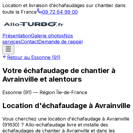
Location et livraison d'échafaudages sur chantier dans
toute la France
09 72 64 99 00
Présentation
Galerie photos
Nos
services
Contact
Demande de rappel
Retour au
Essonne
(
91
)
Votre échafaudage de chantier à
Avrainville et alentours
Essonne
(
91
) — Région
Île-de-France
Location d'échafaudage
à
Avrainville
Vous cherchez une location d'échafaudage à Avrainville
(91630) ? Allo-echafaudage livre et installe des
échafaudages de chantier à Avrainville et dans les