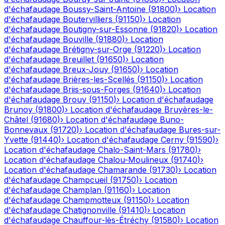
d'échafaudage
Boussy-Saint-Antoine
(
91800
)
›
Location
d'échafaudage
Boutervilliers
(
91150
)
›
Location
d'échafaudage
Boutigny-sur-Essonne
(
91820
)
›
Location
d'échafaudage
Bouville
(
91880
)
›
Location
d'échafaudage
Brétigny-sur-Orge
(
91220
)
›
Location
d'échafaudage
Breuillet
(
91650
)
›
Location
d'échafaudage
Breux-Jouy
(
91650
)
›
Location
d'échafaudage
Brières-les-Scellés
(
91150
)
›
Location
d'échafaudage
Briis-sous-Forges
(
91640
)
›
Location
d'échafaudage
Brouy
(
91150
)
›
Location d'échafaudage
Brunoy
(
91800
)
›
Location d'échafaudage
Bruyères-le-
Châtel
(
91680
)
›
Location d'échafaudage
Buno-
Bonnevaux
(
91720
)
›
Location d'échafaudage
Bures-sur-
Yvette
(
91440
)
›
Location d'échafaudage
Cerny
(
91590
)
›
Location d'échafaudage
Chalo-Saint-Mars
(
91780
)
›
Location d'échafaudage
Chalou-Moulineux
(
91740
)
›
Location d'échafaudage
Chamarande
(
91730
)
›
Location
d'échafaudage
Champcueil
(
91750
)
›
Location
d'échafaudage
Champlan
(
91160
)
›
Location
d'échafaudage
Champmotteux
(
91150
)
›
Location
d'échafaudage
Chatignonville
(
91410
)
›
Location
d'échafaudage
Chauffour-lès-Étréchy
(
91580
)
›
Location