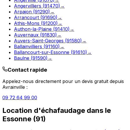
Angervilliers
(
91470
)
→
Arpajon
(
91290
)
→
Arrancourt
(
91690
)
→
Athis-Mons
(
91200
)
→
Authon-la-Plaine
(
91410
)
→
Auvernaux
(
91830
)
→
Auvers-Saint-Georges
(
91580
)
→
Ballainvilliers
(
91160
)
→
Ballancourt-sur-Essonne
(
91610
)
→
Baulne
(
91590
)
→
Contact rapide
Appelez-nous directement pour un devis gratuit depuis
Avrainville
:
09 72 64 99 00
Location d'échafaudage
dans le
Essonne
(
91
)