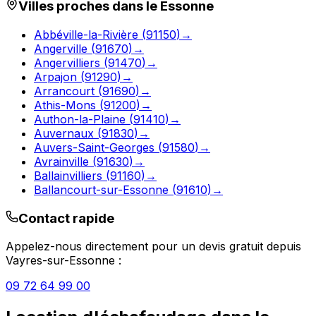
Villes proches dans le
Essonne
Abbéville-la-Rivière
(
91150
)
→
Angerville
(
91670
)
→
Angervilliers
(
91470
)
→
Arpajon
(
91290
)
→
Arrancourt
(
91690
)
→
Athis-Mons
(
91200
)
→
Authon-la-Plaine
(
91410
)
→
Auvernaux
(
91830
)
→
Auvers-Saint-Georges
(
91580
)
→
Avrainville
(
91630
)
→
Ballainvilliers
(
91160
)
→
Ballancourt-sur-Essonne
(
91610
)
→
Contact rapide
Appelez-nous directement pour un devis gratuit depuis
Vayres-sur-Essonne
:
09 72 64 99 00