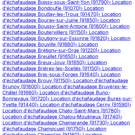
d'échafaudage
Boissy-sous-Saint-Yon
(
91790
)
›
Location
d'échafaudage
Bondoufle
(
91070
)
›
Location
d'échafaudage
Boullay-les-Troux
(
91470
)
›
Location
d'échafaudage
Bouray-sur-Juine
(
91850
)
›
Location
d'échafaudage
Boussy-Saint-Antoine
(
91800
)
›
Location
d'échafaudage
Boutervilliers
(
91150
)
›
Location
d'échafaudage
Boutigny-sur-Essonne
(
91820
)
›
Location
d'échafaudage
Bouville
(
91880
)
›
Location
d'échafaudage
Brétigny-sur-Orge
(
91220
)
›
Location
d'échafaudage
Breuillet
(
91650
)
›
Location
d'échafaudage
Breux-Jouy
(
91650
)
›
Location
d'échafaudage
Brières-les-Scellés
(
91150
)
›
Location
d'échafaudage
Briis-sous-Forges
(
91640
)
›
Location
d'échafaudage
Brouy
(
91150
)
›
Location d'échafaudage
Brunoy
(
91800
)
›
Location d'échafaudage
Bruyères-le-
Châtel
(
91680
)
›
Location d'échafaudage
Buno-
Bonnevaux
(
91720
)
›
Location d'échafaudage
Bures-sur-
Yvette
(
91440
)
›
Location d'échafaudage
Cerny
(
91590
)
›
Location d'échafaudage
Chalo-Saint-Mars
(
91780
)
›
Location d'échafaudage
Chalou-Moulineux
(
91740
)
›
Location d'échafaudage
Chamarande
(
91730
)
›
Location
d'échafaudage
Champcueil
(
91750
)
›
Location
d'échafaudage
Champlan
(
91160
)
›
Location