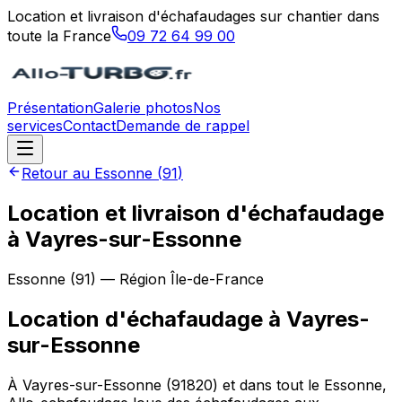
Location et livraison d'échafaudages sur chantier dans
toute la France
09 72 64 99 00
Présentation
Galerie photos
Nos
services
Contact
Demande de rappel
Retour au
Essonne
(
91
)
Location et livraison d'échafaudage
à Vayres-sur-Essonne
Essonne
(
91
) — Région
Île-de-France
Location d'échafaudage
à
Vayres-
sur-Essonne
À Vayres-sur-Essonne (91820) et dans tout le Essonne,