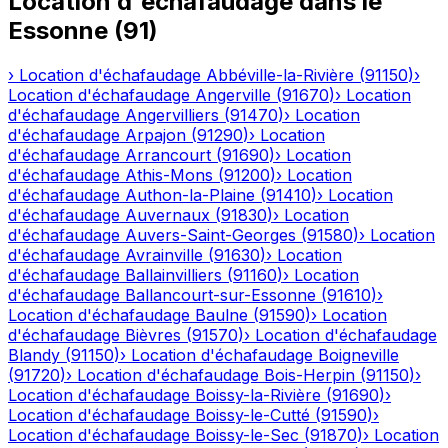
Location d'échafaudage
dans le
Essonne
(
91
)
›
Location d'échafaudage
Abbéville-la-Rivière
(
91150
)
›
Location d'échafaudage
Angerville
(
91670
)
›
Location
d'échafaudage
Angervilliers
(
91470
)
›
Location
d'échafaudage
Arpajon
(
91290
)
›
Location
d'échafaudage
Arrancourt
(
91690
)
›
Location
d'échafaudage
Athis-Mons
(
91200
)
›
Location
d'échafaudage
Authon-la-Plaine
(
91410
)
›
Location
d'échafaudage
Auvernaux
(
91830
)
›
Location
d'échafaudage
Auvers-Saint-Georges
(
91580
)
›
Location
d'échafaudage
Avrainville
(
91630
)
›
Location
d'échafaudage
Ballainvilliers
(
91160
)
›
Location
d'échafaudage
Ballancourt-sur-Essonne
(
91610
)
›
Location d'échafaudage
Baulne
(
91590
)
›
Location
d'échafaudage
Bièvres
(
91570
)
›
Location d'échafaudage
Blandy
(
91150
)
›
Location d'échafaudage
Boigneville
(
91720
)
›
Location d'échafaudage
Bois-Herpin
(
91150
)
›
Location d'échafaudage
Boissy-la-Rivière
(
91690
)
›
Location d'échafaudage
Boissy-le-Cutté
(
91590
)
›
Location d'échafaudage
Boissy-le-Sec
(
91870
)
›
Location