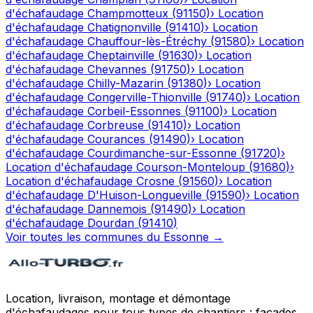
d'échafaudage
Champmotteux
(
91150
)
›
Location
d'échafaudage
Chatignonville
(
91410
)
›
Location
d'échafaudage
Chauffour-lès-Étréchy
(
91580
)
›
Location
d'échafaudage
Cheptainville
(
91630
)
›
Location
d'échafaudage
Chevannes
(
91750
)
›
Location
d'échafaudage
Chilly-Mazarin
(
91380
)
›
Location
d'échafaudage
Congerville-Thionville
(
91740
)
›
Location
d'échafaudage
Corbeil-Essonnes
(
91100
)
›
Location
d'échafaudage
Corbreuse
(
91410
)
›
Location
d'échafaudage
Courances
(
91490
)
›
Location
d'échafaudage
Courdimanche-sur-Essonne
(
91720
)
›
Location d'échafaudage
Courson-Monteloup
(
91680
)
›
Location d'échafaudage
Crosne
(
91560
)
›
Location
d'échafaudage
D'Huison-Longueville
(
91590
)
›
Location
d'échafaudage
Dannemois
(
91490
)
›
Location
d'échafaudage
Dourdan
(
91410
)
Voir toutes les communes du
Essonne
→
Location, livraison, montage et démontage
d'échafaudages pour tous types de chantiers : façades,