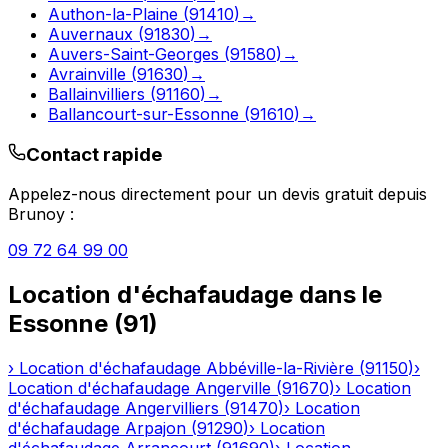
Authon-la-Plaine
(
91410
)
→
Auvernaux
(
91830
)
→
Auvers-Saint-Georges
(
91580
)
→
Avrainville
(
91630
)
→
Ballainvilliers
(
91160
)
→
Ballancourt-sur-Essonne
(
91610
)
→
Contact rapide
Appelez-nous directement pour un devis gratuit depuis
Brunoy
:
09 72 64 99 00
Location d'échafaudage
dans le
Essonne
(
91
)
›
Location d'échafaudage
Abbéville-la-Rivière
(
91150
)
›
Location d'échafaudage
Angerville
(
91670
)
›
Location
d'échafaudage
Angervilliers
(
91470
)
›
Location
d'échafaudage
Arpajon
(
91290
)
›
Location