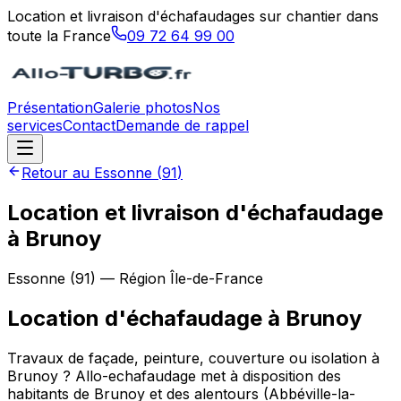
Location et livraison d'échafaudages sur chantier dans
toute la France
09 72 64 99 00
Présentation
Galerie photos
Nos
services
Contact
Demande de rappel
Retour au
Essonne
(
91
)
Location et livraison d'échafaudage
à Brunoy
Essonne
(
91
) — Région
Île-de-France
Location d'échafaudage
à
Brunoy
Travaux de façade, peinture, couverture ou isolation à
Brunoy ? Allo-echafaudage met à disposition des
habitants de Brunoy et des alentours (Abbéville-la-