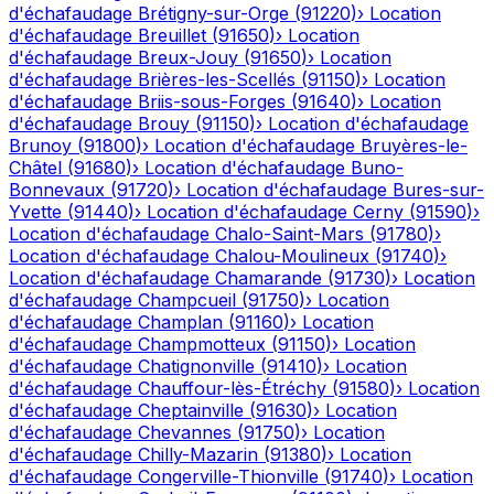
d'échafaudage
Brétigny-sur-Orge
(
91220
)
›
Location
d'échafaudage
Breuillet
(
91650
)
›
Location
d'échafaudage
Breux-Jouy
(
91650
)
›
Location
d'échafaudage
Brières-les-Scellés
(
91150
)
›
Location
d'échafaudage
Briis-sous-Forges
(
91640
)
›
Location
d'échafaudage
Brouy
(
91150
)
›
Location d'échafaudage
Brunoy
(
91800
)
›
Location d'échafaudage
Bruyères-le-
Châtel
(
91680
)
›
Location d'échafaudage
Buno-
Bonnevaux
(
91720
)
›
Location d'échafaudage
Bures-sur-
Yvette
(
91440
)
›
Location d'échafaudage
Cerny
(
91590
)
›
Location d'échafaudage
Chalo-Saint-Mars
(
91780
)
›
Location d'échafaudage
Chalou-Moulineux
(
91740
)
›
Location d'échafaudage
Chamarande
(
91730
)
›
Location
d'échafaudage
Champcueil
(
91750
)
›
Location
d'échafaudage
Champlan
(
91160
)
›
Location
d'échafaudage
Champmotteux
(
91150
)
›
Location
d'échafaudage
Chatignonville
(
91410
)
›
Location
d'échafaudage
Chauffour-lès-Étréchy
(
91580
)
›
Location
d'échafaudage
Cheptainville
(
91630
)
›
Location
d'échafaudage
Chevannes
(
91750
)
›
Location
d'échafaudage
Chilly-Mazarin
(
91380
)
›
Location
d'échafaudage
Congerville-Thionville
(
91740
)
›
Location