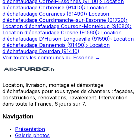
d'échafaudage
Corbeil-Essonnes
(
91100
)
›
Location
d'échafaudage
Corbreuse
(
91410
)
›
Location
d'échafaudage
Courances
(
91490
)
›
Location
d'échafaudage
Courdimanche-sur-Essonne
(
91720
)
›
Location d'échafaudage
Courson-Monteloup
(
91680
)
›
Location d'échafaudage
Crosne
(
91560
)
›
Location
d'échafaudage
D'Huison-Longueville
(
91590
)
›
Location
d'échafaudage
Dannemois
(
91490
)
›
Location
d'échafaudage
Dourdan
(
91410
)
Voir toutes les communes du
Essonne
→
Location, livraison, montage et démontage
d'échafaudages pour tous types de chantiers : façades,
constructions, rénovations, ravalement. Intervention
dans toute la France, 6 jours sur 7.
Navigation
Présentation
Galerie photos