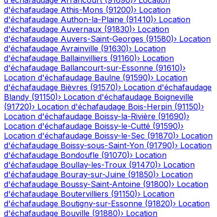
d'échafaudage
Arrancourt
(
91690
)
›
Location
d'échafaudage
Athis-Mons
(
91200
)
›
Location
d'échafaudage
Authon-la-Plaine
(
91410
)
›
Location
d'échafaudage
Auvernaux
(
91830
)
›
Location
d'échafaudage
Auvers-Saint-Georges
(
91580
)
›
Location
d'échafaudage
Avrainville
(
91630
)
›
Location
d'échafaudage
Ballainvilliers
(
91160
)
›
Location
d'échafaudage
Ballancourt-sur-Essonne
(
91610
)
›
Location d'échafaudage
Baulne
(
91590
)
›
Location
d'échafaudage
Bièvres
(
91570
)
›
Location d'échafaudage
Blandy
(
91150
)
›
Location d'échafaudage
Boigneville
(
91720
)
›
Location d'échafaudage
Bois-Herpin
(
91150
)
›
Location d'échafaudage
Boissy-la-Rivière
(
91690
)
›
Location d'échafaudage
Boissy-le-Cutté
(
91590
)
›
Location d'échafaudage
Boissy-le-Sec
(
91870
)
›
Location
d'échafaudage
Boissy-sous-Saint-Yon
(
91790
)
›
Location
d'échafaudage
Bondoufle
(
91070
)
›
Location
d'échafaudage
Boullay-les-Troux
(
91470
)
›
Location
d'échafaudage
Bouray-sur-Juine
(
91850
)
›
Location
d'échafaudage
Boussy-Saint-Antoine
(
91800
)
›
Location
d'échafaudage
Boutervilliers
(
91150
)
›
Location
d'échafaudage
Boutigny-sur-Essonne
(
91820
)
›
Location
d'échafaudage
Bouville
(
91880
)
›
Location