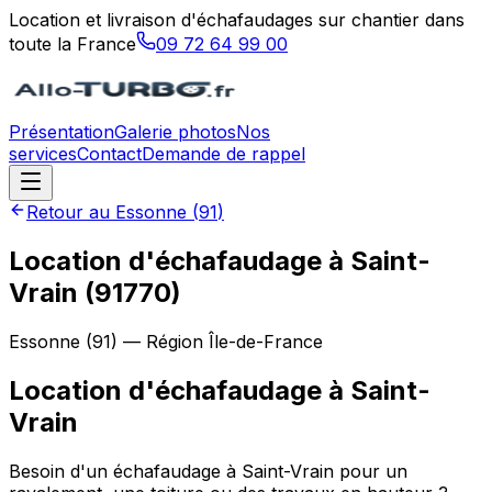
Location et livraison d'échafaudages sur chantier dans
toute la France
09 72 64 99 00
Présentation
Galerie photos
Nos
services
Contact
Demande de rappel
Retour au
Essonne
(
91
)
Location d'échafaudage à Saint-
Vrain (91770)
Essonne
(
91
) — Région
Île-de-France
Location d'échafaudage
à
Saint-
Vrain
Besoin d'un échafaudage à Saint-Vrain pour un