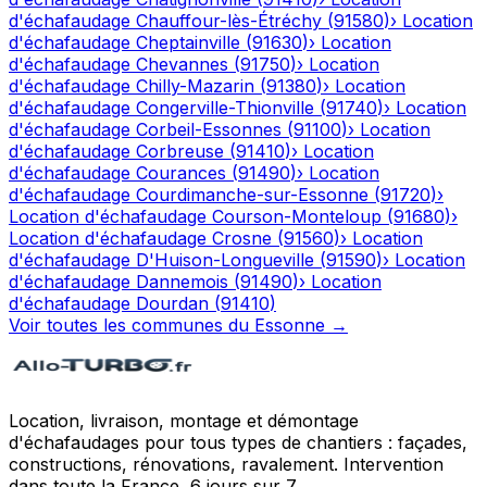
d'échafaudage
Chauffour-lès-Étréchy
(
91580
)
›
Location
d'échafaudage
Cheptainville
(
91630
)
›
Location
d'échafaudage
Chevannes
(
91750
)
›
Location
d'échafaudage
Chilly-Mazarin
(
91380
)
›
Location
d'échafaudage
Congerville-Thionville
(
91740
)
›
Location
d'échafaudage
Corbeil-Essonnes
(
91100
)
›
Location
d'échafaudage
Corbreuse
(
91410
)
›
Location
d'échafaudage
Courances
(
91490
)
›
Location
d'échafaudage
Courdimanche-sur-Essonne
(
91720
)
›
Location d'échafaudage
Courson-Monteloup
(
91680
)
›
Location d'échafaudage
Crosne
(
91560
)
›
Location
d'échafaudage
D'Huison-Longueville
(
91590
)
›
Location
d'échafaudage
Dannemois
(
91490
)
›
Location
d'échafaudage
Dourdan
(
91410
)
Voir toutes les communes du
Essonne
→
Location, livraison, montage et démontage
d'échafaudages pour tous types de chantiers : façades,
constructions, rénovations, ravalement. Intervention
dans toute la France, 6 jours sur 7.