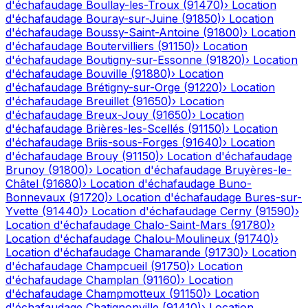
d'échafaudage
Boullay-les-Troux
(
91470
)
›
Location
d'échafaudage
Bouray-sur-Juine
(
91850
)
›
Location
d'échafaudage
Boussy-Saint-Antoine
(
91800
)
›
Location
d'échafaudage
Boutervilliers
(
91150
)
›
Location
d'échafaudage
Boutigny-sur-Essonne
(
91820
)
›
Location
d'échafaudage
Bouville
(
91880
)
›
Location
d'échafaudage
Brétigny-sur-Orge
(
91220
)
›
Location
d'échafaudage
Breuillet
(
91650
)
›
Location
d'échafaudage
Breux-Jouy
(
91650
)
›
Location
d'échafaudage
Brières-les-Scellés
(
91150
)
›
Location
d'échafaudage
Briis-sous-Forges
(
91640
)
›
Location
d'échafaudage
Brouy
(
91150
)
›
Location d'échafaudage
Brunoy
(
91800
)
›
Location d'échafaudage
Bruyères-le-
Châtel
(
91680
)
›
Location d'échafaudage
Buno-
Bonnevaux
(
91720
)
›
Location d'échafaudage
Bures-sur-
Yvette
(
91440
)
›
Location d'échafaudage
Cerny
(
91590
)
›
Location d'échafaudage
Chalo-Saint-Mars
(
91780
)
›
Location d'échafaudage
Chalou-Moulineux
(
91740
)
›
Location d'échafaudage
Chamarande
(
91730
)
›
Location
d'échafaudage
Champcueil
(
91750
)
›
Location
d'échafaudage
Champlan
(
91160
)
›
Location
d'échafaudage
Champmotteux
(
91150
)
›
Location
d'échafaudage
Chatignonville
(
91410
)
›
Location