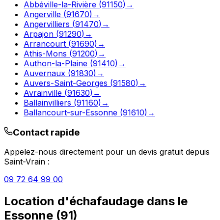
Abbéville-la-Rivière
(
91150
)
→
Angerville
(
91670
)
→
Angervilliers
(
91470
)
→
Arpajon
(
91290
)
→
Arrancourt
(
91690
)
→
Athis-Mons
(
91200
)
→
Authon-la-Plaine
(
91410
)
→
Auvernaux
(
91830
)
→
Auvers-Saint-Georges
(
91580
)
→
Avrainville
(
91630
)
→
Ballainvilliers
(
91160
)
→
Ballancourt-sur-Essonne
(
91610
)
→
Contact rapide
Appelez-nous directement pour un devis gratuit depuis
Saint-Vrain
:
09 72 64 99 00
Location d'échafaudage
dans le
Essonne
(
91
)