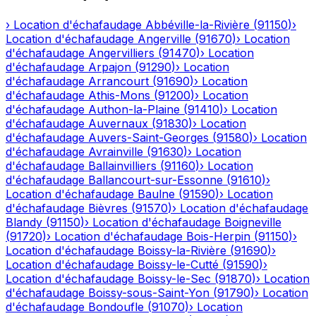
›
Location d'échafaudage
Abbéville-la-Rivière
(
91150
)
›
Location d'échafaudage
Angerville
(
91670
)
›
Location
d'échafaudage
Angervilliers
(
91470
)
›
Location
d'échafaudage
Arpajon
(
91290
)
›
Location
d'échafaudage
Arrancourt
(
91690
)
›
Location
d'échafaudage
Athis-Mons
(
91200
)
›
Location
d'échafaudage
Authon-la-Plaine
(
91410
)
›
Location
d'échafaudage
Auvernaux
(
91830
)
›
Location
d'échafaudage
Auvers-Saint-Georges
(
91580
)
›
Location
d'échafaudage
Avrainville
(
91630
)
›
Location
d'échafaudage
Ballainvilliers
(
91160
)
›
Location
d'échafaudage
Ballancourt-sur-Essonne
(
91610
)
›
Location d'échafaudage
Baulne
(
91590
)
›
Location
d'échafaudage
Bièvres
(
91570
)
›
Location d'échafaudage
Blandy
(
91150
)
›
Location d'échafaudage
Boigneville
(
91720
)
›
Location d'échafaudage
Bois-Herpin
(
91150
)
›
Location d'échafaudage
Boissy-la-Rivière
(
91690
)
›
Location d'échafaudage
Boissy-le-Cutté
(
91590
)
›
Location d'échafaudage
Boissy-le-Sec
(
91870
)
›
Location
d'échafaudage
Boissy-sous-Saint-Yon
(
91790
)
›
Location
d'échafaudage
Bondoufle
(
91070
)
›
Location