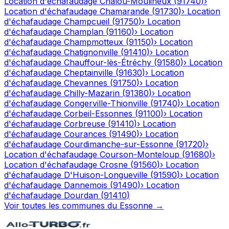
Location d'échafaudage
Chalou-Moulineux
(
91740
)
›
Location d'échafaudage
Chamarande
(
91730
)
›
Location
d'échafaudage
Champcueil
(
91750
)
›
Location
d'échafaudage
Champlan
(
91160
)
›
Location
d'échafaudage
Champmotteux
(
91150
)
›
Location
d'échafaudage
Chatignonville
(
91410
)
›
Location
d'échafaudage
Chauffour-lès-Étréchy
(
91580
)
›
Location
d'échafaudage
Cheptainville
(
91630
)
›
Location
d'échafaudage
Chevannes
(
91750
)
›
Location
d'échafaudage
Chilly-Mazarin
(
91380
)
›
Location
d'échafaudage
Congerville-Thionville
(
91740
)
›
Location
d'échafaudage
Corbeil-Essonnes
(
91100
)
›
Location
d'échafaudage
Corbreuse
(
91410
)
›
Location
d'échafaudage
Courances
(
91490
)
›
Location
d'échafaudage
Courdimanche-sur-Essonne
(
91720
)
›
Location d'échafaudage
Courson-Monteloup
(
91680
)
›
Location d'échafaudage
Crosne
(
91560
)
›
Location
d'échafaudage
D'Huison-Longueville
(
91590
)
›
Location
d'échafaudage
Dannemois
(
91490
)
›
Location
d'échafaudage
Dourdan
(
91410
)
Voir toutes les communes du
Essonne
→