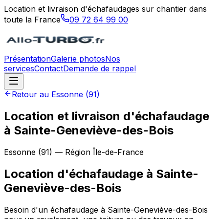
Location et livraison d'échafaudages sur chantier dans
toute la France
09 72 64 99 00
Présentation
Galerie photos
Nos
services
Contact
Demande de rappel
Retour au
Essonne
(
91
)
Location et livraison d'échafaudage
à Sainte-Geneviève-des-Bois
Essonne
(
91
) — Région
Île-de-France
Location d'échafaudage
à
Sainte-
Geneviève-des-Bois
Besoin d'un échafaudage à Sainte-Geneviève-des-Bois