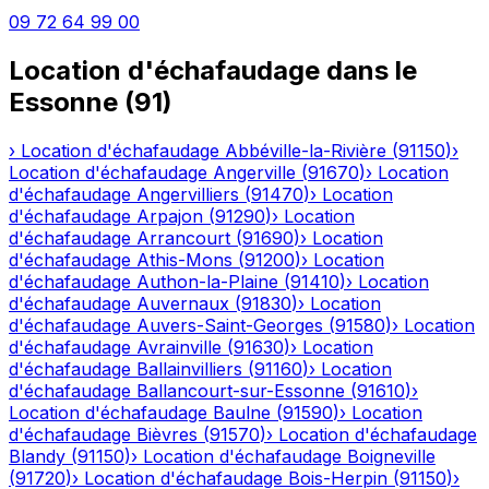
09 72 64 99 00
Location d'échafaudage
dans le
Essonne
(
91
)
›
Location d'échafaudage
Abbéville-la-Rivière
(
91150
)
›
Location d'échafaudage
Angerville
(
91670
)
›
Location
d'échafaudage
Angervilliers
(
91470
)
›
Location
d'échafaudage
Arpajon
(
91290
)
›
Location
d'échafaudage
Arrancourt
(
91690
)
›
Location
d'échafaudage
Athis-Mons
(
91200
)
›
Location
d'échafaudage
Authon-la-Plaine
(
91410
)
›
Location
d'échafaudage
Auvernaux
(
91830
)
›
Location
d'échafaudage
Auvers-Saint-Georges
(
91580
)
›
Location
d'échafaudage
Avrainville
(
91630
)
›
Location
d'échafaudage
Ballainvilliers
(
91160
)
›
Location
d'échafaudage
Ballancourt-sur-Essonne
(
91610
)
›
Location d'échafaudage
Baulne
(
91590
)
›
Location
d'échafaudage
Bièvres
(
91570
)
›
Location d'échafaudage
Blandy
(
91150
)
›
Location d'échafaudage
Boigneville
(
91720
)
›
Location d'échafaudage
Bois-Herpin
(
91150
)
›