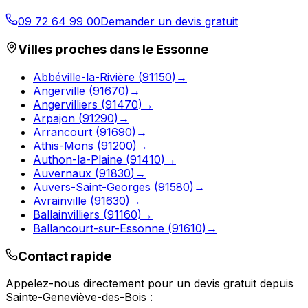
09 72 64 99 00
Demander un devis gratuit
Villes proches dans le
Essonne
Abbéville-la-Rivière
(
91150
)
→
Angerville
(
91670
)
→
Angervilliers
(
91470
)
→
Arpajon
(
91290
)
→
Arrancourt
(
91690
)
→
Athis-Mons
(
91200
)
→
Authon-la-Plaine
(
91410
)
→
Auvernaux
(
91830
)
→
Auvers-Saint-Georges
(
91580
)
→
Avrainville
(
91630
)
→
Ballainvilliers
(
91160
)
→
Ballancourt-sur-Essonne
(
91610
)
→
Contact rapide
Appelez-nous directement pour un devis gratuit depuis
Sainte-Geneviève-des-Bois
: