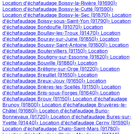
Location d'échafaudage
Boissy-la-Rivière
(
91690
)
›
Location d'échafaudage
Boissy-le-Cutté
(
91590
)
›
Location d'échafaudage
Boissy-le-Sec
(
91870
)
›
Location
d'échafaudage
Boissy-sous-Saint-Yon
(
91790
)
›
Location
d'échafaudage
Bondoufle
(
91070
)
›
Location
d'échafaudage
Boullay-les-Troux
(
91470
)
›
Location
d'échafaudage
Bouray-sur-Juine
(
91850
)
›
Location
d'échafaudage
Boussy-Saint-Antoine
(
91800
)
›
Location
d'échafaudage
Boutervilliers
(
91150
)
›
Location
d'échafaudage
Boutigny-sur-Essonne
(
91820
)
›
Location
d'échafaudage
Bouville
(
91880
)
›
Location
d'échafaudage
Brétigny-sur-Orge
(
91220
)
›
Location
d'échafaudage
Breuillet
(
91650
)
›
Location
d'échafaudage
Breux-Jouy
(
91650
)
›
Location
d'échafaudage
Brières-les-Scellés
(
91150
)
›
Location
d'échafaudage
Briis-sous-Forges
(
91640
)
›
Location
d'échafaudage
Brouy
(
91150
)
›
Location d'échafaudage
Brunoy
(
91800
)
›
Location d'échafaudage
Bruyères-le-
Châtel
(
91680
)
›
Location d'échafaudage
Buno-
Bonnevaux
(
91720
)
›
Location d'échafaudage
Bures-sur-
Yvette
(
91440
)
›
Location d'échafaudage
Cerny
(
91590
)
›
Location d'échafaudage
Chalo-Saint-Mars
(
91780
)
›