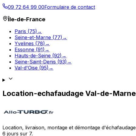
09 72 64 99 00
Formulaire de contact
Île-de-France
Paris
(
75
)
→
Seine-et-Marne
(
77
)
→
Yvelines
(
78
)
→
Essonne
(
91
)
→
Hauts-de-Seine
(
92
)
→
Seine-Saint-Denis
(
93
)
→
Val-d'Oise
(
95
)
→
Location-echafaudage
Val-de-Marne
Location, livraison, montage et démontage d'échafaudages
6 jours sur 7.