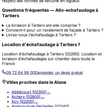
respect des normes de sécurité en vigueur.
Questions fréquentes —
Allo-echafaudage
à
Tartiers
La livraison à Tartiers est-elle comprise ?
Convient-il pour un ravalement de façade à Tartiers ?
Livrez-vous l'échafaudage à Tartiers ?
Location d'échafaudage
à
Tartiers
?
Location d'échafaudage
à
Tartiers
(
02290
).
Location et
livraison d'échafaudages sur chantier dans toute la
France
09 72 64 99 00
Demander un devis gratuit
Villes proches dans le
Aisne
Abbécourt
(
02300
)
→
Achery
(
02800
)
→
Acy
(
02200
)
→
Agnicourt-et-Séchelles
(
02340
)
→