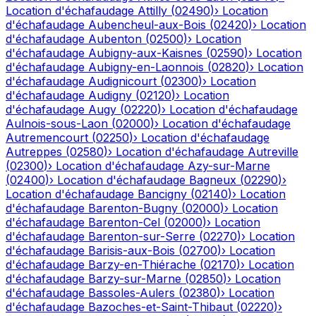
Location d'échafaudage
Attilly
(
02490
)
›
Location
d'échafaudage
Aubencheul-aux-Bois
(
02420
)
›
Location
d'échafaudage
Aubenton
(
02500
)
›
Location
d'échafaudage
Aubigny-aux-Kaisnes
(
02590
)
›
Location
d'échafaudage
Aubigny-en-Laonnois
(
02820
)
›
Location
d'échafaudage
Audignicourt
(
02300
)
›
Location
d'échafaudage
Audigny
(
02120
)
›
Location
d'échafaudage
Augy
(
02220
)
›
Location d'échafaudage
Aulnois-sous-Laon
(
02000
)
›
Location d'échafaudage
Autremencourt
(
02250
)
›
Location d'échafaudage
Autreppes
(
02580
)
›
Location d'échafaudage
Autreville
(
02300
)
›
Location d'échafaudage
Azy-sur-Marne
(
02400
)
›
Location d'échafaudage
Bagneux
(
02290
)
›
Location d'échafaudage
Bancigny
(
02140
)
›
Location
d'échafaudage
Barenton-Bugny
(
02000
)
›
Location
d'échafaudage
Barenton-Cel
(
02000
)
›
Location
d'échafaudage
Barenton-sur-Serre
(
02270
)
›
Location
d'échafaudage
Barisis-aux-Bois
(
02700
)
›
Location
d'échafaudage
Barzy-en-Thiérache
(
02170
)
›
Location
d'échafaudage
Barzy-sur-Marne
(
02850
)
›
Location
d'échafaudage
Bassoles-Aulers
(
02380
)
›
Location
d'échafaudage
Bazoches-et-Saint-Thibaut
(
02220
)
›