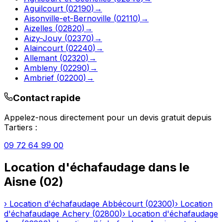
Aguilcourt
(
02190
)
→
Aisonville-et-Bernoville
(
02110
)
→
Aizelles
(
02820
)
→
Aizy-Jouy
(
02370
)
→
Alaincourt
(
02240
)
→
Allemant
(
02320
)
→
Ambleny
(
02290
)
→
Ambrief
(
02200
)
→
Contact rapide
Appelez-nous directement pour un devis gratuit depuis
Tartiers
:
09 72 64 99 00
Location d'échafaudage
dans le
Aisne
(
02
)
›
Location d'échafaudage
Abbécourt
(
02300
)
›
Location
d'échafaudage
Achery
(
02800
)
›
Location d'échafaudage