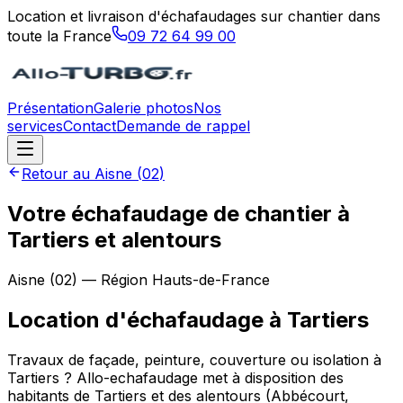
Location et livraison d'échafaudages sur chantier dans
toute la France
09 72 64 99 00
Présentation
Galerie photos
Nos
services
Contact
Demande de rappel
Retour au
Aisne
(
02
)
Votre échafaudage de chantier à
Tartiers et alentours
Aisne
(
02
) — Région
Hauts-de-France
Location d'échafaudage
à
Tartiers
Travaux de façade, peinture, couverture ou isolation à
Tartiers ? Allo-echafaudage met à disposition des
habitants de Tartiers et des alentours (Abbécourt,