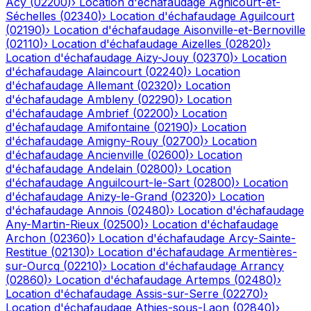
Acy
(
02200
)
›
Location d'échafaudage
Agnicourt-et-
Séchelles
(
02340
)
›
Location d'échafaudage
Aguilcourt
(
02190
)
›
Location d'échafaudage
Aisonville-et-Bernoville
(
02110
)
›
Location d'échafaudage
Aizelles
(
02820
)
›
Location d'échafaudage
Aizy-Jouy
(
02370
)
›
Location
d'échafaudage
Alaincourt
(
02240
)
›
Location
d'échafaudage
Allemant
(
02320
)
›
Location
d'échafaudage
Ambleny
(
02290
)
›
Location
d'échafaudage
Ambrief
(
02200
)
›
Location
d'échafaudage
Amifontaine
(
02190
)
›
Location
d'échafaudage
Amigny-Rouy
(
02700
)
›
Location
d'échafaudage
Ancienville
(
02600
)
›
Location
d'échafaudage
Andelain
(
02800
)
›
Location
d'échafaudage
Anguilcourt-le-Sart
(
02800
)
›
Location
d'échafaudage
Anizy-le-Grand
(
02320
)
›
Location
d'échafaudage
Annois
(
02480
)
›
Location d'échafaudage
Any-Martin-Rieux
(
02500
)
›
Location d'échafaudage
Archon
(
02360
)
›
Location d'échafaudage
Arcy-Sainte-
Restitue
(
02130
)
›
Location d'échafaudage
Armentières-
sur-Ourcq
(
02210
)
›
Location d'échafaudage
Arrancy
(
02860
)
›
Location d'échafaudage
Artemps
(
02480
)
›
Location d'échafaudage
Assis-sur-Serre
(
02270
)
›
Location d'échafaudage
Athies-sous-Laon
(
02840
)
›