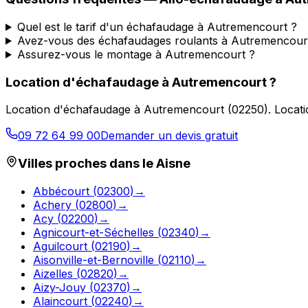
Quel est le tarif d'un échafaudage à Autremencourt ?
Avez-vous des échafaudages roulants à Autremencour
Assurez-vous le montage à Autremencourt ?
Location d'échafaudage
à
Autremencourt
?
Location d'échafaudage
à
Autremencourt
(
02250
).
Locati
09 72 64 99 00
Demander un devis gratuit
Villes proches dans le
Aisne
Abbécourt
(
02300
)
→
Achery
(
02800
)
→
Acy
(
02200
)
→
Agnicourt-et-Séchelles
(
02340
)
→
Aguilcourt
(
02190
)
→
Aisonville-et-Bernoville
(
02110
)
→
Aizelles
(
02820
)
→
Aizy-Jouy
(
02370
)
→
Alaincourt
(
02240
)
→