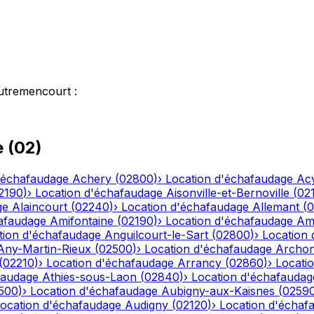
utremencourt
:
e
(
02
)
'échafaudage
Achery
(
02800
)
›
Location d'échafaudage
Ac
2190
)
›
Location d'échafaudage
Aisonville-et-Bernoville
(
02
ge
Alaincourt
(
02240
)
›
Location d'échafaudage
Allemant
(
0
afaudage
Amifontaine
(
02190
)
›
Location d'échafaudage
Am
tion d'échafaudage
Anguilcourt-le-Sart
(
02800
)
›
Location
Any-Martin-Rieux
(
02500
)
›
Location d'échafaudage
Archo
(
02210
)
›
Location d'échafaudage
Arrancy
(
02860
)
›
Locati
faudage
Athies-sous-Laon
(
02840
)
›
Location d'échafaudag
500
)
›
Location d'échafaudage
Aubigny-aux-Kaisnes
(
0259
ocation d'échafaudage
Audigny
(
02120
)
›
Location d'échaf