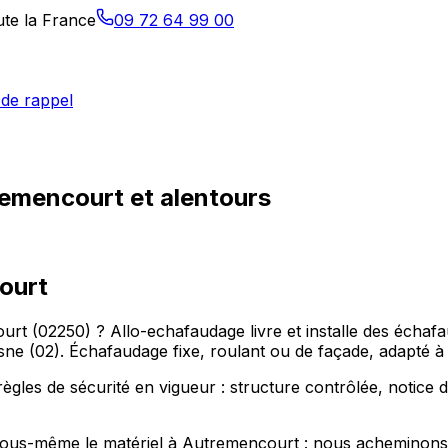
ute la France
09 72 64 99 00
de rappel
remencourt et alentours
ourt
t (02250) ? Allo-echafaudage livre et installe des échafa
e (02). Échafaudage fixe, roulant ou de façade, adapté à 
es de sécurité en vigueur : structure contrôlée, notice de 
er vous-même le matériel à Autremencourt : nous acheminons