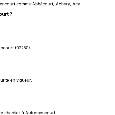
mencourt comme Abbécourt, Achery, Acy.
ourt
?
encourt (02250).
rité en vigueur.
re chantier à Autremencourt.