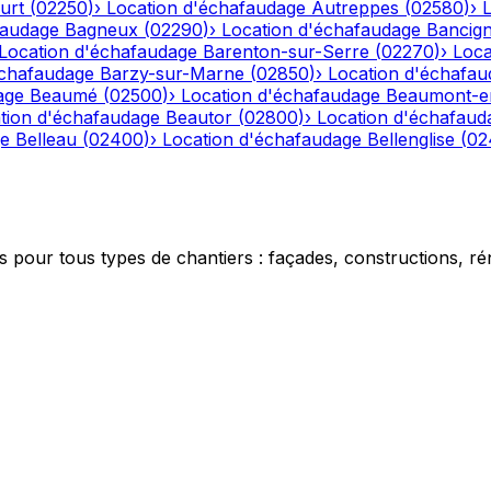
urt
(
02250
)
›
Location d'échafaudage
Autreppes
(
02580
)
›
faudage
Bagneux
(
02290
)
›
Location d'échafaudage
Bancig
Location d'échafaudage
Barenton-sur-Serre
(
02270
)
›
Loca
échafaudage
Barzy-sur-Marne
(
02850
)
›
Location d'échafau
age
Beaumé
(
02500
)
›
Location d'échafaudage
Beaumont-e
tion d'échafaudage
Beautor
(
02800
)
›
Location d'échafaud
ge
Belleau
(
02400
)
›
Location d'échafaudage
Bellenglise
(
02
 pour tous types de chantiers : façades, constructions, ré