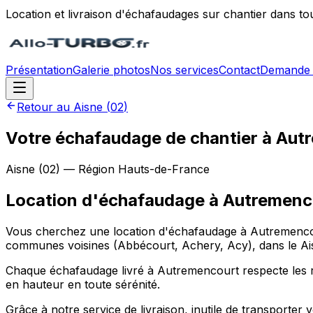
Location et livraison d'échafaudages sur chantier dans to
Présentation
Galerie photos
Nos services
Contact
Demande 
Retour au
Aisne
(
02
)
Votre échafaudage de chantier à Aut
Aisne
(
02
) — Région
Hauts-de-France
Location d'échafaudage
à
Autremenc
Vous cherchez une location d'échafaudage à Autremencour
communes voisines (Abbécourt, Achery, Acy), dans le Aisn
Chaque échafaudage livré à Autremencourt respecte les règl
en hauteur en toute sérénité.
Grâce à notre service de livraison, inutile de transport