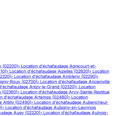
y
(
02200
)
›
Location d'échafaudage
Agnicourt-et-
110
)
›
Location d'échafaudage
Aizelles
(
02820
)
›
Location
2320
)
›
Location d'échafaudage
Ambleny
(
02290
)
›
igny-Rouy
(
02700
)
›
Location d'échafaudage
Ancienville
 d'échafaudage
Anizy-le-Grand
(
02320
)
›
Location
n
(
02360
)
›
Location d'échafaudage
Arcy-Sainte-Restitue
on d'échafaudage
Artemps
(
02480
)
›
Location
e
Attilly
(
02490
)
›
Location d'échafaudage
Aubencheul-
0
)
›
Location d'échafaudage
Aubigny-en-Laonnois
audage
Augy
(
02220
)
›
Location d'échafaudage
Aulnois-