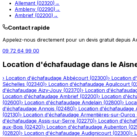
Allemant
(
02320
)
→
Ambleny
(
02290
)
→
Ambrief
(
02200
)
→
Contact rapide
Appelez-nous directement pour un devis gratuit depuis
A
09 72 64 99 00
Location d'échafaudage
dans le
Aisn
›
Location d'échafaudage
Abbécourt
(
02300
)
›
Location d
Séchelles
(
02340
)
›
Location d'échafaudage
Aguilcourt
(
0
d'échafaudage
Aizy-Jouy
(
02370
)
›
Location d'échafauda
Location d'échafaudage
Ambrief
(
02200
)
›
Location d'éch
(
02600
)
›
Location d'échafaudage
Andelain
(
02800
)
›
Loca
d'échafaudage
Annois
(
02480
)
›
Location d'échafaudage
(
02130
)
›
Location d'échafaudage
Armentières-sur-Ourcq
d'échafaudage
Assis-sur-Serre
(
02270
)
›
Location d'écha
aux-Bois
(
02420
)
›
Location d'échafaudage
Aubenton
(
02
(
02820
)
›
Location d'échafaudage
Audignicourt
(
02300
)
›
L