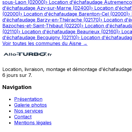
sous-Laon
(
02000
)
›
Location d'échafaudage
Autremenco
d'échafaudage
Azy-sur-Marne
(
02400
)
›
Location d'écha
(
02000
)
›
Location d'échafaudage
Barenton-Cel
(
02000
)
›
d'échafaudage
Barzy-en-Thiérache
(
02170
)
›
Location d'
Bazoches-et-Saint-Thibaut
(
02220
)
›
Location d'échafaud
(
02110
)
›
Location d'échafaudage
Beaurieux
(
02160
)
›
Loca
d'échafaudage
Becquigny
(
02110
)
›
Location d'échafauda
Voir toutes les communes du
Aisne
→
Location, livraison, montage et démontage d'échafaudages
6 jours sur 7.
Navigation
Présentation
Galerie photos
Nos services
Contact
Mentions légales