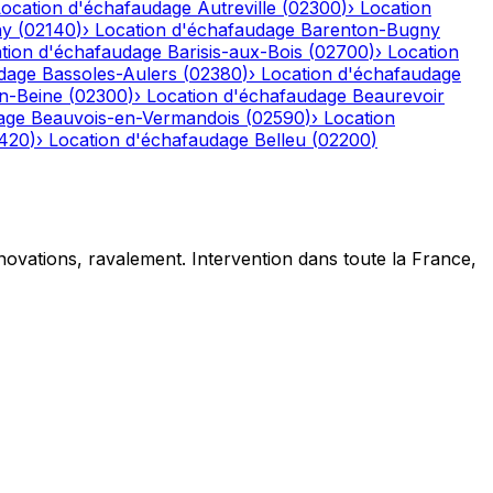
Location d'échafaudage
Autreville
(
02300
)
›
Location
ny
(
02140
)
›
Location d'échafaudage
Barenton-Bugny
tion d'échafaudage
Barisis-aux-Bois
(
02700
)
›
Location
dage
Bassoles-Aulers
(
02380
)
›
Location d'échafaudage
n-Beine
(
02300
)
›
Location d'échafaudage
Beaurevoir
age
Beauvois-en-Vermandois
(
02590
)
›
Location
420
)
›
Location d'échafaudage
Belleu
(
02200
)
novations, ravalement. Intervention dans toute la France,