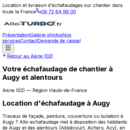
Location et livraison d'échafaudages sur chantier dans
toute la France
09 72 64 99 00
Présentation
Galerie photos
Nos
services
Contact
Demande de rappel
Retour au
Aisne
(
02
)
Votre échafaudage de chantier à
Augy et alentours
Aisne
(
02
) — Région
Hauts-de-France
Location d'échafaudage
à
Augy
Travaux de façade, peinture, couverture ou isolation à
Augy ? Allo-echafaudage met à disposition des habitants
de Augy et des alentours (Abbécourt, Achery, Acy), en