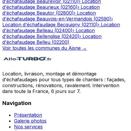
d'échafaudage
Beaurevoir
(
02110
)
›
Location
d'échafaudage
Beaurieux
(
02160
)
›
Location
d'échafaudage
Beautor
(
02800
)
›
Location
d'échafaudage
Beauvois-en-Vermandois
(
02590
)
›
Location d'échafaudage
Becquigny
(
02110
)
›
Location
d'échafaudage
Belleau
(
02400
)
›
Location
d'échafaudage
Bellenglise
(
02420
)
›
Location
d'échafaudage
Belleu
(
02200
)
Voir toutes les communes du
Aisne
→
Location, livraison, montage et démontage
d'échafaudages pour tous types de chantiers : façades,
constructions, rénovations, ravalement. Intervention
dans toute la France, 6 jours sur 7.
Navigation
Présentation
Galerie photos
Nos services