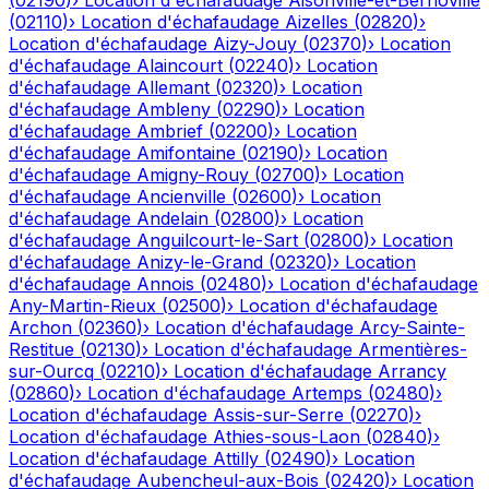
(
02190
)
›
Location d'échafaudage
Aisonville-et-Bernoville
(
02110
)
›
Location d'échafaudage
Aizelles
(
02820
)
›
Location d'échafaudage
Aizy-Jouy
(
02370
)
›
Location
d'échafaudage
Alaincourt
(
02240
)
›
Location
d'échafaudage
Allemant
(
02320
)
›
Location
d'échafaudage
Ambleny
(
02290
)
›
Location
d'échafaudage
Ambrief
(
02200
)
›
Location
d'échafaudage
Amifontaine
(
02190
)
›
Location
d'échafaudage
Amigny-Rouy
(
02700
)
›
Location
d'échafaudage
Ancienville
(
02600
)
›
Location
d'échafaudage
Andelain
(
02800
)
›
Location
d'échafaudage
Anguilcourt-le-Sart
(
02800
)
›
Location
d'échafaudage
Anizy-le-Grand
(
02320
)
›
Location
d'échafaudage
Annois
(
02480
)
›
Location d'échafaudage
Any-Martin-Rieux
(
02500
)
›
Location d'échafaudage
Archon
(
02360
)
›
Location d'échafaudage
Arcy-Sainte-
Restitue
(
02130
)
›
Location d'échafaudage
Armentières-
sur-Ourcq
(
02210
)
›
Location d'échafaudage
Arrancy
(
02860
)
›
Location d'échafaudage
Artemps
(
02480
)
›
Location d'échafaudage
Assis-sur-Serre
(
02270
)
›
Location d'échafaudage
Athies-sous-Laon
(
02840
)
›
Location d'échafaudage
Attilly
(
02490
)
›
Location
d'échafaudage
Aubencheul-aux-Bois
(
02420
)
›
Location