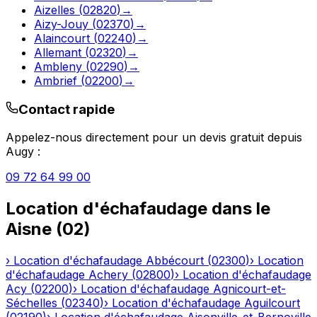
Aizelles
(
02820
)
→
Aizy-Jouy
(
02370
)
→
Alaincourt
(
02240
)
→
Allemant
(
02320
)
→
Ambleny
(
02290
)
→
Ambrief
(
02200
)
→
Contact rapide
Appelez-nous directement pour un devis gratuit depuis
Augy
:
09 72 64 99 00
Location d'échafaudage
dans le
Aisne
(
02
)
›
Location d'échafaudage
Abbécourt
(
02300
)
›
Location
d'échafaudage
Achery
(
02800
)
›
Location d'échafaudage
Acy
(
02200
)
›
Location d'échafaudage
Agnicourt-et-
Séchelles
(
02340
)
›
Location d'échafaudage
Aguilcourt