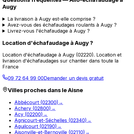
Augy
La livraison à Augy est-elle comprise ?
Avez-vous des échafaudages roulants à Augy ?
Livrez-vous l'échafaudage à Augy ?
Location d'échafaudage
à
Augy
?
Location d'échafaudage
à
Augy
(
02220
).
Location et
livraison d'échafaudages sur chantier dans toute la
France
09 72 64 99 00
Demander un devis gratuit
Villes proches dans le
Aisne
Abbécourt
(
02300
)
→
Achery
(
02800
)
→
Acy
(
02200
)
→
Agnicourt-et-Séchelles
(
02340
)
→
Aguilcourt
(
02190
)
→
Aisonville-et-Bernoville
(
02110
)
→