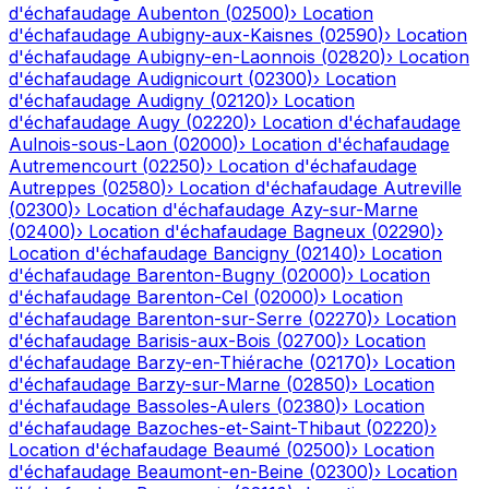
d'échafaudage
Aubenton
(
02500
)
›
Location
d'échafaudage
Aubigny-aux-Kaisnes
(
02590
)
›
Location
d'échafaudage
Aubigny-en-Laonnois
(
02820
)
›
Location
d'échafaudage
Audignicourt
(
02300
)
›
Location
d'échafaudage
Audigny
(
02120
)
›
Location
d'échafaudage
Augy
(
02220
)
›
Location d'échafaudage
Aulnois-sous-Laon
(
02000
)
›
Location d'échafaudage
Autremencourt
(
02250
)
›
Location d'échafaudage
Autreppes
(
02580
)
›
Location d'échafaudage
Autreville
(
02300
)
›
Location d'échafaudage
Azy-sur-Marne
(
02400
)
›
Location d'échafaudage
Bagneux
(
02290
)
›
Location d'échafaudage
Bancigny
(
02140
)
›
Location
d'échafaudage
Barenton-Bugny
(
02000
)
›
Location
d'échafaudage
Barenton-Cel
(
02000
)
›
Location
d'échafaudage
Barenton-sur-Serre
(
02270
)
›
Location
d'échafaudage
Barisis-aux-Bois
(
02700
)
›
Location
d'échafaudage
Barzy-en-Thiérache
(
02170
)
›
Location
d'échafaudage
Barzy-sur-Marne
(
02850
)
›
Location
d'échafaudage
Bassoles-Aulers
(
02380
)
›
Location
d'échafaudage
Bazoches-et-Saint-Thibaut
(
02220
)
›
Location d'échafaudage
Beaumé
(
02500
)
›
Location
d'échafaudage
Beaumont-en-Beine
(
02300
)
›
Location