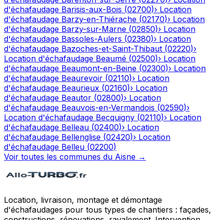
d'échafaudage
Barisis-aux-Bois
(
02700
)
›
Location
d'échafaudage
Barzy-en-Thiérache
(
02170
)
›
Location
d'échafaudage
Barzy-sur-Marne
(
02850
)
›
Location
d'échafaudage
Bassoles-Aulers
(
02380
)
›
Location
d'échafaudage
Bazoches-et-Saint-Thibaut
(
02220
)
›
Location d'échafaudage
Beaumé
(
02500
)
›
Location
d'échafaudage
Beaumont-en-Beine
(
02300
)
›
Location
d'échafaudage
Beaurevoir
(
02110
)
›
Location
d'échafaudage
Beaurieux
(
02160
)
›
Location
d'échafaudage
Beautor
(
02800
)
›
Location
d'échafaudage
Beauvois-en-Vermandois
(
02590
)
›
Location d'échafaudage
Becquigny
(
02110
)
›
Location
d'échafaudage
Belleau
(
02400
)
›
Location
d'échafaudage
Bellenglise
(
02420
)
›
Location
d'échafaudage
Belleu
(
02200
)
Voir toutes les communes du
Aisne
→
Location, livraison, montage et démontage
d'échafaudages pour tous types de chantiers : façades,
constructions, rénovations, ravalement. Intervention