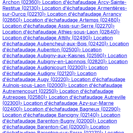
Archon
(
02360
)
›
Location d'échafaudage
Arcy-Sainte-
Restitue
(
02130
)
›
Location d'échafaudage
Armentières-
sur-Ourcq
(
02210
)
›
Location d'échafaudage
Arrancy
(
02860
)
›
Location d'échafaudage
Artemps
(
02480
)
›
Location d'échafaudage
Assis-sur-Serre
(
02270
)
›
Location d'échafaudage
Athies-sous-Laon
(
02840
)
›
Location d'échafaudage
Attilly
(
02490
)
›
Location
d'échafaudage
Aubencheul-aux-Bois
(
02420
)
›
Location
d'échafaudage
Aubenton
(
02500
)
›
Location
d'échafaudage
Aubigny-aux-Kaisnes
(
02590
)
›
Location
d'échafaudage
Aubigny-en-Laonnois
(
02820
)
›
Location
d'échafaudage
Audignicourt
(
02300
)
›
Location
d'échafaudage
Audigny
(
02120
)
›
Location
d'échafaudage
Augy
(
02220
)
›
Location d'échafaudage
Aulnois-sous-Laon
(
02000
)
›
Location d'échafaudage
Autremencourt
(
02250
)
›
Location d'échafaudage
Autreppes
(
02580
)
›
Location d'échafaudage
Autreville
(
02300
)
›
Location d'échafaudage
Azy-sur-Marne
(
02400
)
›
Location d'échafaudage
Bagneux
(
02290
)
›
Location d'échafaudage
Bancigny
(
02140
)
›
Location
d'échafaudage
Barenton-Bugny
(
02000
)
›
Location
d'échafaudage
Barenton-Cel
(
02000
)
›
Location
d'échafaudage
Barenton-sur-Serre
(
02270
)
›
Location