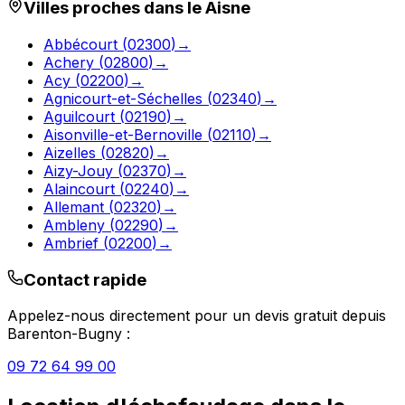
Villes proches dans le
Aisne
Abbécourt
(
02300
)
→
Achery
(
02800
)
→
Acy
(
02200
)
→
Agnicourt-et-Séchelles
(
02340
)
→
Aguilcourt
(
02190
)
→
Aisonville-et-Bernoville
(
02110
)
→
Aizelles
(
02820
)
→
Aizy-Jouy
(
02370
)
→
Alaincourt
(
02240
)
→
Allemant
(
02320
)
→
Ambleny
(
02290
)
→
Ambrief
(
02200
)
→
Contact rapide
Appelez-nous directement pour un devis gratuit depuis
Barenton-Bugny
:
09 72 64 99 00