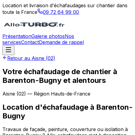
Location et livraison d'échafaudages sur chantier dans
toute la France
09 72 64 99 00
Présentation
Galerie photos
Nos
services
Contact
Demande de rappel
Retour au
Aisne
(
02
)
Votre échafaudage de chantier à
Barenton-Bugny et alentours
Aisne
(
02
) — Région
Hauts-de-France
Location d'échafaudage
à
Barenton-
Bugny
Travaux de façade, peinture, couverture ou isolation à