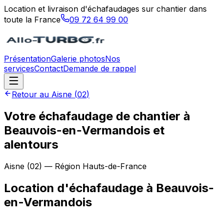
Location et livraison d'échafaudages sur chantier dans
toute la France
09 72 64 99 00
Présentation
Galerie photos
Nos
services
Contact
Demande de rappel
Retour au
Aisne
(
02
)
Votre échafaudage de chantier à
Beauvois-en-Vermandois et
alentours
Aisne
(
02
) — Région
Hauts-de-France
Location d'échafaudage
à
Beauvois-
en-Vermandois