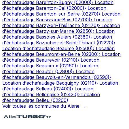
d'échafaudage
Barenton-Bugny
(
02000
)
›
Location
d'échafaudage
Barenton-Cel
(
02000
)
›
Location
d'échafaudage
Barenton-sur-Serre
(
02270
)
›
Location
d'échafaudage
Barisis-aux-Bois
(
02700
)
›
Location
d'échafaudage
Barzy-en-Thiérache
(
02170
)
›
Location
d'échafaudage
Barzy-sur-Marne
(
02850
)
›
Location
d'échafaudage
Bassoles-Aulers
(
02380
)
›
Location
d'échafaudage
Bazoches-et-Saint-Thibaut
(
02220
)
›
Location d'échafaudage
Beaumé
(
02500
)
›
Location
d'échafaudage
Beaumont-en-Beine
(
02300
)
›
Location
d'échafaudage
Beaurevoir
(
02110
)
›
Location
d'échafaudage
Beaurieux
(
02160
)
›
Location
d'échafaudage
Beautor
(
02800
)
›
Location
d'échafaudage
Beauvois-en-Vermandois
(
02590
)
›
Location d'échafaudage
Becquigny
(
02110
)
›
Location
d'échafaudage
Belleau
(
02400
)
›
Location
d'échafaudage
Bellenglise
(
02420
)
›
Location
d'échafaudage
Belleu
(
02200
)
Voir toutes les communes du
Aisne
→