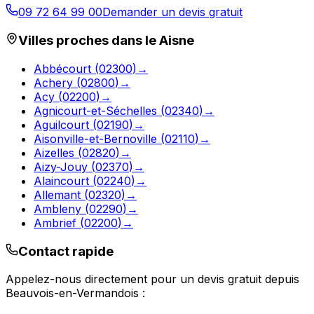
09 72 64 99 00
Demander un devis gratuit
Villes proches dans le
Aisne
Abbécourt
(
02300
)
→
Achery
(
02800
)
→
Acy
(
02200
)
→
Agnicourt-et-Séchelles
(
02340
)
→
Aguilcourt
(
02190
)
→
Aisonville-et-Bernoville
(
02110
)
→
Aizelles
(
02820
)
→
Aizy-Jouy
(
02370
)
→
Alaincourt
(
02240
)
→
Allemant
(
02320
)
→
Ambleny
(
02290
)
→
Ambrief
(
02200
)
→
Contact rapide
Appelez-nous directement pour un devis gratuit depuis
Beauvois-en-Vermandois
: