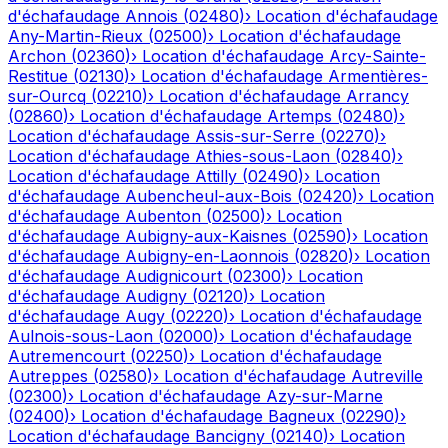
d'échafaudage
Annois
(
02480
)
›
Location d'échafaudage
Any-Martin-Rieux
(
02500
)
›
Location d'échafaudage
Archon
(
02360
)
›
Location d'échafaudage
Arcy-Sainte-
Restitue
(
02130
)
›
Location d'échafaudage
Armentières-
sur-Ourcq
(
02210
)
›
Location d'échafaudage
Arrancy
(
02860
)
›
Location d'échafaudage
Artemps
(
02480
)
›
Location d'échafaudage
Assis-sur-Serre
(
02270
)
›
Location d'échafaudage
Athies-sous-Laon
(
02840
)
›
Location d'échafaudage
Attilly
(
02490
)
›
Location
d'échafaudage
Aubencheul-aux-Bois
(
02420
)
›
Location
d'échafaudage
Aubenton
(
02500
)
›
Location
d'échafaudage
Aubigny-aux-Kaisnes
(
02590
)
›
Location
d'échafaudage
Aubigny-en-Laonnois
(
02820
)
›
Location
d'échafaudage
Audignicourt
(
02300
)
›
Location
d'échafaudage
Audigny
(
02120
)
›
Location
d'échafaudage
Augy
(
02220
)
›
Location d'échafaudage
Aulnois-sous-Laon
(
02000
)
›
Location d'échafaudage
Autremencourt
(
02250
)
›
Location d'échafaudage
Autreppes
(
02580
)
›
Location d'échafaudage
Autreville
(
02300
)
›
Location d'échafaudage
Azy-sur-Marne
(
02400
)
›
Location d'échafaudage
Bagneux
(
02290
)
›
Location d'échafaudage
Bancigny
(
02140
)
›
Location