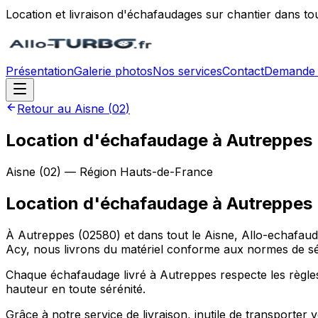
Location et livraison d'échafaudages sur chantier dans to
Présentation
Galerie photos
Nos services
Contact
Demande 
Retour au
Aisne
(
02
)
Location d'échafaudage à Autreppes
Aisne
(
02
) — Région
Hauts-de-France
Location d'échafaudage
à
Autreppes
À Autreppes (02580) et dans tout le Aisne, Allo-echafaud
Acy, nous livrons du matériel conforme aux normes de séc
Chaque échafaudage livré à Autreppes respecte les règles d
hauteur en toute sérénité.
Grâce à notre service de livraison, inutile de transporte