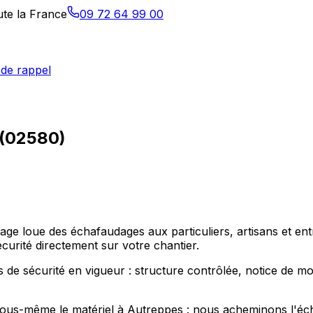
ute la France
09 72 64 99 00
de rappel
 (02580)
age loue des échafaudages aux particuliers, artisans et e
urité directement sur votre chantier.
e sécurité en vigueur : structure contrôlée, notice de monta
r vous-même le matériel à Autreppes : nous acheminons l'éc