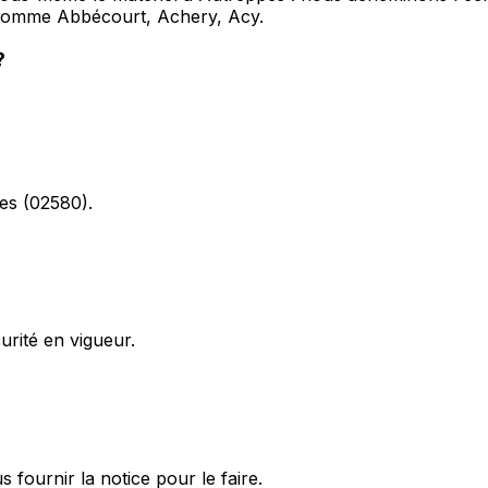
comme Abbécourt, Achery, Acy.
?
pes (02580).
rité en vigueur.
ournir la notice pour le faire.