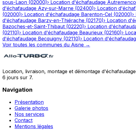
sous-Laon
(
02000
)
›
Location d'échafaudage
Autremenco
d'échafaudage
Azy-sur-Marne
(
02400
)
›
Location d'écha
(
02000
)
›
Location d'échafaudage
Barenton-Cel
(
02000
)
›
d'échafaudage
Barzy-en-Thiérache
(
02170
)
›
Location d'
Bazoches-et-Saint-Thibaut
(
02220
)
›
Location d'échafaud
(
02110
)
›
Location d'échafaudage
Beaurieux
(
02160
)
›
Loca
d'échafaudage
Becquigny
(
02110
)
›
Location d'échafauda
Voir toutes les communes du
Aisne
→
Location, livraison, montage et démontage d'échafaudages
6 jours sur 7.
Navigation
Présentation
Galerie photos
Nos services
Contact
Mentions légales