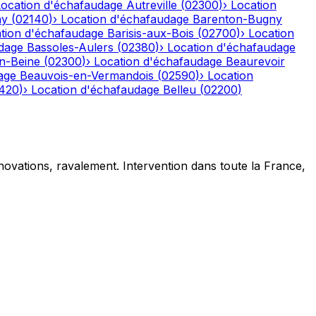
Location d'échafaudage
Autreville
(
02300
)
›
Location
ny
(
02140
)
›
Location d'échafaudage
Barenton-Bugny
tion d'échafaudage
Barisis-aux-Bois
(
02700
)
›
Location
dage
Bassoles-Aulers
(
02380
)
›
Location d'échafaudage
n-Beine
(
02300
)
›
Location d'échafaudage
Beaurevoir
age
Beauvois-en-Vermandois
(
02590
)
›
Location
420
)
›
Location d'échafaudage
Belleu
(
02200
)
novations, ravalement. Intervention dans toute la France,