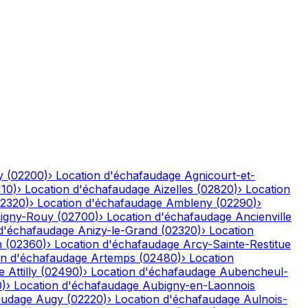
y
(
02200
)
›
Location d'échafaudage
Agnicourt-et-
110
)
›
Location d'échafaudage
Aizelles
(
02820
)
›
Location
2320
)
›
Location d'échafaudage
Ambleny
(
02290
)
›
igny-Rouy
(
02700
)
›
Location d'échafaudage
Ancienville
 d'échafaudage
Anizy-le-Grand
(
02320
)
›
Location
n
(
02360
)
›
Location d'échafaudage
Arcy-Sainte-Restitue
on d'échafaudage
Artemps
(
02480
)
›
Location
e
Attilly
(
02490
)
›
Location d'échafaudage
Aubencheul-
0
)
›
Location d'échafaudage
Aubigny-en-Laonnois
audage
Augy
(
02220
)
›
Location d'échafaudage
Aulnois-