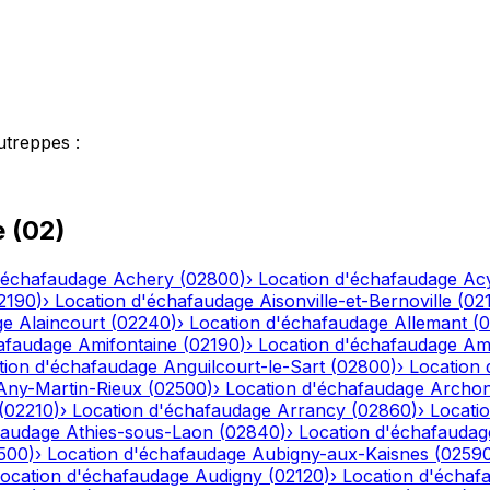
utreppes
:
e
(
02
)
'échafaudage
Achery
(
02800
)
›
Location d'échafaudage
Ac
2190
)
›
Location d'échafaudage
Aisonville-et-Bernoville
(
02
ge
Alaincourt
(
02240
)
›
Location d'échafaudage
Allemant
(
0
afaudage
Amifontaine
(
02190
)
›
Location d'échafaudage
Am
tion d'échafaudage
Anguilcourt-le-Sart
(
02800
)
›
Location
Any-Martin-Rieux
(
02500
)
›
Location d'échafaudage
Archo
(
02210
)
›
Location d'échafaudage
Arrancy
(
02860
)
›
Locati
faudage
Athies-sous-Laon
(
02840
)
›
Location d'échafaudag
500
)
›
Location d'échafaudage
Aubigny-aux-Kaisnes
(
0259
ocation d'échafaudage
Audigny
(
02120
)
›
Location d'échaf