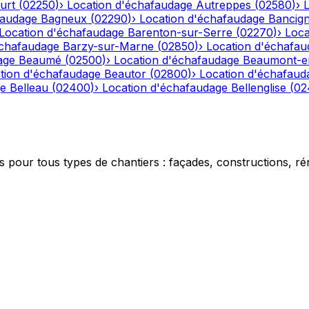
urt
(
02250
)
›
Location d'échafaudage
Autreppes
(
02580
)
›
faudage
Bagneux
(
02290
)
›
Location d'échafaudage
Bancig
Location d'échafaudage
Barenton-sur-Serre
(
02270
)
›
Loca
échafaudage
Barzy-sur-Marne
(
02850
)
›
Location d'échafau
age
Beaumé
(
02500
)
›
Location d'échafaudage
Beaumont-e
tion d'échafaudage
Beautor
(
02800
)
›
Location d'échafaud
ge
Belleau
(
02400
)
›
Location d'échafaudage
Bellenglise
(
02
 pour tous types de chantiers : façades, constructions, ré