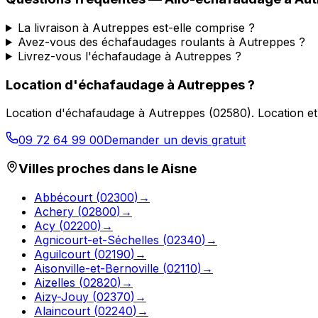
La livraison à Autreppes est-elle comprise ?
Avez-vous des échafaudages roulants à Autreppes ?
Livrez-vous l'échafaudage à Autreppes ?
Location d'échafaudage
à
Autreppes
?
Location d'échafaudage
à
Autreppes
(
02580
).
Location et
09 72 64 99 00
Demander un devis gratuit
Villes proches dans le
Aisne
Abbécourt
(
02300
)
→
Achery
(
02800
)
→
Acy
(
02200
)
→
Agnicourt-et-Séchelles
(
02340
)
→
Aguilcourt
(
02190
)
→
Aisonville-et-Bernoville
(
02110
)
→
Aizelles
(
02820
)
→
Aizy-Jouy
(
02370
)
→
Alaincourt
(
02240
)
→