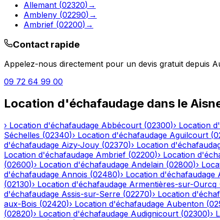
Allemant
(
02320
)
→
Ambleny
(
02290
)
→
Ambrief
(
02200
)
→
Contact rapide
Appelez-nous directement pour un devis gratuit depuis
A
09 72 64 99 00
Location d'échafaudage
dans le
Aisn
›
Location d'échafaudage
Abbécourt
(
02300
)
›
Location d
Séchelles
(
02340
)
›
Location d'échafaudage
Aguilcourt
(
0
d'échafaudage
Aizy-Jouy
(
02370
)
›
Location d'échafauda
Location d'échafaudage
Ambrief
(
02200
)
›
Location d'éch
(
02600
)
›
Location d'échafaudage
Andelain
(
02800
)
›
Loca
d'échafaudage
Annois
(
02480
)
›
Location d'échafaudage
(
02130
)
›
Location d'échafaudage
Armentières-sur-Ourcq
d'échafaudage
Assis-sur-Serre
(
02270
)
›
Location d'écha
aux-Bois
(
02420
)
›
Location d'échafaudage
Aubenton
(
02
(
02820
)
›
Location d'échafaudage
Audignicourt
(
02300
)
›
L